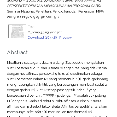
Sugiyono, -
(2009)
MENUNJUKKAN SIFAT SIFAT AFFINITAS
PERSPEKTIF DENGAN MENGGUNAKAN PROGRAM CABRI.
Seminar Nasional Penelitian, Pendidikan, dan Penerapan MIPA
2009. ISSN 978-979-96880-5-7
Text
M_Komp_3_Sugiyono.pdf
Download (184kB)
|
Preview
Abstract
Misalkan s suatu garis dalam bidang (Euclides), α menyatakan
suatu besaran sudut , dan μ suatu bilangan real yang tidak sama
dengan nol, affinitas perspektif φ (s, α, μ ) didefinisikan sebagai
suatu pemetaan dalam R2 yang memenuhi : (1). garis-garis yang
menghubungkan titik-titik yang berpasangan membuat sudut α
dengan garis s, (2). Untuk setiap pasang titik P dan P’ yang
bersesuaian dipenuhi : **'PPPP = μ, dengan P* adalah titik potong
PP’ dengan s. Garis s disebut sumbu affinitas, α disebut sudut
affinitas, dan μ disebut faktor skala. Affinitas perspektif antara lain
mempunyai sifat-sifat : (1) merupakan transformasi, (2).