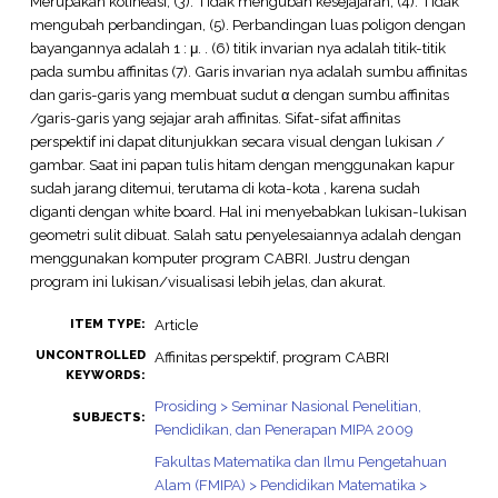
Merupakan kolineasi, (3). Tidak mengubah kesejajaran, (4). Tidak
mengubah perbandingan, (5). Perbandingan luas poligon dengan
bayangannya adalah 1 : μ. . (6) titik invarian nya adalah titik-titik
pada sumbu affinitas (7). Garis invarian nya adalah sumbu affinitas
dan garis-garis yang membuat sudut α dengan sumbu affinitas
/garis-garis yang sejajar arah affinitas. Sifat-sifat affinitas
perspektif ini dapat ditunjukkan secara visual dengan lukisan /
gambar. Saat ini papan tulis hitam dengan menggunakan kapur
sudah jarang ditemui, terutama di kota-kota , karena sudah
diganti dengan white board. Hal ini menyebabkan lukisan-lukisan
geometri sulit dibuat. Salah satu penyelesaiannya adalah dengan
menggunakan komputer program CABRI. Justru dengan
program ini lukisan/visualisasi lebih jelas, dan akurat.
Article
ITEM TYPE:
UNCONTROLLED
Affinitas perspektif, program CABRI
KEYWORDS:
Prosiding > Seminar Nasional Penelitian,
SUBJECTS:
Pendidikan, dan Penerapan MIPA 2009
Fakultas Matematika dan Ilmu Pengetahuan
Alam (FMIPA) > Pendidikan Matematika >