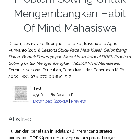
Mengembangkan Habit
Of Mind Mahasiswa
Dadan, Rosana
and
Supriyadi, -
and
Edi, Istiyono
and
Agus,
Purwanto
(2009)
Lessons Study Pada Mata Kuliah Gelombang
Dalam Bentuk Penerapapan Model Instruksional DDFK Problem
Solving Untuk Mengembangkan Habit Of Mind Mahasiswa.
Seminar Nasional Penelitian, Pendidikan, dan Penerapan MIPA
2009. ISSN 978-979-96880-5-7
Text
079_Pend_Fis_Dadan.pdf
Download (226kB)
|
Preview
Abstract
Tujuan dari penelitian ini adalah; (1). merancang strategi
penerapan DDFK (problem solving) dalam proses belajar