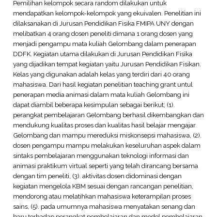
Pemilihan kelompok secara random dilakukan untuk
mendapatkan kelompok-kelompok yang ekuivalen. Penelitian ini
dilaksanakan di Jurusan Pendidikan Fisika FMIPA UNY dengan
melibatkan 4 orang dosen peneliti dimana 1 orang dosen yang
menjadi pengampu mata kuliah Gelombang dalam penerapan
DDFK. Kegiatan utama dilakukan di Jurusan Pendidikan Fisika
yang dijadikan tempat kegiatan yaitu Jurusan Pendidikan Fisikan.
Kelas yang digunakan adalah kelas yang terdiri dari 40 orang
mahasiswa. Dari hasil kegiatan penelitian teaching grant untul
penerapan media animasi dalam mata kuliah Gelombang ini
dapat diambil beberapa kesimpulan sebagai berikut; (1).
perangkat pembelajaran Gelombang berhasil dikembangkan dan
mendukung kualitas proses dan kualitas hasil belajar mengajar
Gelombang dan mampu mereduksi miskonsepsi mahasiswa, (2).
dosen pengampu mampu melakukan keseluruhan aspek dalam
sintaks pembelajaran menggunakan teknologi informasi dan
animasi praktikum virtual seperti yang telah dirancang bersama
dengan tim peneliti, (3). aktivitas dosen didominasi dengan
kegiatan mengelola KBM sesuai dengan rancangan penelitian,
mendorong atau melatihkan mahasiswa keterampilan proses
sains, (5). pada umumnya mahasiswa menyatakan senang dan
baru terhadap perangkat pembelajaran dan model pembelajaran