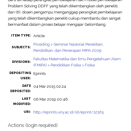
Problem Solving DDFF yang telah dikembangkan oleh peneliti,
dan (6). dosen pengampu menganggap perangkat pembelajaran
yang telah dikembangkan peneliti cukup membantu dan sangat
bermanfaat dalam proses belajar mengajar Gelombang.
Article
ITEM TYPE:
Prosiding > Seminar Nasional Penelitian,
SUBJECTS:
Pendidikan, dan Penerapan MIPA 2009
Fakultas Matematika dan Ilmu Pengetahuan Alam
DIVISIONS:
(FMIPA) > Pendidikan Fisika > Fisika
DEPOSITING
Eprints
USER:
DATE
04 Mar 2015 02:24
DEPOSITED:
LAST
06 Mar 2019 00:46
MODIFIED:
http://eprints.uny.ac.id/id/eprint/12365
URI:
Actions (login required)