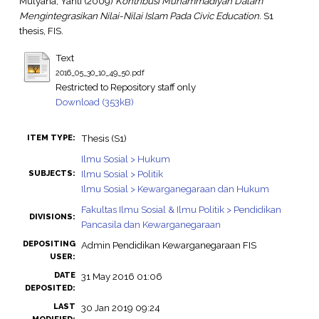
Mulyana, Yanti
(2009)
Kontribusi Muhammadiyah Dalam
Mengintegrasikan Nilai-Nilai Islam Pada Civic Education.
S1
thesis, FIS.
Text
2016_05_30_10_49_50.pdf
Restricted to Repository staff only
Download (353kB)
Thesis (S1)
ITEM TYPE:
Ilmu Sosial > Hukum
Ilmu Sosial > Politik
SUBJECTS:
Ilmu Sosial > Kewarganegaraan dan Hukum
Fakultas Ilmu Sosial & Ilmu Politik > Pendidikan
DIVISIONS:
Pancasila dan Kewarganegaraan
DEPOSITING
Admin Pendidikan Kewarganegaraan FIS
USER:
DATE
31 May 2016 01:06
DEPOSITED:
LAST
30 Jan 2019 09:24