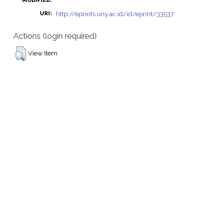
MODIFIED:
http://eprints.uny.ac.id/id/eprint/33537
URI:
Actions (login required)
View Item