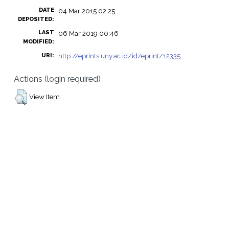
DATE
04 Mar 2015 02:25
DEPOSITED:
LAST
06 Mar 2019 00:46
MODIFIED:
http://eprints.uny.ac.id/id/eprint/12335
URI:
Actions (login required)
View Item