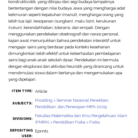
konstruktivistik, yang ditinjau dari segi budaya tampaknya
bertentangan dengan nilai budaya Jawa yang menghargai adat
ketimuran seperti kepatuhan (manut), menghargai orang yang
lebih tua (aji), kesopanan (sungkan), malu (isin), kerukunan
(rukun), kerendahhatian, toleransi, dan empati. Dengan
menggunakan pendekatan otoetnografi dan narasi personal,
kajian awal menunjukkan bahwa pendekatan interaktif untuk
mengajar sains yang berdasar pada konteks keseharian
dimungkinkan lebih efektif untuk keberhasilan pembelajaran
sains bagi anak-anak sekolah dasar. Pendekatan ini bermula
dengan eksplorasi dan aktivitas heuristik yang dirancang untuk
menstimulasi siswa dalam bertanya dan mengemukakan apa
yang dipelajari.
Article
ITEM TYPE:
Prosiding > Seminar Nasional Penelitian,
SUBJECTS:
Pendidikan, dan Penerapan MIPA 2009
Fakultas Matematika dan Ilmu Pengetahuan Alam
DIVISIONS:
(FMIPA) > Pendidikan Fisika > Fisika
DEPOSITING
Eprints
USER: