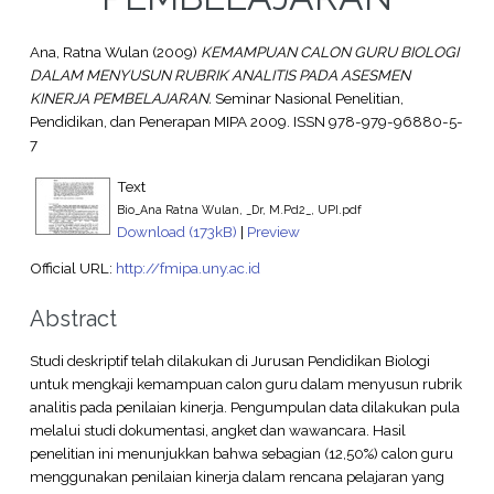
Ana, Ratna Wulan
(2009)
KEMAMPUAN CALON GURU BIOLOGI
DALAM MENYUSUN RUBRIK ANALITIS PADA ASESMEN
KINERJA PEMBELAJARAN.
Seminar Nasional Penelitian,
Pendidikan, dan Penerapan MIPA 2009. ISSN 978-979-96880-5-
7
Text
Bio_Ana Ratna Wulan, _Dr, M.Pd2_, UPI.pdf
Download (173kB)
|
Preview
Official URL:
http://fmipa.uny.ac.id
Abstract
Studi deskriptif telah dilakukan di Jurusan Pendidikan Biologi
untuk mengkaji kemampuan calon guru dalam menyusun rubrik
analitis pada penilaian kinerja. Pengumpulan data dilakukan pula
melalui studi dokumentasi, angket dan wawancara. Hasil
penelitian ini menunjukkan bahwa sebagian (12,50%) calon guru
menggunakan penilaian kinerja dalam rencana pelajaran yang