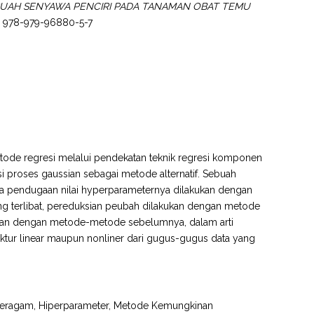
EBUAH SENYAWA PENCIRI PADA TANAMAN OBAT TEMU
SN 978-979-96880-5-7
ode regresi melalui pendekatan teknik regresi komponen
si proses gaussian sebagai metode alternatif. Sebuah
ana pendugaan nilai hyperparameternya dilakukan dengan
terlibat, pereduksian peubah dilakukan dengan metode
ingkan dengan metode-metode sebelumnya, dalam arti
tur linear maupun nonliner dari gugus-gugus data yang
i Peragam, Hiperparameter, Metode Kemungkinan