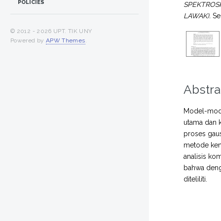
POLICIES
SPEKTROSK
LAWAK).
Sem
© 2012 -
2026 UPT. TIK UNY
Powered by
APW Themes
.
Abstra
Model-mode
utama dan k
proses gaus
metode kem
analisis ko
bahwa deng
diteliliti.