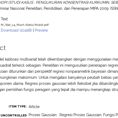
OPI (STUDI KASUS : PENGUKURAN KONSENTRASI KURKUMIN, S
inar Nasional Penelitian, Pendidikan, dan Penerapan MIPA 2009. IS
Text
M_Stat_14_Much Abdul Mukid.pdf
Download (104kB)
|
Preview
ct
l kalibrasi multivariat telah dikembangkan dengan menggunakan met
uadrat terkecil sebagian. Penelitian ini mengusulkan penerapan regre
sian diturunkan dari perspektif regresi nonparametrik bayesian dim
ungkinan maksimum. Untuk mengatasi banyaknya peubah bebas yang 
mponen utama. Regresi proses gaussian lebih fleksibel jika diband
an pemilihan fungsi peragam yang tepat dia mampu menangkap struk
Article
ITEM TYPE:
Proses Gaussian , Regresi Proses Gaussian, Fungs
UNCONTROLLED