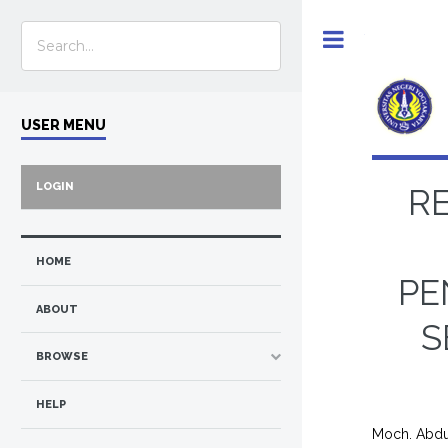
Toggle
USER MENU
LOGIN
R
HOME
PE
ABOUT
S
BROWSE
HELP
Moch. Abdu