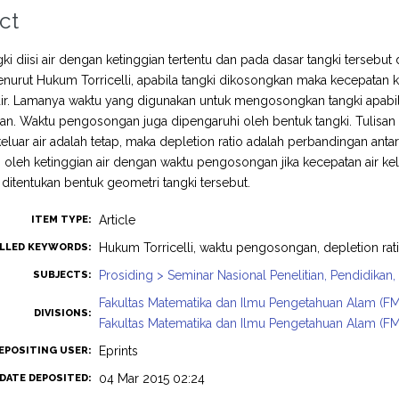
ct
ki diisi air dengan ketinggian tertentu dan pada dasar tangki tersebut
enurut Hukum Torricelli, apabila tangki dikosongkan maka kecepatan k
air. Lamanya waktu yang digunakan untuk mengosongkan tangki apabila 
. Waktu pengosongan juga dipengaruhi oleh bentuk tangki. Tulisan 
eluar air adalah tetap, maka depletion ratio adalah perbandingan ant
 oleh ketinggian air dengan waktu pengosongan jika kecepatan air kelua
ditentukan bentuk geometri tangki tersebut.
Article
ITEM TYPE:
Hukum Torricelli, waktu pengosongan, depletion rati
LLED KEYWORDS:
Prosiding > Seminar Nasional Penelitian, Pendidika
SUBJECTS:
Fakultas Matematika dan Ilmu Pengetahuan Alam (FM
DIVISIONS:
Fakultas Matematika dan Ilmu Pengetahuan Alam (FM
Eprints
EPOSITING USER:
04 Mar 2015 02:24
DATE DEPOSITED: