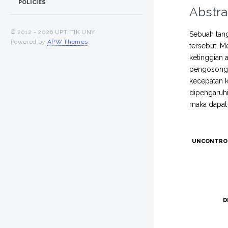
POLICIES
Abstra
© 2012 -
2026 UPT. TIK UNY
Sebuah tang
Powered by
APW Themes
.
tersebut. M
ketinggian 
pengosongan
kecepatan k
dipengaruhi
maka dapat 
UNCONTRO
D