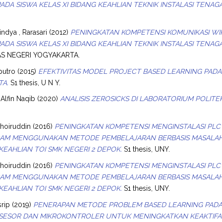
ADA SISWA KELAS XI BIDANG KEAHLIAN TEKNIK INSTALASI TENAGA
ndya , Rarasari
(2012)
PENINGKATAN KOMPETENSI KOMUNIKASI W
ADA SISWA KELAS XI BIDANG KEAHLIAN TEKNIK INSTALASI TENAGA
AS NEGERI YOGYAKARTA.
aputro
(2015)
EFEKTIVITAS MODEL PROJECT BASED LEARNING PADA
TA.
S1 thesis, U N Y.
 Alfin Naqib
(2020)
ANALISIS ZEROSICKS DI LABORATORIUM POLITE
khoiruddin
(2016)
PENINGKATAN KOMPETENSI MENGINSTALASI PLC
AM MENGGUNAKAN METODE PEMBELAJARAN BERBASIS MASALAH D
EAHLIAN TOI SMK NEGERI 2 DEPOK.
S1 thesis, UNY.
khoiruddin
(2016)
PENINGKATAN KOMPETENSI MENGINSTALASI PLC
AM MENGGUNAKAN METODE PEMBELAJARAN BERBASIS MASALAH D
EAHLIAN TOI SMK NEGERI 2 DEPOK.
S1 thesis, UNY.
srip
(2019)
PENERAPAN METODE PROBLEM BASED LEARNING PAD
ESOR DAN MIKROKONTROLER UNTUK MENINGKATKAN KEAKTIFAN D