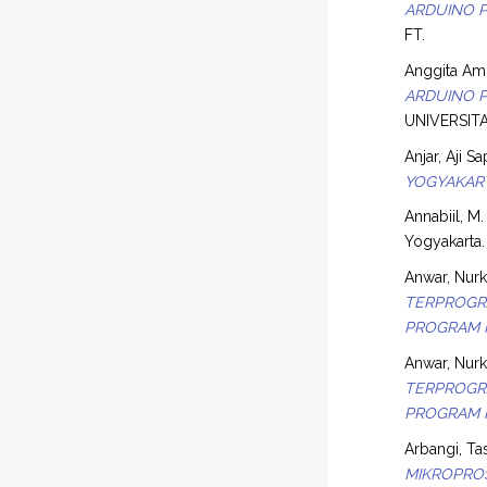
ARDUINO P
FT.
Anggita Ami
ARDUINO P
UNIVERSIT
Anjar, Aji S
YOGYAKAR
Annabiil, M.
Yogyakarta.
Anwar, Nur
TERPROGR
PROGRAM K
Anwar, Nur
TERPROGR
PROGRAM K
Arbangi, Ta
MIKROPROS