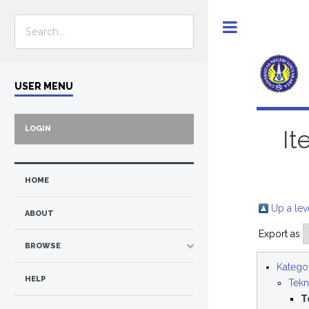
Toggle
USER MENU
LOGIN
It
HOME
Up a lev
ABOUT
Export as
BROWSE
Kategor
HELP
Tekn
T