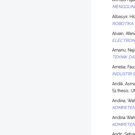
MENGGUNA
Albasyir, H
ROBOTIKA.
Alvian, Afan
ELECTRONI
Amanu, Naj
TEKNIK DA
Amelia, Fau
INDUSTRI 
Andik, Asm
S1 thesis, U
Andina, Wa
KOMPETENS
Andina Wah
KOMPETENS
Andri, Sety