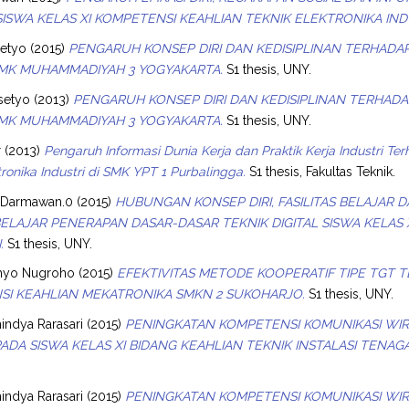
SISWA KELAS XI KOMPETENSI KEAHLIAN TEKNIK ELEKTRONIKA IND
setyo
(2015)
PENGARUH KONSEP DIRI DAN KEDISIPLINAN TERHADAP
SMK MUHAMMADIYAH 3 YOGYAKARTA.
S1 thesis, UNY.
asetyo
(2013)
PENGARUH KONSEP DIRI DAN KEDISIPLINAN TERHADA
SMK MUHAMMADIYAH 3 YOGYAKARTA.
S1 thesis, UNY.
r
(2013)
Pengaruh Informasi Dunia Kerja dan Praktik Kerja Industri Te
tronika Industri di SMK YPT 1 Purbalingga.
S1 thesis, Fakultas Teknik.
 Darmawan.0
(2015)
HUBUNGAN KONSEP DIRI, FASILITAS BELAJA
BELAJAR PENERAPAN DASAR-DASAR TEKNIK DIGITAL SISWA KELAS
.
S1 thesis, UNY.
hyo Nugroho
(2015)
EFEKTIVITAS METODE KOOPERATIF TIPE TGT
I KEAHLIAN MEKATRONIKA SMKN 2 SUKOHARJO.
S1 thesis, UNY.
indya Rarasari
(2015)
PENINGKATAN KOMPETENSI KOMUNIKASI WI
ADA SISWA KELAS XI BIDANG KEAHLIAN TEKNIK INSTALASI TENAGA
indya Rarasari
(2015)
PENINGKATAN KOMPETENSI KOMUNIKASI WI