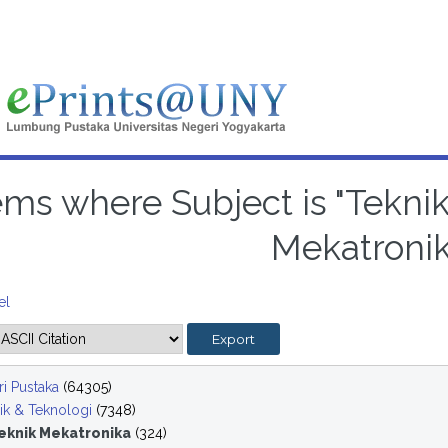
ems where Subject is "Tekni
Mekatronik
el
i Pustaka
(64305)
ik & Teknologi
(7348)
eknik Mekatronika
(324)