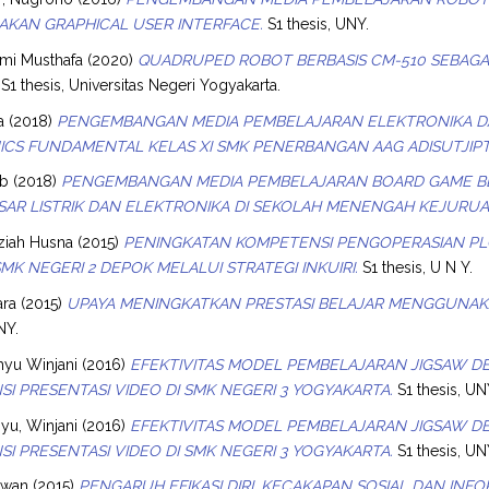
KAN GRAPHICAL USER INTERFACE.
S1 thesis, UNY.
ilmi Musthafa
(2020)
QUADRUPED ROBOT BERBASIS CM-510 SEBAGAI
S1 thesis, Universitas Negeri Yogyakarta.
a
(2018)
PENGEMBANGAN MEDIA PEMBELAJARAN ELEKTRONIKA DA
CS FUNDAMENTAL KELAS XI SMK PENERBANGAN AAG ADISUTJIP
ib
(2018)
PENGEMBANGAN MEDIA PEMBELAJARAN BOARD GAME BE
SAR LISTRIK DAN ELEKTRONIKA DI SEKOLAH MENENGAH KEJURUA
ziah Husna
(2015)
PENINGKATAN KOMPETENSI PENGOPERASIAN PLC
SMK NEGERI 2 DEPOK MELALUI STRATEGI INKUIRI.
S1 thesis, U N Y.
ara
(2015)
UPAYA MENINGKATKAN PRESTASI BELAJAR MENGGUNAKA
NY.
hyu Winjani
(2016)
EFEKTIVITAS MODEL PEMBELAJARAN JIGSAW 
I PRESENTASI VIDEO DI SMK NEGERI 3 YOGYAKARTA.
S1 thesis, UN
yu, Winjani
(2016)
EFEKTIVITAS MODEL PEMBELAJARAN JIGSAW 
I PRESENTASI VIDEO DI SMK NEGERI 3 YOGYAKARTA.
S1 thesis, UN
awan
(2015)
PENGARUH EFIKASI DIRI, KECAKAPAN SOSIAL DAN IN