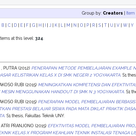
Group by:
Creators
|
Item
|
B
|
C
|
D
|
E
|
F
|
G
|
H
|
I
|
J
|
K
|
L
|
M
|
N
|
O
|
P
|
R
|
S
|
T
|
U
|
V
|
W
|
Y
tems at this level:
324
.
 , PUTRA
(2012)
PENERAPAN METODE PEMBELAJARAN EXAMPLE N
ASAR KELISTRIKAN KELAS X DI SMK NEGERI 2 YOGYAKARTA.
S1 the
AKOSO RUBI
(2015)
MENINGKATKAN KOMPETENSI DAN EFEKTIVITA
 MESIN MENGGUNAKAN HANDOUT DI SMK N 3 YOGYAKARTA.
S1 th
AKOSO RUBI
(2015)
PENERAPAN MODEL PEMBELAJARAN BERBASIS
KAN PRESTASI BELAJAR SISWA PADA MATA DIKLAT PRAKTIK DASAR 
TA.
S1 thesis, Fakultas Teknik UNY.
 ATRI PRANJONO
(2015)
EFEKTIVITAS MODEL PEMBELAJARAN PRO
KNIK KELAS X PROGRAM KEAHLIAN TEKNIK INSTALASI TENAGA LIS