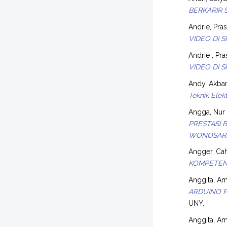
BERKARIR 
Andrie, Pra
VIDEO DI 
Andrie , Pr
VIDEO DI 
Andy, Akba
Teknik Elek
Angga, Nur
PRESTASI 
WONOSARI
Angger, Ca
KOMPETENS
Anggita, Am
ARDUINO P
UNY.
Anggita, Am