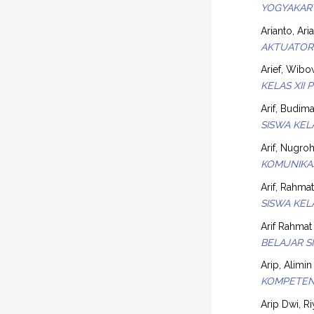
YOGYAKAR
Arianto, Ari
AKTUATOR 
Arief, Wib
KELAS XII
Arif, Budim
SISWA KELA
Arif, Nugro
KOMUNIKAS
Arif, Rahmat
SISWA KEL
Arif Rahmat 
BELAJAR S
Arip, Alimin
KOMPETENS
Arip Dwi, R