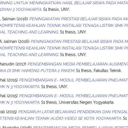
RNING UNTUK MENINGKATKAN HASIL BELAJAR SISWA PADA MATA
IYAH 3 YOGYAKARTA.
S1 thesis, UNY.
, Salman
(2016)
PENINGAKATAN PRESTASI BELAJAR SISWA PADA MA
OMPETENSI KEAHLIAN TEKNIK INSTALASI TENAGA LISTRIK SMK 
AL TEACHING AND LEARNING.
S1 thesis, UNY.
A. salman
(2016)
PENINGAKATAN PRESTASI BELAJAR SISWA PADA M
OMPETENSI KEAHLIAN TEKNIK INSTALASI TENAGA LISTRIK SMK 
AL TEACHING AND LEARNING.
S1 thesis, UNY.
hanudin
(2017)
PENGEMBANGAN MEDIA PEMBELAJARAN AUGMENTE
KA DI SMK HAMONG PUTERA 2 PAKEM.
S1 thesis, Fakultas Teknik.
hal
(2015)
PENGEMBANGAN E- MODUL PEMBELAJARAN PNEUMATIK
SMK N 3 YOGYAKARTA.
S1 thesis, UNY.
hal
(2015)
PENGEMBANGAN E- MODUL PEMBELAJARAN PNEUMATIK
SMK N 3 YOGYAKARTA.
S1 thesis, Universitas Negeri Yogyakarta.
ali
(2015)
PENGARUH LATAR BELAKANG PENDIDIKAN DAN PENGA
TENSI KEAHLIAN TEKNIK AUDIO-VIDEO SE KOTA YOGYAKARTA.
S1 
r, Nugroho
(2016)
PENGEMBANGAN MEDIA PEMBELAJARAN ROBOTI