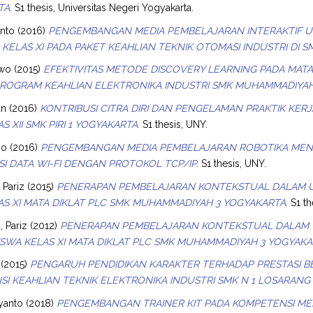
TA.
S1 thesis, Universitas Negeri Yogyakarta.
anto
(2016)
PENGEMBANGAN MEDIA PEMBELAJARAN INTERAKTIF U
KELAS XI PADA PAKET KEAHLIAN TEKNIK OTOMASI INDUSTRI DI S
owo
(2015)
EFEKTIVITAS METODE DISCOVERY LEARNING PADA MAT
 PROGRAM KEAHLIAN ELEKTRONIKA INDUSTRI SMK MUHAMMADIYA
an
(2016)
KONTRIBUSI CITRA DIRI DAN PENGELAMAN PRAKTIK KE
S XII SMK PIRI 1 YOGYAKARTA.
S1 thesis, UNY.
ho
(2016)
PENGEMBANGAN MEDIA PEMBELAJARAN ROBOTIKA MEN
I DATA WI-FI DENGAN PROTOKOL TCP/IP.
S1 thesis, UNY.
 Pariz
(2015)
PENERAPAN PEMBELAJARAN KONTEKSTUAL DALAM U
AS XI MATA DIKLAT PLC SMK MUHAMMADIYAH 3 YOGYAKARTA.
S1 th
, Pariz
(2012)
PENERAPAN PEMBELAJARAN KONTEKSTUAL DALAM U
ISWA KELAS XI MATA DIKLAT PLC SMK MUHAMMADIYAH 3 YOGYAKA
(2015)
PENGARUH PENDIDIKAN KARAKTER TERHADAP PRESTASI B
I KEAHLIAN TEKNIK ELEKTRONIKA INDUSTRI SMK N 1 LOSARAN
iyanto
(2018)
PENGEMBANGAN TRAINER KIT PADA KOMPETENSI MEM