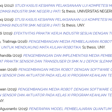
aq
(2012)
STUDI KASUS KESIAPAN PELAKSANAAN UJI KOMPETESI 
OMASI INDUSTRI SMK NEGERI 2 PATI.
S1 thesis, UNIVERSITAS NEGE
aq
(2015)
STUSI KASUS KESIAPAN PELAKSANAAN UJI KOMPETESI 
OMASI INDUSTRI SMK NEGERI 2 PATI.
S1 thesis, UNY.
di
(2015)
EFEKTIVITAS PRAKTIK KERJA INDUSTRI SESUAI DENGAN 
, Triatmaja
(2016)
PENGEMBANGAN MEDIA PEMBELAJARAN ROBOT BI
E UNTUK MENDUKUNG MATA KULIAH ROBOTIKA.
S1 thesis, UNY.
bhandita
(2015)
PENGEMBANGAN DAN IMPLEMENTASI MEDIA PEMBEL
AT PRAKTIK SENSOR DAN TRANSDUSER DI SMK N 2 DEPOK SLEMA
awan
(2016)
PENGEMBANGAN MEDIA ROBOT DENGAN SOFTWARE GU
 SENSOR DAN AKTUATOR PADA KELAS XI PROGRAM KEAHLIAN TEK
awan
(2015)
PENGEMBANGAN MEDIA ROBOT DENGAN SOFTWARE GUI
 SENSOR DAN AKTUATOR PADA KELAS XI PROGRAM KEAHLIAN TEK
NY.
 Agusnanto
(2015)
PENERAPAN MODEL PEMBELAJARAN QUANTUM 