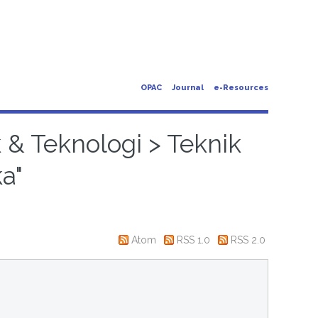
OPAC
Journal
e-Resources
k & Teknologi > Teknik
a"
Atom
RSS 1.0
RSS 2.0