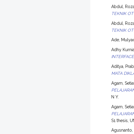
Abdul, Roz
TEKNIK OT
Abdul, Roz
TEKNIK OT
Ade, Mulya
Adhy Kurnia
INTERFAC
Aditya, Pra
MATA DIKL
Agam, Seti
PELAJARAN
N Y.
Agam, Seti
PELAJARAN
S1 thesis, U
Agusnanto,