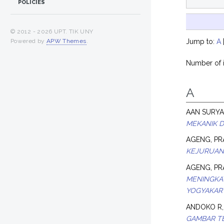
POLICIES
© 2012 -
2026 UPT. TIK UNY
Powered by
APW Themes
.
Jump to:
A
Number of i
A
AAN SURYA
MEKANIK D
AGENG, PR
KEJURUAN
AGENG, PR
MENINGKAT
YOGYAKAR
ANDOKO R,
GAMBAR TE