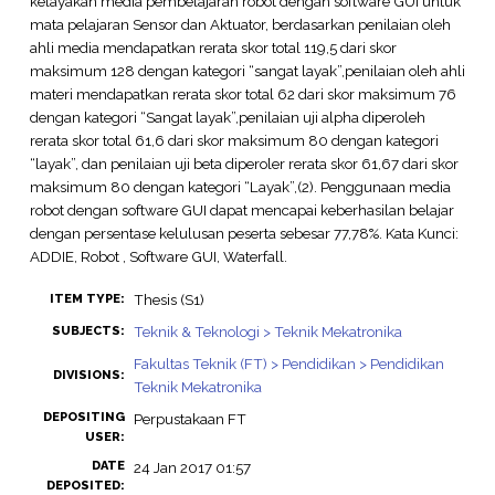
kelayakan media pembelajaran robot dengan software GUI untuk
mata pelajaran Sensor dan Aktuator, berdasarkan penilaian oleh
ahli media mendapatkan rerata skor total 119,5 dari skor
maksimum 128 dengan kategori “sangat layak”,penilaian oleh ahli
materi mendapatkan rerata skor total 62 dari skor maksimum 76
dengan kategori “Sangat layak”,penilaian uji alpha diperoleh
rerata skor total 61,6 dari skor maksimum 80 dengan kategori
“layak”, dan penilaian uji beta diperoler rerata skor 61,67 dari skor
maksimum 80 dengan kategori “Layak”,(2). Penggunaan media
robot dengan software GUI dapat mencapai keberhasilan belajar
dengan persentase kelulusan peserta sebesar 77,78%. Kata Kunci:
ADDIE, Robot , Software GUI, Waterfall.
Thesis (S1)
ITEM TYPE:
Teknik & Teknologi > Teknik Mekatronika
SUBJECTS:
Fakultas Teknik (FT) > Pendidikan > Pendidikan
DIVISIONS:
Teknik Mekatronika
DEPOSITING
Perpustakaan FT
USER:
DATE
24 Jan 2017 01:57
DEPOSITED: