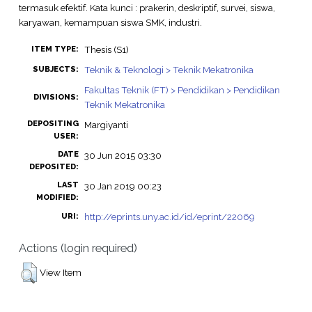
termasuk efektif. Kata kunci : prakerin, deskriptif, survei, siswa,
karyawan, kemampuan siswa SMK, industri.
Thesis (S1)
ITEM TYPE:
Teknik & Teknologi > Teknik Mekatronika
SUBJECTS:
Fakultas Teknik (FT) > Pendidikan > Pendidikan
DIVISIONS:
Teknik Mekatronika
DEPOSITING
Margiyanti
USER:
DATE
30 Jun 2015 03:30
DEPOSITED:
LAST
30 Jan 2019 00:23
MODIFIED:
http://eprints.uny.ac.id/id/eprint/22069
URI:
Actions (login required)
View Item