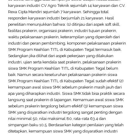
karyawan industri CV Agro Teknik sejumlah 14 karyawan dan CV.
Rexa Cipta Mandiri sejumlah 7 karyawan. Sehingga total
responden karyawan industri berjumlah 21 karyawan. Hasil
penelitian menunjukkan bahwa: (1) ditinjau dari aspek soft skill,
fasilitas prakerin, organisasi prakerin, industri tujuan prakerin,
waktu pelaksanaan prakerin, keterampilan yang diperoleh dari
industri dan peran pembimbing, komponen pelaksanaan prakerin
SMK Program Keahlian TITL di Kabupaten Tegal termasuk baik.
Sedangkan jika dilihat dari aspek pekerjaan yang dilakukan
industri, ujian serta kendala saat prakerin, pelaksanaan prakerin
siswa SMK Program Keahlian TITL di Kabupaten Tegal belum
baik. Namun secara keseluruhan pelaksanaan prakerin siswa
SMK Program Keahlian TITL di Kabupaten Tegal sudah efektif (2)
kemampuan awal siswa SMK sebelum prakerin masih jauh dari
apa yang diharapkan industri. Siswa SMK tidak bisa praktik secara
langsung saat prakerin di lapangan. Kemamuan awal siswa SMK
sebelum prakerin tergolong belum efektif (3) kemampuan siswa
SMK yang disyaratkan industri tergolong sangat penting dengan
nilai minimal 50, nilai maksimal 80, rata-rata 63,4 dan
simpangan baku 10,5. Berdasarkan kategori penilaian yang telah
ditetapkan, kemampuan siswa SMK yang disyaratkan industri