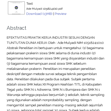
Text
Ade Mulyadi 10518241010.pdf
Download (13MB)
|
Preview
Abstract
EFEKTIVITAS PRAKTIK KERJA INDUSTRI SESUAI DENGAN
TUNTUTAN DUNIA KERJA Oleh : Ade Mulyadi NIM 10518241010
Abstrak Penelitian ini bertujuan untuk mengetahui: (1) bagaimana
pelaksanaan prakerin siswa SMK selama di dunia industri (2)
bagaimana kemampuan siswa SMK yang disyaraktan industri dan
(3) bagaimana kemampuan awal siswa SMK sebelum
melaksanakan prakerin. Penelitian ini merupakan penelitian
deskriptif dengan metode survei sebagai teknik pengambilan
data. Penelitian dilakukan pada dua subjek. Subjek pertama
adalah siswa SMK kelas XII Program Keahlian TITL di Kabupaten
Tegal yaitu SMK N 1 Adiwerna, SMK N 1 Bumijawa dan SMK N 1
Warureja sehingga populasi berjumlah 3 sekolah, teknik sampling
yang digunakan adalah nonprobability sampling, dengan
mengambil sampel penelitian masing-masing sekolah sejumlah
10 siswa, sehingga total sampel 30 siswa. Subjek kedua adalah