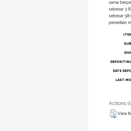
sama berpen
sebesar 2.82
sebesar 58.
penelitian i
ITE
SUB
DIV
DEPOSITIN
DATE DEP
LAST MO
Actions (
View I