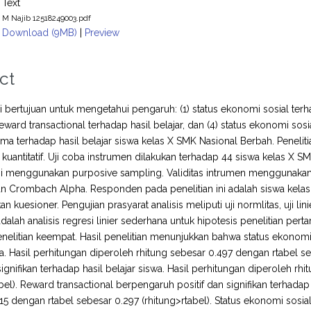
Text
M Najib 12518249003.pdf
Download (9MB)
|
Preview
ct
ni bertujuan untuk mengetahui pengaruh: (1) status ekonomi sosial terhada
 reward transactional terhadap hasil belajar, dan (4) status ekonomi sosi
a terhadap hasil belajar siswa kelas X SMK Nasional Berbah. Peneliti
kuantitatif. Uji coba instrumen dilakukan terhadap 44 siswa kelas X
ini menggunakan purposive sampling. Validitas intrumen menggunakan 
 Crombach Alpha. Responden pada penelitian ini adalah siswa kela
kuesioner. Pengujian prasyarat analisis meliputi uji normlitas, uji linier
dalah analisis regresi linier sederhana untuk hipotesis penelitian pert
enelitian keempat. Hasil penelitian menunjukkan bahwa status ekonomi 
wa. Hasil perhitungan diperoleh rhitung sebesar 0.497 dengan rtabel seb
 signifikan terhadap hasil belajar siswa. Hasil perhitungan diperoleh r
abel). Reward transactional berpengaruh positif dan signifikan terhadap 
15 dengan rtabel sebesar 0.297 (rhitung>rtabel). Status ekonomi sosial,