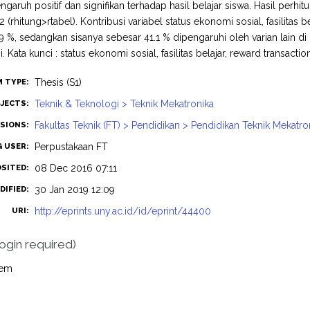
garuh positif dan signifikan terhadap hasil belajar siswa. Hasil perhi
 (rhitung>rtabel). Kontribusi variabel status ekonomi sosial, fasilitas 
9 %, sedangkan sisanya sebesar 41.1 % dipengaruhi oleh varian lain di
ni. Kata kunci : status ekonomi sosial, fasilitas belajar, reward transaction
Thesis (S1)
M TYPE:
Teknik & Teknologi > Teknik Mekatronika
JECTS:
Fakultas Teknik (FT) > Pendidikan > Pendidikan Teknik Mekatro
ISIONS:
Perpustakaan FT
G USER:
08 Dec 2016 07:11
OSITED:
30 Jan 2019 12:09
DIFIED:
http://eprints.uny.ac.id/id/eprint/44400
URI:
login required)
tem