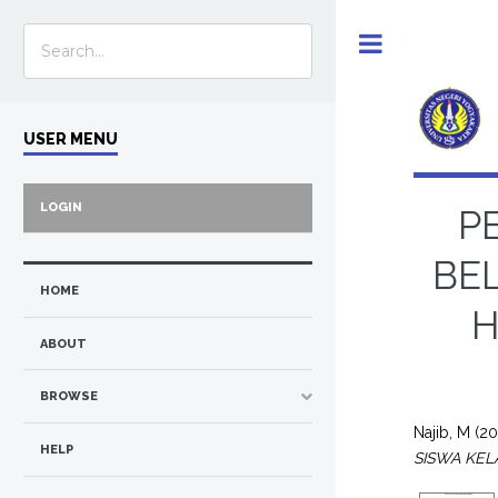
Toggle
USER MENU
LOGIN
P
BE
HOME
H
ABOUT
BROWSE
Najib, M
(20
HELP
SISWA KEL