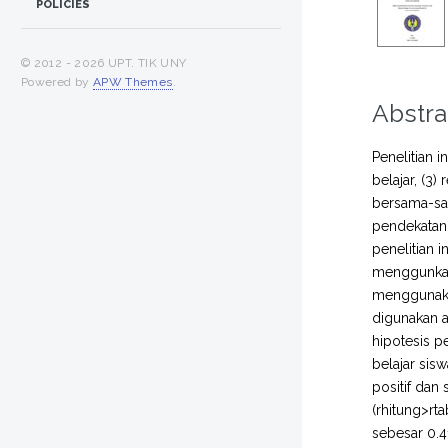
POLICIES
© 2012 -
2026 UPT. TIK UNY
Powered by
APW Themes
.
Abstra
Penelitian i
belajar, (3)
bersama-sam
pendekatan 
penelitian 
menggunkan
menggunakan 
digunakan a
hipotesis p
belajar sis
positif dan
(rhitung>rt
sebesar 0.4