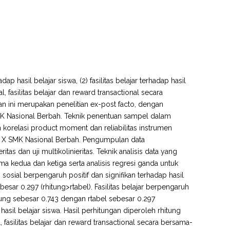
p hasil belajar siswa, (2) fasilitas belajar terhadap hasil
al, fasilitas belajar dan reward transactional secara
an ini merupakan penelitian ex-post facto, dengan
 SMK Nasional Berbah. Teknik penentuan sampel dalam
korelasi product moment dan reliabilitas instrumen
s X SMK Nasional Berbah. Pengumpulan data
itas dan uji multikolinieritas. Teknik analisis data yang
ama kedua dan ketiga serta analisis regresi ganda untuk
sosial berpengaruh positif dan signifikan terhadap hasil
esar 0.297 (rhitung>rtabel). Fasilitas belajar berpengaruh
hitung sebesar 0.743 dengan rtabel sebesar 0.297
hasil belajar siswa. Hasil perhitungan diperoleh rhitung
 fasilitas belajar dan reward transactional secara bersama-