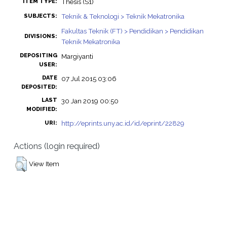
Thesis (S1)
ITEM TYPE:
Teknik & Teknologi > Teknik Mekatronika
SUBJECTS:
Fakultas Teknik (FT) > Pendidikan > Pendidikan
DIVISIONS:
Teknik Mekatronika
DEPOSITING
Margiyanti
USER:
DATE
07 Jul 2015 03:06
DEPOSITED:
LAST
30 Jan 2019 00:50
MODIFIED:
http://eprints.uny.ac.id/id/eprint/22829
URI:
Actions (login required)
View Item