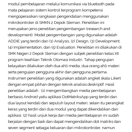
modul pembelajaran melalui komunikasi via bluetooth pada
mata pelajaran sistem kontrol terprogram kompetensi
mengoperasikan rangkaian pengendalian menggunakan
mikrokontroler di SMKN 2 Depok Sleman. Penelitian ini
merupakan jenis penelitian pengembangan (research and
development). Model pengembangan yang digunakan adalah
ADDIE yang terdiri dari (1) Analysis, (2) Design, (3) Development,
(4) Implementation, dan (5) Evaluation. Penelitian ini dilakukan di
SMK Negeri 2 Depok Sleman dengan subjek penelitian kelas XII
program keahlian Teknik Otomasi Industri. Tahap pengujian
kelayakan dilakukan oleh dua ahli media, dua orang ahli materi
serta pengujian pengguna akhir dan pengguna pertama.
Instrumen penelitian yang digunakan adalah angket skala Likert
dengan empat pilihan dengan teknik analisis deskriptif. Hasil
penelitian adalah : (1) mengembangkan media pembelajaran
berbasis Android yaitu aplikasi DotMatriksApp yang terdiri dari
dua layout kendali dan sepuluh layout materi, selain itu perangkat
keras yang terdiri dari dua modul yang dapat dikendalikan dari
aplikasi. (2) hasil unjuk kerja dari media pembelajaran ini sudah
berjalan dengan baik dan dapat mengendalikan dot matriks dan
seven segment sebagai keluaran dari mikrokontroler, namun