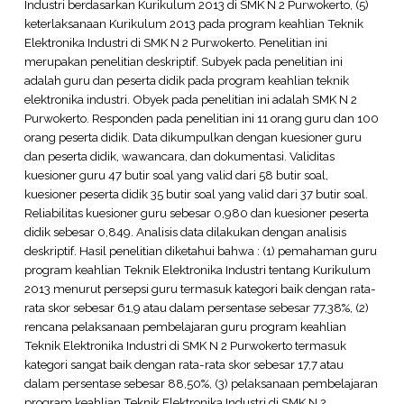
Industri berdasarkan Kurikulum 2013 di SMK N 2 Purwokerto, (5)
keterlaksanaan Kurikulum 2013 pada program keahlian Teknik
Elektronika Industri di SMK N 2 Purwokerto. Penelitian ini
merupakan penelitian deskriptif. Subyek pada penelitian ini
adalah guru dan peserta didik pada program keahlian teknik
elektronika industri. Obyek pada penelitian ini adalah SMK N 2
Purwokerto. Responden pada penelitian ini 11 orang guru dan 100
orang peserta didik. Data dikumpulkan dengan kuesioner guru
dan peserta didik, wawancara, dan dokumentasi. Validitas
kuesioner guru 47 butir soal yang valid dari 58 butir soal,
kuesioner peserta didik 35 butir soal yang valid dari 37 butir soal.
Reliabilitas kuesioner guru sebesar 0,980 dan kuesioner peserta
didik sebesar 0,849. Analisis data dilakukan dengan analisis
deskriptif. Hasil penelitian diketahui bahwa : (1) pemahaman guru
program keahlian Teknik Elektronika Industri tentang Kurikulum
2013 menurut persepsi guru termasuk kategori baik dengan rata-
rata skor sebesar 61,9 atau dalam persentase sebesar 77,38%, (2)
rencana pelaksanaan pembelajaran guru program keahlian
Teknik Elektronika Industri di SMK N 2 Purwokerto termasuk
kategori sangat baik dengan rata-rata skor sebesar 17,7 atau
dalam persentase sebesar 88,50%, (3) pelaksanaan pembelajaran
program keahlian Teknik Elektronika Industri di SMK N 2