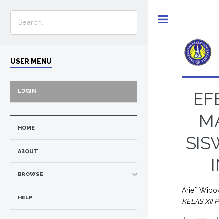
Toggle
USER MENU
LOGIN
EF
M
HOME
SIS
ABOUT
BROWSE
Arief, Wib
HELP
KELAS XII