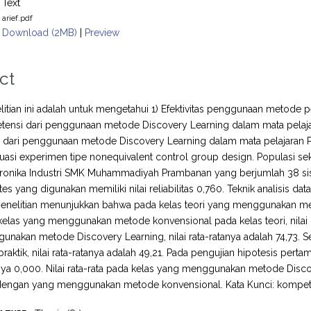
Text
arief.pdf
Download (2MB)
|
Preview
ct
litian ini adalah untuk mengetahui 1) Efektivitas penggunaan metode
tensi dari penggunaan metode Discovery Learning dalam mata pelajar
dari penggunaan metode Discovery Learning dalam mata pelajaran PLC
quasi experimen tipe nonequivalent control group design. Populasi seka
ktronika Industri SMK Muhammadiyah Prambanan yang berjumlah 38 si
 tes yang digunakan memiliki nilai reliabilitas 0,760. Teknik analisis 
 penelitian menunjukkan bahwa pada kelas teori yang menggunakan meto
elas yang menggunakan metode konvensional pada kelas teori, nilai r
unakan metode Discovery Learning, nilai rata-ratanya adalah 74,73
raktik, nilai rata-ratanya adalah 49,21. Pada pengujian hipotesis perta
inya 0,000. Nilai rata-rata pada kelas yang menggunakan metode Discov
dengan yang menggunakan metode konvensional. Kata Kunci: kompet