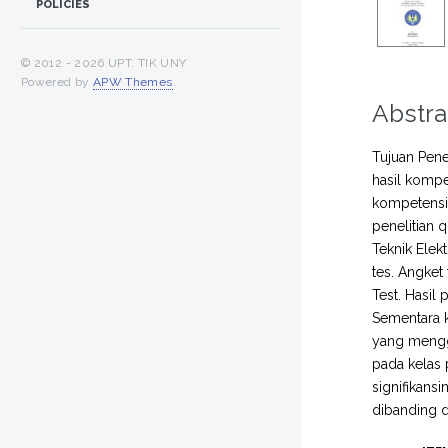
POLICIES
© 2012 -
2026 UPT. TIK UNY
Powered by
APW Themes
.
Abstra
Tujuan Pene
hasil kompe
kompetensi 
penelitian 
Teknik Ele
tes. Angket
Test. Hasil
Sementara k
yang mengg
pada kelas p
signifikans
dibanding 