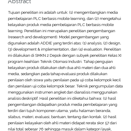
Abstract
Tujuan penelitian ini adalah untuk: (1) mengembangkan media
pembelajaran PLC berbasis mobile learning, dan (2) mengetahui
kelayakan produk media pembelajaran PLC berbasis mobile
learning. Penelitian ini merupakan penelitian pengembangan
(research and development). Model pengembangan yang
digunakan adalah ADDIE yang terdiri atas: (1) analysis, (2) design,
(3) development & implementation, dan (4) evaluation. Penelitian
ini dilakukan di SMKN 2 Depok dengan subyek penelitian Kelas XI
program keahlian Teknik Otomasi Industri. Tahap pengujian
kelayakan produk dilakukan oleh dua ahli materi dan dua ahli
media, sedangkan pada tahap evaluasi produk dilakukan
penilaian oleh siswa yaitu penilaian pada uji coba kelompok kecil
dan penilaian uji coba kelompok besar. Teknik pengumpulan data
menggunakan instrumen angket dan dianalisis menggunakan
analisis deskriptif. Hasil penelitian ini diketahui bahwa: (1) hasil
pengembangan didapatkan produk media pembelajaran yang
terdiri dari tujuh komponen utama, yaitu halaman beranda,
silabus, materi, evaluasi, bantuan, tentang dan kontak. (2) hasil
penilaian kelayakan oleh ahli materi didapat rerata skor 57 dari
nilai total sebesar 76 sehingga masuk dalam kategori layak,