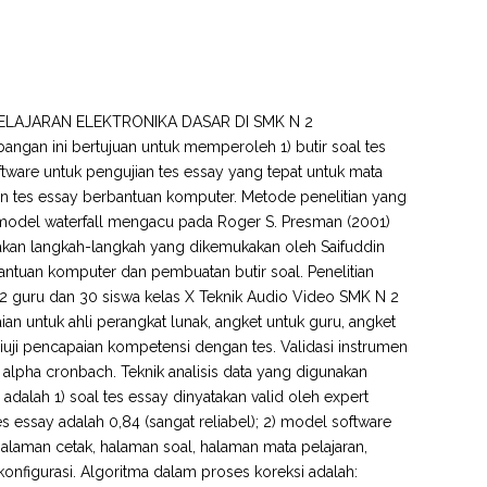
AJARAN ELEKTRONIKA DASAR DI SMK N 2
gan ini bertujuan untuk memperoleh 1) butir soal tes
oftware untuk pengujian tes essay yang tepat untuk mata
gan tes essay berbantuan komputer. Metode penelitian yang
model waterfall mengacu pada Roger S. Presman (2001)
kan langkah-langkah yang dikemukakan oleh Saifuddin
antuan komputer dan pembuatan butir soal. Penelitian
u 2 guru dan 30 siswa kelas X Teknik Audio Video SMK N 2
n untuk ahli perangkat lunak, angket untuk guru, angket
uji pencapaian kompetensi dengan tes. Validasi instrumen
 alpha cronbach. Teknik analisis data yang digunakan
an adalah 1) soal tes essay dinyatakan valid oleh expert
s essay adalah 0,84 (sangat reliabel); 2) model software
halaman cetak, halaman soal, halaman mata pelajaran,
onfigurasi. Algoritma dalam proses koreksi adalah: