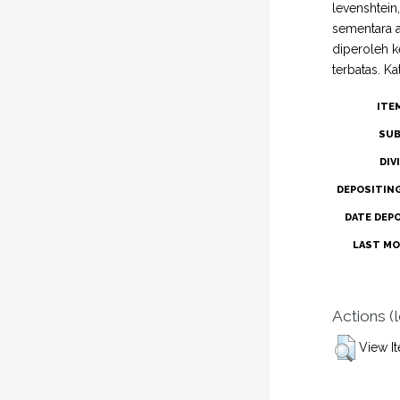
levenshtein
sementara a
diperoleh k
terbatas. K
ITE
SUB
DIV
DEPOSITIN
DATE DEP
LAST MO
Actions (
View I