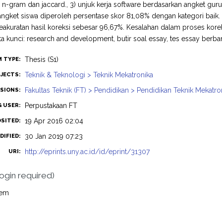
, n-gram dan jaccard., 3) unjuk kerja software berdasarkan angket gur
ngket siswa diperoleh persentase skor 81,08% dengan kategori baik.
eakuratan hasil koreksi sebesar 96,67%. Kesalahan dalam proses kor
ata kunci: research and development, butir soal essay, tes essay berb
Thesis (S1)
M TYPE:
Teknik & Teknologi > Teknik Mekatronika
JECTS:
Fakultas Teknik (FT) > Pendidikan > Pendidikan Teknik Mekatro
ISIONS:
Perpustakaan FT
G USER:
19 Apr 2016 02:04
OSITED:
30 Jan 2019 07:23
DIFIED:
http://eprints.uny.ac.id/id/eprint/31307
URI:
login required)
tem