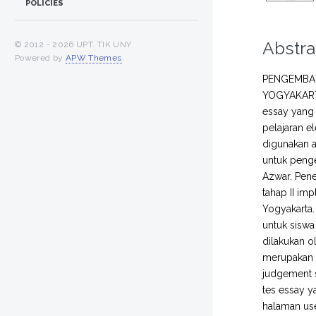
POLICIES
Abstra
© 2012 -
2026 UPT. TIK UNY
Powered by
APW Themes
.
PENGEMBAN
YOGYAKARTA
essay yang 
pelajaran e
digunakan 
untuk peng
Azwar. Pene
tahap II im
Yogyakarta.
untuk siswa
dilakukan o
merupakan te
judgement s
tes essay y
halaman use