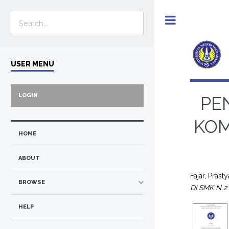
Toggle
USER MENU
LOGIN
PE
KOM
HOME
ABOUT
Fajar, Prasty
BROWSE
DI SMK N 
HELP