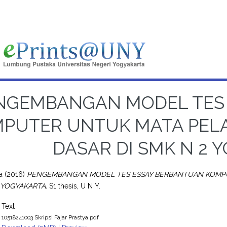
NGEMBANGAN MODEL TES
PUTER UNTUK MATA PEL
DASAR DI SMK N 2 
a
(2016)
PENGEMBANGAN MODEL TES ESSAY BERBANTUAN KOMPU
2 YOGYAKARTA.
S1 thesis, U N Y.
Text
10518241003 Skripsi Fajar Prastya.pdf