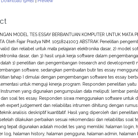
Download (9MB)
|
Preview
ct
GAN MODEL TES ESSAY BERBANTUAN KOMPUTER UNTUK MATA PEL
 Oleh Fajar Prastya NIM. 10518241003 ABSTRAK Penelitian pengemban
valid dan reliabel untuk mata pelajaran elektronika dasar, 2) model s
lektronika dasar, dan 3) hasil unjuk kerja software dalam pengemban
adalah 1) penelitian dan pengembangan (research and development) 
embangan software, sedangkan pembuatan butir tes essay mengguna
litian tahap I dimulai dengan pengembangan software tes essay berb
plementasi untuk menguji kinerja program. Responden penelitian yait
 Instrumen yang digunakan pengumpulan data meliputi: lembar penilaia
 dan soal tes essay. Responden siswa menggunakan software untuk di
leh expert judgement dan reliabilitas intrumen dihitung dengan rumus
knik analisis deskriptif kuantitatif. Hasil yang diperoleh dari peneliti
etelah dilakukan perbaikan sesuai rekomendasi dan reliabilitas soal te
ang tepat digunakan adalah model tes yang memiliki: halaman login, 
r log, halaman history, halaman pengguna, halaman admin, halaman k