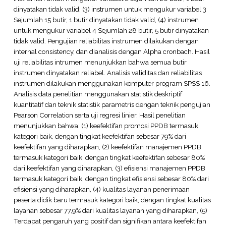
dinyatakan tidak valid, (3) instrumen untuk mengukur variabel 3
Sejumlah 15 butir, 1 butir dinyatakan tidak valid, (4) instrumen
untuk mengukur variabel 4 Sejumlah 28 butir, 5 butir dinyatakan
tidak valid. Pengujian reliabilitas instrumen dilakukan dengan
internal consistency, dan dianalisis dengan Alpha cronbach. Hasil
uji reliabilitas intrumen menunjukkan bahwa semua butir
instrumen dinyatakan reliabel. Analisis validitas dan reliabilitas
instrumen dilakukan menggunakan komputer program SPSS 16.
Analisis data penelitian menggunakan statistik deskriptif
kuantitatif dan teknik statistik parametris dengan teknik pengujian
Pearson Correlation serta uji regresi linier. Hasil penelitian
menunjukkan bahwa: (1) keefektifan promosi PPDB termasuk
kategori baik, dengan tingkat keefektifan sebesar 79% dari
keefektifan yang diharapkan, (2) keefektifan manajemen PPDB
termasuk kategori baik, dengan tingkat keefektifan sebesar 80%
dari keefektifan yang diharapkan, (3) efisiensi manajemen PPDB
termasuk kategori baik, dengan tingkat efisiensi sebesar 80% dari
efisiensi yang diharapkan, (4) kualitas layanan penerimaan
peserta didik baru termasuk kategori baik, dengan tingkat kualitas
layanan sebesar 77,9% dari kualitas layanan yang diharapkan, (5)
Terdapat pengaruh yang positif dan signifikan antara keefektifan