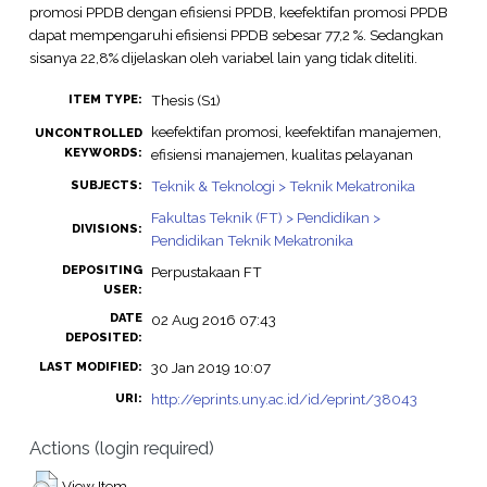
promosi PPDB dengan efisiensi PPDB, keefektifan promosi PPDB
dapat mempengaruhi efisiensi PPDB sebesar 77,2 %. Sedangkan
sisanya 22,8% dijelaskan oleh variabel lain yang tidak diteliti.
Thesis (S1)
ITEM TYPE:
keefektifan promosi, keefektifan manajemen,
UNCONTROLLED
KEYWORDS:
efisiensi manajemen, kualitas pelayanan
Teknik & Teknologi > Teknik Mekatronika
SUBJECTS:
Fakultas Teknik (FT) > Pendidikan >
DIVISIONS:
Pendidikan Teknik Mekatronika
DEPOSITING
Perpustakaan FT
USER:
DATE
02 Aug 2016 07:43
DEPOSITED:
30 Jan 2019 10:07
LAST MODIFIED:
http://eprints.uny.ac.id/id/eprint/38043
URI:
Actions (login required)
View Item