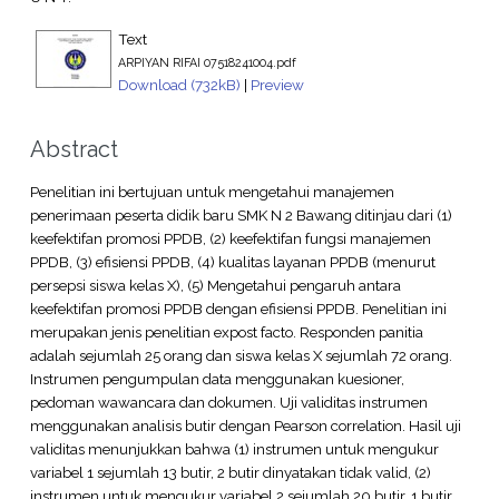
Text
ARPIYAN RIFAI 07518241004.pdf
Download (732kB)
|
Preview
Abstract
Penelitian ini bertujuan untuk mengetahui manajemen
penerimaan peserta didik baru SMK N 2 Bawang ditinjau dari (1)
keefektifan promosi PPDB, (2) keefektifan fungsi manajemen
PPDB, (3) efisiensi PPDB, (4) kualitas layanan PPDB (menurut
persepsi siswa kelas X), (5) Mengetahui pengaruh antara
keefektifan promosi PPDB dengan efisiensi PPDB. Penelitian ini
merupakan jenis penelitian expost facto. Responden panitia
adalah sejumlah 25 orang dan siswa kelas X sejumlah 72 orang.
Instrumen pengumpulan data menggunakan kuesioner,
pedoman wawancara dan dokumen. Uji validitas instrumen
menggunakan analisis butir dengan Pearson correlation. Hasil uji
validitas menunjukkan bahwa (1) instrumen untuk mengukur
variabel 1 sejumlah 13 butir, 2 butir dinyatakan tidak valid, (2)
instrumen untuk mengukur variabel 2 sejumlah 20 butir, 1 butir