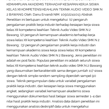
KEMAMPUAN AKADEMIS TERHADAP KESIAPAN KERJA SISWA
KELAS XII KOMPETENSI KEAHLIAN TEKNIK AUDIO VIDEO SMK N
2 BAWANG Oleh: Danu Ervandi NIM. 10502241013 Abstrak
Penelitian ini bertujuan untuk mengetahui: (1) pengaruh
pengalaman praktik kerja industri terhadap kesiapan kerja siswa
kelas XII kompetensi keahlian Teknik Audio Video SMK N 2
Bawang; (2) pengaruh kemampuan akademis terhadap kerja
siswa kelas XII kompetensi keahlian Teknik Audio Video SMK N 2
Bawang ; (3) pengaruh pengalaman praktik kerja industri dan
kemampuan akademis siswa kerja siswa kelas XII kompetensi
keahlian Teknik Audio Video SMK N 2 Bawang. Jenis penelitian ini
adalah ex post facto. Populasi penelitian ini adalah seluruh siswa
kelas XII Kompetensi keahlian teknik audio video SMK N 2 Bawang
yang diasumsikan berkarakteristik sama dengan jumlah 117 siswa
dengan teknik simple random sampling diperoleh sampel 90
siswa. Teknik pengumpulan data untuk variabel pengalaman
praktik kerja industri, dan kesiapan kerja siswa menggunakan
angket, sedangkan variabel kemampuan akademis siswa
menggunakan dokumentasi hasil belajar siswa semester 1-4 dan
nilai hasil praktik kerja industri. Analisis data dalam penelitian ini
menggunakan analisis deskriptif data untuk mengetahui