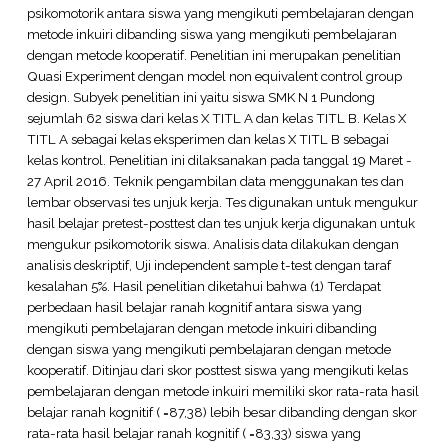
psikomotorik antara siswa yang mengikuti pembelajaran dengan
metode inkuiri dibanding siswa yang mengikuti pembelajaran
dengan metode kooperatif. Penelitian ini merupakan penelitian
Quasi Experiment dengan model non equivalent control group
design. Subyek penelitian ini yaitu siswa SMK N 1 Pundong
sejumlah 62 siswa dari kelas X TITL A dan kelas TITL B. Kelas X
TITL A sebagai kelas eksperimen dan kelas X TITL B sebagai
kelas kontrol. Penelitian ini dilaksanakan pada tanggal 19 Maret -
27 April 2016. Teknik pengambilan data menggunakan tes dan
lembar observasi tes unjuk kerja. Tes digunakan untuk mengukur
hasil belajar pretest-posttest dan tes unjuk kerja digunakan untuk
mengukur psikomotorik siswa. Analisis data dilakukan dengan
analisis deskriptif, Uji independent sample t-test dengan taraf
kesalahan 5%. Hasil penelitian diketahui bahwa (1) Terdapat
perbedaan hasil belajar ranah kognitif antara siswa yang
mengikuti pembelajaran dengan metode inkuiri dibanding
dengan siswa yang mengikuti pembelajaran dengan metode
kooperatif. Ditinjau dari skor posttest siswa yang mengikuti kelas
pembelajaran dengan metode inkuiri memiliki skor rata-rata hasil
belajar ranah kognitif ( =87,38) lebih besar dibanding dengan skor
rata-rata hasil belajar ranah kognitif ( =83,33) siswa yang