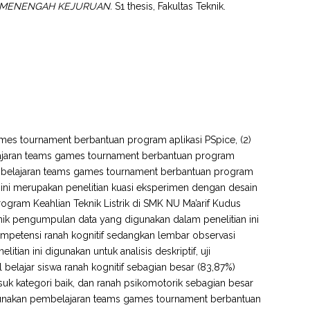
H MENENGAH KEJURUAN.
S1 thesis, Fakultas Teknik.
ames tournament berbantuan program aplikasi PSpice, (2)
elajaran teams games tournament berbantuan program
pembelajaran teams games tournament berbantuan program
n ini merupakan penelitian kuasi eksperimen dengan desain
rogram Keahlian Teknik Listrik di SMK NU Ma’arif Kudus
knik pengumpulan data yang digunakan dalam penelitian ini
ompetensi ranah kognitif sedangkan lembar observasi
tian ini digunakan untuk analisis deskriptif, uji
 belajar siswa ranah kognitif sebagian besar (83,87%)
suk kategori baik, dan ranah psikomotorik sebagian besar
nggunakan pembelajaran teams games tournament berbantuan