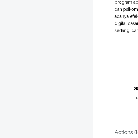
program apl
dan psikomo
adanya efe
digital das
sedang; dan 
DE
Actions (