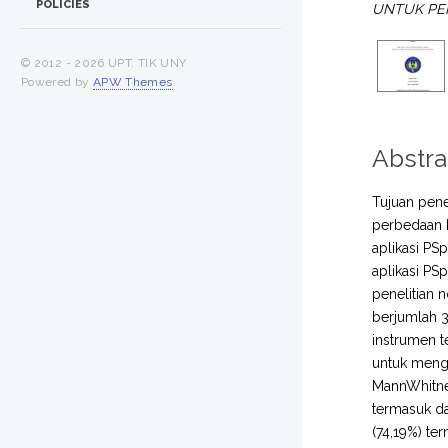
POLICIES
UNTUK PEN
© 2012 -
2026 UPT. TIK UNY
Powered by
APW Themes
.
Abstra
Tujuan pene
perbedaan 
aplikasi PS
aplikasi PS
penelitian 
berjumlah 3
instrumen t
untuk mengu
MannWhitney
termasuk da
(74,19%) te