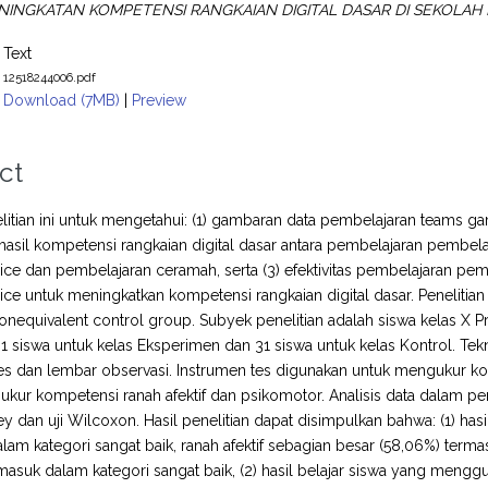
INGKATAN KOMPETENSI RANGKAIAN DIGITAL DASAR DI SEKOLA
Text
12518244006.pdf
Download (7MB)
|
Preview
ct
litian ini untuk mengetahui: (1) gambaran data pembelajaran teams g
hasil kompetensi rangkaian digital dasar antara pembelajaran pemb
pice dan pembelajaran ceramah, serta (3) efektivitas pembelajaran 
pice untuk meningkatkan kompetensi rangkaian digital dasar. Penelitia
nonequivalent control group. Subyek penelitian adalah siswa kelas X P
1 siswa untuk kelas Eksperimen dan 31 siswa untuk kelas Kontrol. Te
es dan lembar observasi. Instrumen tes digunakan untuk mengukur k
kur kompetensi ranah afektif dan psikomotor. Analisis data dalam peneli
 dan uji Wilcoxon. Hasil penelitian dapat disimpulkan bahwa: (1) hasil
lam kategori sangat baik, ranah afektif sebagian besar (58,06%) terma
rmasuk dalam kategori sangat baik, (2) hasil belajar siswa yang me