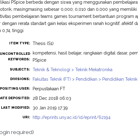
ikasi PSpice berbeda dengan siswa yang menggunakan pembelajaran ce
torik, masingmasing sebesar 0,000; 0,010 dan 0,000 yang memiliki nilai
ktivitas pembelajaran teams games tournament berbantuan program ap
ar dengan rerata standart gain kelas eksperimen ranah kognitif, afektif
0,74, tinggi.
Thesis (S1)
ITEM TYPE:
kompetensi, hasil belajar, rangkaian digital dasar, 
UNCONTROLLED
KEYWORDS:
PSpice
Teknik & Teknologi > Teknik Mekatronika
SUBJECTS:
Fakultas Teknik (FT) > Pendidikan > Pendidikan Tekni
DIVISIONS:
Perpustakaan FT
POSITING USER:
28 Dec 2018 06:03
DATE DEPOSITED:
30 Jan 2019 17:39
LAST MODIFIED:
http://eprints.uny.ac.id/id/eprint/62194
URI:
login required)