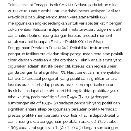
Teknik Instalai Tenaga Listrik SMK N 1 Sedayu pada tahun diklat
2012/2012. Data diambil untuk variabel bebas Kesiapan Fasilitas
Praktik (X1) dan Sikap Penggunaan Peralatan Praktik (X2)
menggunakan angket sedangkan untuk variabel terikat Y dengan
dokumentasi. Validasi ini diperoleh melalui expert judgement ahli
dan analisis butir dihitung dengan korelasi product moment
untuk variabel Kesiapan Fasilitas Praktik (X1) dan Sikap
Penggunaan Peralatan Praktik (X2). Reliabilitas instrument
pengaruh fasilitas praktik dan sikap penggunaan peralatan praktik
dicari dengan koefisien Alpha cronbach. Teknik analisis data yang
digunakan adalah statistik deskriptif, korelasi dan regresi linear
ganda dengan taraf signifikan 5%. Hasil penelitian ini menyatakan
bahwa: (1) terdapat pengaruh yang positif dan signifikan antara
fasilitas praktik terhadap prestasi praktik memperbaiki motor
listrik hal ini dapat diketahui dari t hitung fasilitas praktik=2,514 > t
tabel = 1,665 pada taraf signifikan  =5% ( = 0,05) dengan
sumbangan efektif 10,9%. (2) terdapat pengaruh yang positif dan
signifikan antara sikap penggunaan peralatan praktik terhadap
prestasi praktik memperbaiki motor listrik hal ini dapat diketahui
dari t hitung sikap penggunaan peralatan praktik=2,131 > t tabel =
1,665 pada taraf signifikan  =5% ( = 0,05) dengan sumbangan