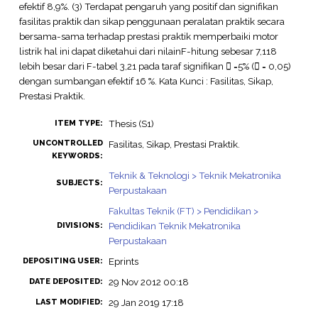
efektif 8,9%. (3) Terdapat pengaruh yang positif dan signifikan
fasilitas praktik dan sikap penggunaan peralatan praktik secara
bersama-sama terhadap prestasi praktik memperbaiki motor
listrik hal ini dapat diketahui dari nilainF-hitung sebesar 7,118
lebih besar dari F-tabel 3,21 pada taraf signifikan  =5% ( = 0,05)
dengan sumbangan efektif 16 %. Kata Kunci : Fasilitas, Sikap,
Prestasi Praktik.
Thesis (S1)
ITEM TYPE:
UNCONTROLLED
Fasilitas, Sikap, Prestasi Praktik.
KEYWORDS:
Teknik & Teknologi > Teknik Mekatronika
SUBJECTS:
Perpustakaan
Fakultas Teknik (FT) > Pendidikan >
Pendidikan Teknik Mekatronika
DIVISIONS:
Perpustakaan
Eprints
DEPOSITING USER:
29 Nov 2012 00:18
DATE DEPOSITED:
29 Jan 2019 17:18
LAST MODIFIED: