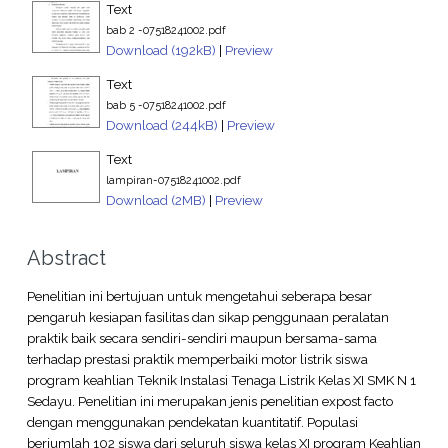
Text
bab 2 -07518241002.pdf
Download (192kB)
|
Preview
Text
bab 5 -07518241002.pdf
Download (244kB)
|
Preview
Text
lampiran-07518241002.pdf
Download (2MB)
|
Preview
Abstract
Penelitian ini bertujuan untuk mengetahui seberapa besar
pengaruh kesiapan fasilitas dan sikap penggunaan peralatan
praktik baik secara sendiri-sendiri maupun bersama-sama
terhadap prestasi praktik memperbaiki motor listrik siswa
program keahlian Teknik Instalasi Tenaga Listrik Kelas XI SMK N 1
Sedayu. Penelitian ini merupakan jenis penelitian expost facto
dengan menggunakan pendekatan kuantitatif. Populasi
berjumlah 102 siswa dari seluruh siswa kelas XI program Keahlian