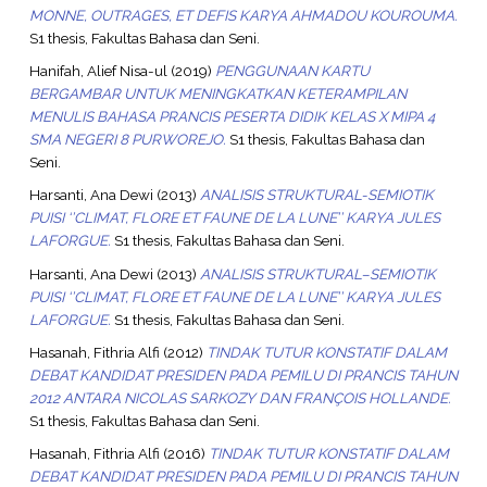
MONNE, OUTRAGES, ET DEFIS KARYA AHMADOU KOUROUMA.
S1 thesis, Fakultas Bahasa dan Seni.
Hanifah, Alief Nisa-ul
(2019)
PENGGUNAAN KARTU
BERGAMBAR UNTUK MENINGKATKAN KETERAMPILAN
MENULIS BAHASA PRANCIS PESERTA DIDIK KELAS X MIPA 4
SMA NEGERI 8 PURWOREJO.
S1 thesis, Fakultas Bahasa dan
Seni.
Harsanti, Ana Dewi
(2013)
ANALISIS STRUKTURAL-SEMIOTIK
PUISI ‘’CLIMAT, FLORE ET FAUNE DE LA LUNE’’ KARYA JULES
LAFORGUE.
S1 thesis, Fakultas Bahasa dan Seni.
Harsanti, Ana Dewi
(2013)
ANALISIS STRUKTURAL–SEMIOTIK
PUISI ‘’CLIMAT, FLORE ET FAUNE DE LA LUNE’’ KARYA JULES
LAFORGUE.
S1 thesis, Fakultas Bahasa dan Seni.
Hasanah, Fithria Alfi
(2012)
TINDAK TUTUR KONSTATIF DALAM
DEBAT KANDIDAT PRESIDEN PADA PEMILU DI PRANCIS TAHUN
2012 ANTARA NICOLAS SARKOZY DAN FRANÇOIS HOLLANDE.
S1 thesis, Fakultas Bahasa dan Seni.
Hasanah, Fithria Alfi
(2016)
TINDAK TUTUR KONSTATIF DALAM
DEBAT KANDIDAT PRESIDEN PADA PEMILU DI PRANCIS TAHUN