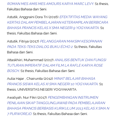
ROMAN MES AMIS MES AMOURS KARYA MARC LEVY.
S1 thesis,
Fakultas Bahasa dan Seni.
Astutik, Anggraini Dora Tri
(2016)
EFEKTIFITAS MEDIA WAYANG
KERTAS DALAM PEMBELAJARAN KETERAMPILAN BERBICARA
BAHASA PRANCIS KELAS X SMA NEGERI 9 YOGYAKARTA.
S1
thesis, Fakultas Bahasa dan Seni.
Astutik, Fitriya
(2017)
PELANGGARAN MAKSIM KESOPANAN
PADA TEKS-TEKS DIALOG BUKU ÉCHO 2.
S1 thesis, Fakultas
Bahasa dan Seni.
Attaskhiiri, Muhammad
(2017)
ANALISIS BENTUK DAN FUNGSI
TUTURAN IMPERATIF DALAM FILM LA RAFLE KARYA ROSE
BOSCH.
S1 thesis, Fakultas Bahasa dan Seni.
Aulia Hajar , Chairunita
(2012)
MINAT BELAJAR BAHASA
PRANCIS SISWA KELAS XI SMA NEGERI 10 YOGYAKARTA.
S1
thesis, UNIVERSITAS NEGERI YOGYAKARTA.
Awaliyah, Nur Fikri
(2017)
PENGEMBANGAN INSTRUMEN
PENILAIAN SIKAP TANGGUNGJAWAB PADA PEMBELAJARAN
BAHASA PRANCIS BERBASIS KURIKULUM 2013 KELAS X SMA N
7 PURWOREJO.
S1 thesis, Fakultas Bahasa dan Seni.