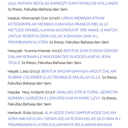
2012 ANTARA NICOLAS SARKOZY DAN FRANÇOIS HOLLANDE.
S1 thesis, Fakultas Bahasa dan Seni.
Hastuti, Khomariah Dwi
(2016)
UPAYA MENINGKATKAN
KETERAMPILAN MEMBACA BAHASA PRANCIS MELALUI
METODE PEMBELAJARAN KOOPERATIF TIPE MAKE-A MATCH
UNTUK PESERTA DIDIK KELAS XI BAHASA SMA N 1
PRAMBANAN KLATEN.
S1 thesis, Fakultas Bahasa dan Seni.
Hasyyati, Yusrina Imaniar
(2017)
BENTUK DAN FUNGSI DEIKSIS
DALAM ROMAN LE MAGASIN DES SUICIDES KARYA JEAN
TEULÉ.
S1 thesis, Fakultas Bahasa dan Seni.
Hayati, Laila
(2013)
BENTUK RAGAM BAHASA ARGOT DALAM
RUBRIK COURRIER ELECTRONIQUE MAJALAH ELLE.
S1 thesis,
Fakultas Bahasa dan Seni.
Haydar, Yesy Ardianti
(2017)
ANALISIS STRUKTURAL-SEMIOTIK
ROMAN L’HORIZON À L’ENVERS KARYA MARC LEVY.
S1 thesis,
Fakultas Bahasa dan Seni.
Hertanti, Rizki
(2014)
ALIH KODE DAN CAMPUR KODE DALAM
KOMUNIKASI GURU-SISWA KELAS XI DAN KELAS XII DI SMA N 1
PRAMBANAN KLATEN DALAM MATA PELAJARAN BAHASA