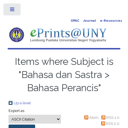
Toggle
OPAC
Journal
e-Resources
Items where Subject is
"Bahasa dan Sastra >
Bahasa Perancis"
Up a level
Export as
Atom
RSS 1.0
RSS 2.0