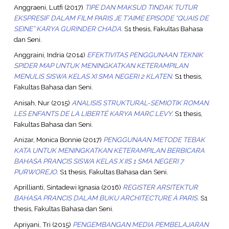
Anggraeni, Lutfi
(2017)
TIPE DAN MAKSUD TINDAK TUTUR
EKSPRESIF DALAM FILM PARIS JE T’AIME EPISODE “QUAIS DE
SEINE” KARYA GURINDER CHADA.
S1 thesis, Fakultas Bahasa
dan Seni.
Anggraini, Indria
(2014)
EFEKTIVITAS PENGGUNAAN TEKNIK
SPIDER MAP UNTUK MENINGKATKAN KETERAMPILAN
MENULIS SISWA KELAS XI SMA NEGERI 2 KLATEN.
S1 thesis,
Fakultas Bahasa dan Seni.
Anisah, Nur
(2015)
ANALISIS STRUKTURAL-SEMIOTIK ROMAN
LES ENFANTS DE LA LIBERTÉ KARYA MARC LEVY.
S1 thesis,
Fakultas Bahasa dan Seni.
Anizar, Monica Bonnie
(2017)
PENGGUNAAN METODE TEBAK
KATA UNTUK MENINGKATKAN KETERAMPILAN BERBICARA
BAHASA PRANCIS SISWA KELAS X IIS 1 SMA NEGERI 7
PURWOREJO.
S1 thesis, Fakultas Bahasa dan Seni.
Aprillianti, Sintadewi Ignasia
(2016)
REGISTER ARSITEKTUR
BAHASA PRANCIS DALAM BUKU ARCHITECTURE À PARIS.
S1
thesis, Fakultas Bahasa dan Seni.
Apriyani, Tri
(2015)
PENGEMBANGAN MEDIA PEMBELAJARAN