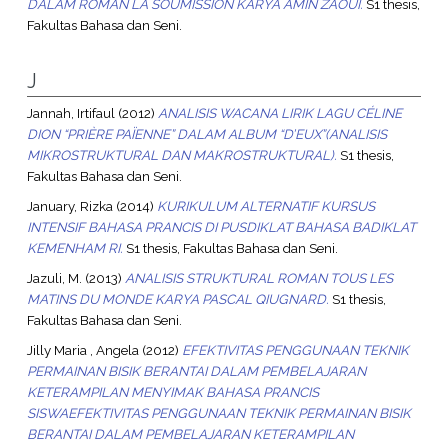
DALAM ROMAN LA SOUMISSION KARYA AMIN ZAOUI.
S1 thesis,
Fakultas Bahasa dan Seni.
J
Jannah, Irtifaul
(2012)
ANALISIS WACANA LIRIK LAGU CÉLINE
DION “PRIÈRE PAÏENNE” DALAM ALBUM “D’EUX”(ANALISIS
MIKROSTRUKTURAL DAN MAKROSTRUKTURAL).
S1 thesis,
Fakultas Bahasa dan Seni.
January, Rizka
(2014)
KURIKULUM ALTERNATIF KURSUS
INTENSIF BAHASA PRANCIS DI PUSDIKLAT BAHASA BADIKLAT
KEMENHAM RI.
S1 thesis, Fakultas Bahasa dan Seni.
Jazuli, M.
(2013)
ANALISIS STRUKTURAL ROMAN TOUS LES
MATINS DU MONDE KARYA PASCAL QIUGNARD.
S1 thesis,
Fakultas Bahasa dan Seni.
Jilly Maria , Angela
(2012)
EFEKTIVITAS PENGGUNAAN TEKNIK
PERMAINAN BISIK BERANTAI DALAM PEMBELAJARAN
KETERAMPILAN MENYIMAK BAHASA PRANCIS
SISWAEFEKTIVITAS PENGGUNAAN TEKNIK PERMAINAN BISIK
BERANTAI DALAM PEMBELAJARAN KETERAMPILAN