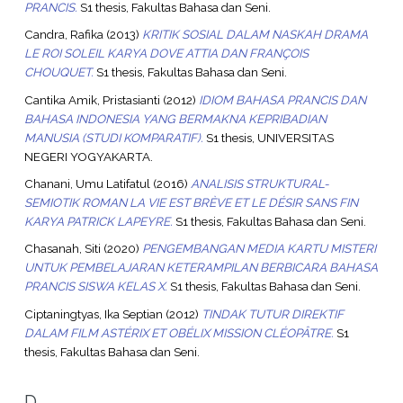
PRANCIS.
S1 thesis, Fakultas Bahasa dan Seni.
Candra, Rafika
(2013)
KRITIK SOSIAL DALAM NASKAH DRAMA
LE ROI SOLEIL KARYA DOVE ATTIA DAN FRANÇOIS
CHOUQUET.
S1 thesis, Fakultas Bahasa dan Seni.
Cantika Amik, Pristasianti
(2012)
IDIOM BAHASA PRANCIS DAN
BAHASA INDONESIA YANG BERMAKNA KEPRIBADIAN
MANUSIA (STUDI KOMPARATIF).
S1 thesis, UNIVERSITAS
NEGERI YOGYAKARTA.
Chanani, Umu Latifatul
(2016)
ANALISIS STRUKTURAL-
SEMIOTIK ROMAN LA VIE EST BRÈVE ET LE DÉSIR SANS FIN
KARYA PATRICK LAPEYRE.
S1 thesis, Fakultas Bahasa dan Seni.
Chasanah, Siti
(2020)
PENGEMBANGAN MEDIA KARTU MISTERI
UNTUK PEMBELAJARAN KETERAMPILAN BERBICARA BAHASA
PRANCIS SISWA KELAS X.
S1 thesis, Fakultas Bahasa dan Seni.
Ciptaningtyas, Ika Septian
(2012)
TINDAK TUTUR DIREKTIF
DALAM FILM ASTÉRIX ET OBÉLIX MISSION CLÉOPÂTRE.
S1
thesis, Fakultas Bahasa dan Seni.
D