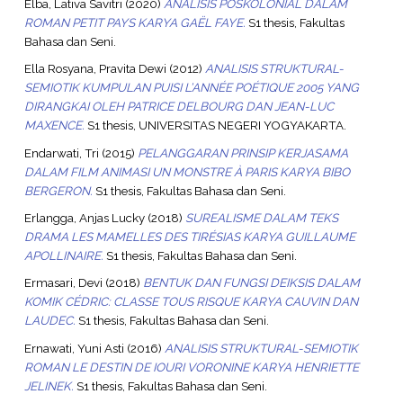
Elba, Lativa Savitri
(2020)
ANALISIS POSKOLONIAL DALAM
ROMAN PETIT PAYS KARYA GAËL FAYE.
S1 thesis, Fakultas
Bahasa dan Seni.
Ella Rosyana, Pravita Dewi
(2012)
ANALISIS STRUKTURAL-
SEMIOTIK KUMPULAN PUISI L’ANNÉE POÉTIQUE 2005 YANG
DIRANGKAI OLEH PATRICE DELBOURG DAN JEAN-LUC
MAXENCE.
S1 thesis, UNIVERSITAS NEGERI YOGYAKARTA.
Endarwati, Tri
(2015)
PELANGGARAN PRINSIP KERJASAMA
DALAM FILM ANIMASI UN MONSTRE À PARIS KARYA BIBO
BERGERON.
S1 thesis, Fakultas Bahasa dan Seni.
Erlangga, Anjas Lucky
(2018)
SUREALISME DALAM TEKS
DRAMA LES MAMELLES DES TIRÉSIAS KARYA GUILLAUME
APOLLINAIRE.
S1 thesis, Fakultas Bahasa dan Seni.
Ermasari, Devi
(2018)
BENTUK DAN FUNGSI DEIKSIS DALAM
KOMIK CÉDRIC: CLASSE TOUS RISQUE KARYA CAUVIN DAN
LAUDEC.
S1 thesis, Fakultas Bahasa dan Seni.
Ernawati, Yuni Asti
(2016)
ANALISIS STRUKTURAL-SEMIOTIK
ROMAN LE DESTIN DE IOURI VORONINE KARYA HENRIETTE
JELINEK.
S1 thesis, Fakultas Bahasa dan Seni.