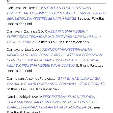
Dah, Jeni Perli
(2014)
BENTUK DAN FUNGSI TUTURAN
DIREKTIF DALAM KOMIK LES AVENTURES DE TINTIN ET MILOU
SERI L’ÉTOILE MYSTÉRIEUSE KARYA HERGÉ.
S1 thesis, Fakultas
Bahasa dan Seni.
Damayani, Zachnas
(2015)
KESIAPAN SMA NEGERI 7
PURWOREJO TERHADAP IMPLEMENTASI KURIKULUM 2013
BAHASA PRANCIS.
S1 thesis, Fakultas Bahasa dan Seni.
Damayanti, Lisa
(2019)
PENINGKATAN KETERAMPILAN
MEMBACA BAHASA PRANCIS MELALUI TEKNIK PERMAINAN
SENTENCE STOCK EXCHANGE (SSE) PADA PESERTA DIDIK
KELAS XI IPS 1 SMA NEGERI 8 PURWOREJO.
S1 thesis, Fakultas
Bahasa dan Seni.
Darmawan, Antonius Fery
(2017)
GAYA BAHASA LIRIK LAGU
DALAM ALBUM BLONDE KARYA PENYANYI CŒUR DE PIRATE.
S1 thesis, Fakultas Bahasa dan Seni.
Darojat, Zakiyah
(2016)
PERGESERAN KELAS KATA PADA
TERJEMAHAN KUMPULAN DONGENG NEUF CONTES DE
CHARLES PERRAULT DALAM BAHASA INDONESIA.
S1 thesis,
Fakultas Bahasa dan Seni.