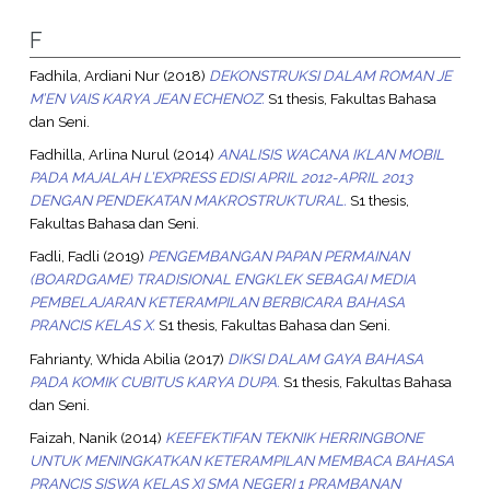
F
Fadhila, Ardiani Nur
(2018)
DEKONSTRUKSI DALAM ROMAN JE
M’EN VAIS KARYA JEAN ECHENOZ.
S1 thesis, Fakultas Bahasa
dan Seni.
Fadhilla, Arlina Nurul
(2014)
ANALISIS WACANA IKLAN MOBIL
PADA MAJALAH L’EXPRESS EDISI APRIL 2012-APRIL 2013
DENGAN PENDEKATAN MAKROSTRUKTURAL.
S1 thesis,
Fakultas Bahasa dan Seni.
Fadli, Fadli
(2019)
PENGEMBANGAN PAPAN PERMAINAN
(BOARDGAME) TRADISIONAL ENGKLEK SEBAGAI MEDIA
PEMBELAJARAN KETERAMPILAN BERBICARA BAHASA
PRANCIS KELAS X.
S1 thesis, Fakultas Bahasa dan Seni.
Fahrianty, Whida Abilia
(2017)
DIKSI DALAM GAYA BAHASA
PADA KOMIK CUBITUS KARYA DUPA.
S1 thesis, Fakultas Bahasa
dan Seni.
Faizah, Nanik
(2014)
KEEFEKTIFAN TEKNIK HERRINGBONE
UNTUK MENINGKATKAN KETERAMPILAN MEMBACA BAHASA
PRANCIS SISWA KELAS XI SMA NEGERI 1 PRAMBANAN