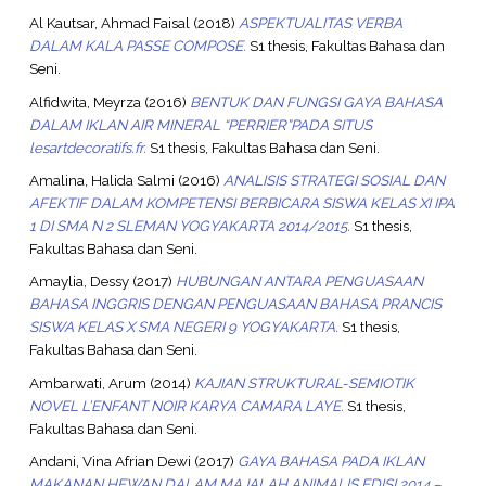
Al Kautsar, Ahmad Faisal
(2018)
ASPEKTUALITAS VERBA
DALAM KALA PASSE COMPOSE.
S1 thesis, Fakultas Bahasa dan
Seni.
Alfidwita, Meyrza
(2016)
BENTUK DAN FUNGSI GAYA BAHASA
DALAM IKLAN AIR MINERAL “PERRIER”PADA SITUS
lesartdecoratifs.fr.
S1 thesis, Fakultas Bahasa dan Seni.
Amalina, Halida Salmi
(2016)
ANALISIS STRATEGI SOSIAL DAN
AFEKTIF DALAM KOMPETENSI BERBICARA SISWA KELAS XI IPA
1 DI SMA N 2 SLEMAN YOGYAKARTA 2014/2015.
S1 thesis,
Fakultas Bahasa dan Seni.
Amaylia, Dessy
(2017)
HUBUNGAN ANTARA PENGUASAAN
BAHASA INGGRIS DENGAN PENGUASAAN BAHASA PRANCIS
SISWA KELAS X SMA NEGERI 9 YOGYAKARTA.
S1 thesis,
Fakultas Bahasa dan Seni.
Ambarwati, Arum
(2014)
KAJIAN STRUKTURAL-SEMIOTIK
NOVEL L’ENFANT NOIR KARYA CAMARA LAYE.
S1 thesis,
Fakultas Bahasa dan Seni.
Andani, Vina Afrian Dewi
(2017)
GAYA BAHASA PADA IKLAN
MAKANAN HEWAN DALAM MAJALAH ANIMALIS EDISI 2014 –