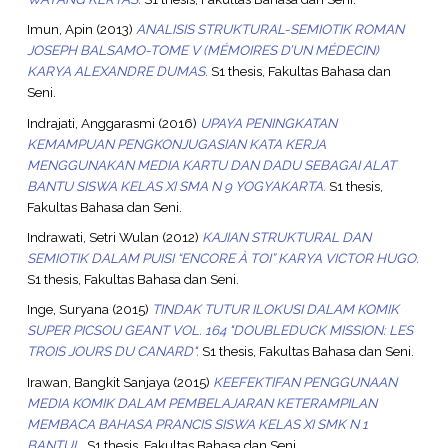
Imun, Apin
(2013)
ANALISIS STRUKTURAL-SEMIOTIK ROMAN
JOSEPH BALSAMO-TOME V (MÉMOIRES D’UN MÉDECIN)
KARYA ALEXANDRE DUMAS.
S1 thesis, Fakultas Bahasa dan
Seni.
Indrajati, Anggarasmi
(2016)
UPAYA PENINGKATAN
KEMAMPUAN PENGKONJUGASIAN KATA KERJA
MENGGUNAKAN MEDIA KARTU DAN DADU SEBAGAI ALAT
BANTU SISWA KELAS XI SMA N 9 YOGYAKARTA.
S1 thesis,
Fakultas Bahasa dan Seni.
Indrawati, Setri Wulan
(2012)
KAJIAN STRUKTURAL DAN
SEMIOTIK DALAM PUISI “ENCORE À TOI” KARYA VICTOR HUGO.
S1 thesis, Fakultas Bahasa dan Seni.
Inge, Suryana
(2015)
TINDAK TUTUR ILOKUSI DALAM KOMIK
SUPER PICSOU GEANT VOL. 164 "DOUBLEDUCK MISSION: LES
TROIS JOURS DU CANARD".
S1 thesis, Fakultas Bahasa dan Seni.
Irawan, Bangkit Sanjaya
(2015)
KEEFEKTIFAN PENGGUNAAN
MEDIA KOMIK DALAM PEMBELAJARAN KETERAMPILAN
MEMBACA BAHASA PRANCIS SISWA KELAS XI SMK N 1
BANTUL.
S1 thesis, Fakultas Bahasa dan Seni.