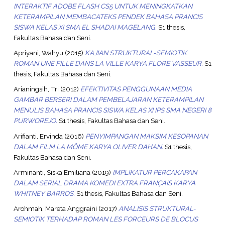
INTERAKTIF ADOBE FLASH CS5 UNTUK MENINGKATKAN
KETERAMPILAN MEMBACATEKS PENDEK BAHASA PRANCIS
SISWA KELAS XI SMA EL SHADAI MAGELANG.
S1 thesis,
Fakultas Bahasa dan Seni.
Apriyani, Wahyu
(2015)
KAJIAN STRUKTURAL-SEMIOTIK
ROMAN UNE FILLE DANS LA VILLE KARYA FLORE VASSEUR.
S1
thesis, Fakultas Bahasa dan Seni.
Arianingsih, Tri
(2012)
EFEKTIVITAS PENGGUNAAN MEDIA
GAMBAR BERSERI DALAM PEMBELAJARAN KETERAMPILAN
MENULIS BAHASA PRANCIS SISWA KELAS XI IPS SMA NEGERI 8
PURWOREJO.
S1 thesis, Fakultas Bahasa dan Seni.
Arifianti, Ervinda
(2016)
PENYIMPANGAN MAKSIM KESOPANAN
DALAM FILM LA MÔME KARYA OLIVER DAHAN.
S1 thesis,
Fakultas Bahasa dan Seni.
Arminanti, Siska Emiliana
(2019)
IMPLIKATUR PERCAKAPAN
DALAM SERIAL DRAMA KOMEDI EXTRA FRANÇAIS KARYA
WHITNEY BARROS.
S1 thesis, Fakultas Bahasa dan Seni.
Arohmah, Mareta Anggraini
(2017)
ANALISIS STRUKTURAL-
SEMIOTIK TERHADAP ROMAN LES FORCEURS DE BLOCUS