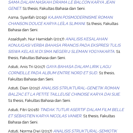
SAMA DALAM NASKAH DRAMA LE BALCON KARYA JEAN
GENET.
S1 thesis, Fakultas Bahasa dan Seni.
Asma, Syarifah
(2019)
KAJIAN POSMODERNISME ROMAN
CHANSON DOUCE KARYA LEÏLA SLIMANI.
S1 thesis, Fakultas
Bahasa dan Seni.
Assa’diyah, Nur Hamidah
(2017)
ANALISIS KESALAHAN
KONJUGASI VERBA BAHASA PRANCIS PADA EKSPRESI TULIS
SISWA KELAS XI DI SMA NEGERI 2 SLEMAN YOGYAKARTA.
S1
thesis, Fakultas Bahasa dan Seni.
Astuti, Anis Tri
(2017)
GAYA BAHASA DALAM LIRIK LAGU
CORNEILLE PADA ALBUM ENTRE NORD ET SUD.
S1 thesis,
Fakultas Bahasa dan Seni.
Astuti, Dian
(2012)
ANALISIS STRUKTURAL-GENETIK ROMAN
BALZAC ET LA PETITE TAILLEUSE CHINOISE KARYA DAI SIJIE.
S1 thesis, Fakultas Bahasa dan Seni.
Astuti, Fitri
(2018)
TINDAK TUTUR ASERTIF DALAM FILM BELLE
ET SÉBASTIEN KARYA NICOLAS VANIER.
S1 thesis, Fakultas
Bahasa dan Seni.
Astuti, Norma Dwi
(2017)
ANALISIS STRUKTURAL-SEMIOTIK