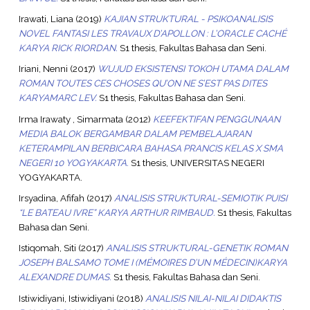
Irawati, Liana
(2019)
KAJIAN STRUKTURAL - PSIKOANALISIS
NOVEL FANTASI LES TRAVAUX D’APOLLON : L’ORACLE CACHÉ
KARYA RICK RIORDAN.
S1 thesis, Fakultas Bahasa dan Seni.
Iriani, Nenni
(2017)
WUJUD EKSISTENSI TOKOH UTAMA DALAM
ROMAN TOUTES CES CHOSES QU’ON NE S’EST PAS DITES
KARYAMARC LEV.
S1 thesis, Fakultas Bahasa dan Seni.
Irma Irawaty , Simarmata
(2012)
KEEFEKTIFAN PENGGUNAAN
MEDIA BALOK BERGAMBAR DALAM PEMBELAJARAN
KETERAMPILAN BERBICARA BAHASA PRANCIS KELAS X SMA
NEGERI 10 YOGYAKARTA.
S1 thesis, UNIVERSITAS NEGERI
YOGYAKARTA.
Irsyadina, Afifah
(2017)
ANALISIS STRUKTURAL-SEMIOTIK PUISI
“LE BATEAU IVRE” KARYA ARTHUR RIMBAUD.
S1 thesis, Fakultas
Bahasa dan Seni.
Istiqomah, Siti
(2017)
ANALISIS STRUKTURAL-GENETIK ROMAN
JOSEPH BALSAMO TOME I (MÉMOIRES D’UN MÉDECIN)KARYA
ALEXANDRE DUMAS.
S1 thesis, Fakultas Bahasa dan Seni.
Istiwidiyani, Istiwidiyani
(2018)
ANALISIS NILAI-NILAI DIDAKTIS