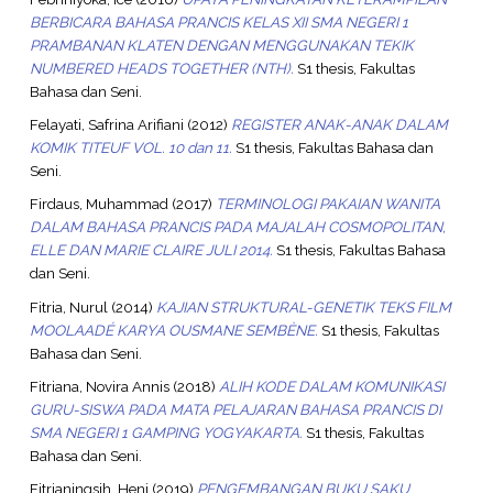
BERBICARA BAHASA PRANCIS KELAS XII SMA NEGERI 1
PRAMBANAN KLATEN DENGAN MENGGUNAKAN TEKIK
NUMBERED HEADS TOGETHER (NTH).
S1 thesis, Fakultas
Bahasa dan Seni.
Felayati, Safrina Arifiani
(2012)
REGISTER ANAK-ANAK DALAM
KOMIK TITEUF VOL. 10 dan 11.
S1 thesis, Fakultas Bahasa dan
Seni.
Firdaus, Muhammad
(2017)
TERMINOLOGI PAKAIAN WANITA
DALAM BAHASA PRANCIS PADA MAJALAH COSMOPOLITAN,
ELLE DAN MARIE CLAIRE JULI 2014.
S1 thesis, Fakultas Bahasa
dan Seni.
Fitria, Nurul
(2014)
KAJIAN STRUKTURAL-GENETIK TEKS FILM
MOOLAADÉ KARYA OUSMANE SEMBÈNE.
S1 thesis, Fakultas
Bahasa dan Seni.
Fitriana, Novira Annis
(2018)
ALIH KODE DALAM KOMUNIKASI
GURU-SISWA PADA MATA PELAJARAN BAHASA PRANCIS DI
SMA NEGERI 1 GAMPING YOGYAKARTA.
S1 thesis, Fakultas
Bahasa dan Seni.
Fitrianingsih, Heni
(2019)
PENGEMBANGAN BUKU SAKU