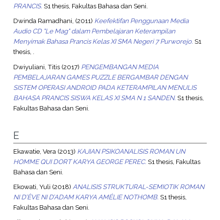
PRANCIS.
S1 thesis, Fakultas Bahasa dan Seni.
Dwinda Ramadhani,
(2011)
Keefektifan Penggunaan Media
Audio CD "Le Mag" dalam Pembelajaran Keterampilan
Menyimak Bahasa Prancis Kelas XI SMA Negeri 7 Purworejo.
S1
thesis, .
Dwiyuliani, Titis
(2017)
PENGEMBANGAN MEDIA
PEMBELAJARAN GAMES PUZZLE BERGAMBAR DENGAN
SISTEM OPERASI ANDROID PADA KETERAMPILAN MENULIS
BAHASA PRANCIS SISWA KELAS XI SMA N 1 SANDEN.
S1 thesis,
Fakultas Bahasa dan Seni.
E
Ekawatie, Vera
(2013)
KAJIAN PSIKOANALISIS ROMAN UN
HOMME QUI DORT KARYA GEORGE PEREC.
S1 thesis, Fakultas
Bahasa dan Seni.
Ekowati, Yuli
(2018)
ANALISIS STRUKTURAL-SEMIOTIK ROMAN
NI D’ÈVE NI D’ADAM KARYA AMÉLIE NOTHOMB.
S1 thesis,
Fakultas Bahasa dan Seni.