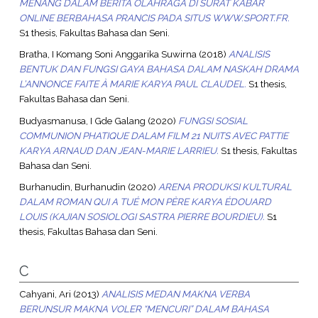
MENANG DALAM BERITA OLAHRAGA DI SURAT KABAR
ONLINE BERBAHASA PRANCIS PADA SITUS WWW.SPORT.FR.
S1 thesis, Fakultas Bahasa dan Seni.
Bratha, I Komang Soni Anggarika Suwirna
(2018)
ANALISIS
BENTUK DAN FUNGSI GAYA BAHASA DALAM NASKAH DRAMA
L’ANNONCE FAITE À MARIE KARYA PAUL CLAUDEL.
S1 thesis,
Fakultas Bahasa dan Seni.
Budyasmanusa, I Gde Galang
(2020)
FUNGSI SOSIAL
COMMUNION PHATIQUE DALAM FILM 21 NUITS AVEC PATTIE
KARYA ARNAUD DAN JEAN-MARIE LARRIEU.
S1 thesis, Fakultas
Bahasa dan Seni.
Burhanudin, Burhanudin
(2020)
ARENA PRODUKSI KULTURAL
DALAM ROMAN QUI A TUÉ MON PÈRE KARYA ÉDOUARD
LOUIS (KAJIAN SOSIOLOGI SASTRA PIERRE BOURDIEU).
S1
thesis, Fakultas Bahasa dan Seni.
C
Cahyani, Ari
(2013)
ANALISIS MEDAN MAKNA VERBA
BERUNSUR MAKNA VOLER “MENCURI” DALAM BAHASA