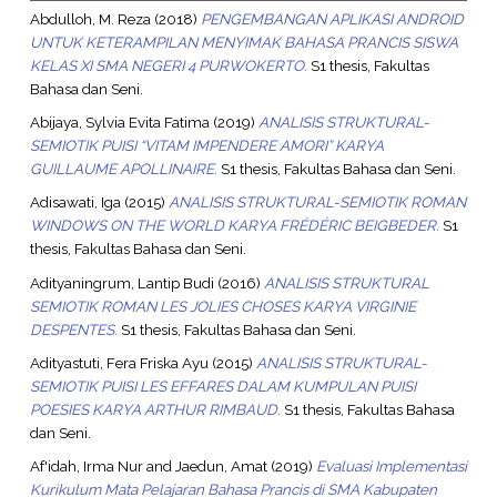
Abdulloh, M. Reza
(2018)
PENGEMBANGAN APLIKASI ANDROID
UNTUK KETERAMPILAN MENYIMAK BAHASA PRANCIS SISWA
KELAS XI SMA NEGERI 4 PURWOKERTO.
S1 thesis, Fakultas
Bahasa dan Seni.
Abijaya, Sylvia Evita Fatima
(2019)
ANALISIS STRUKTURAL-
SEMIOTIK PUISI “VITAM IMPENDERE AMORI” KARYA
GUILLAUME APOLLINAIRE.
S1 thesis, Fakultas Bahasa dan Seni.
Adisawati, Iga
(2015)
ANALISIS STRUKTURAL-SEMIOTIK ROMAN
WINDOWS ON THE WORLD KARYA FRÉDÉRIC BEIGBEDER.
S1
thesis, Fakultas Bahasa dan Seni.
Adityaningrum, Lantip Budi
(2016)
ANALISIS STRUKTURAL
SEMIOTIK ROMAN LES JOLIES CHOSES KARYA VIRGINIE
DESPENTES.
S1 thesis, Fakultas Bahasa dan Seni.
Adityastuti, Fera Friska Ayu
(2015)
ANALISIS STRUKTURAL-
SEMIOTIK PUISI LES EFFARES DALAM KUMPULAN PUISI
POESIES KARYA ARTHUR RIMBAUD.
S1 thesis, Fakultas Bahasa
dan Seni.
Af'idah, Irma Nur
and
Jaedun, Amat
(2019)
Evaluasi Implementasi
Kurikulum Mata Pelajaran Bahasa Prancis di SMA Kabupaten