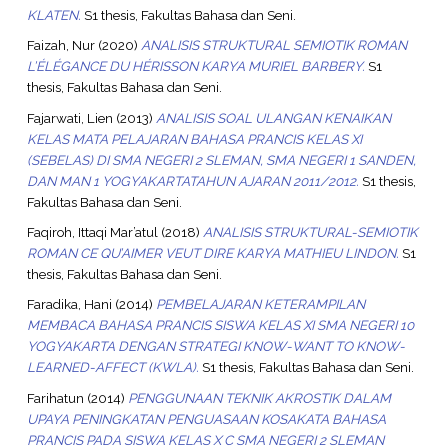
KLATEN.
S1 thesis, Fakultas Bahasa dan Seni.
Faizah, Nur
(2020)
ANALISIS STRUKTURAL SEMIOTIK ROMAN
L’ÉLÉGANCE DU HÉRISSON KARYA MURIEL BARBERY.
S1
thesis, Fakultas Bahasa dan Seni.
Fajarwati, Lien
(2013)
ANALISIS SOAL ULANGAN KENAIKAN
KELAS MATA PELAJARAN BAHASA PRANCIS KELAS XI
(SEBELAS) DI SMA NEGERI 2 SLEMAN, SMA NEGERI 1 SANDEN,
DAN MAN 1 YOGYAKARTATAHUN AJARAN 2011/2012.
S1 thesis,
Fakultas Bahasa dan Seni.
Faqiroh, Ittaqi Mar’atul
(2018)
ANALISIS STRUKTURAL-SEMIOTIK
ROMAN CE QU’AIMER VEUT DIRE KARYA MATHIEU LINDON.
S1
thesis, Fakultas Bahasa dan Seni.
Faradika, Hani
(2014)
PEMBELAJARAN KETERAMPILAN
MEMBACA BAHASA PRANCIS SISWA KELAS XI SMA NEGERI 10
YOGYAKARTA DENGAN STRATEGI KNOW-WANT TO KNOW-
LEARNED-AFFECT (KWLA).
S1 thesis, Fakultas Bahasa dan Seni.
Farihatun
(2014)
PENGGUNAAN TEKNIK AKROSTIK DALAM
UPAYA PENINGKATAN PENGUASAAN KOSAKATA BAHASA
PRANCIS PADA SISWA KELAS X C SMA NEGERI 2 SLEMAN