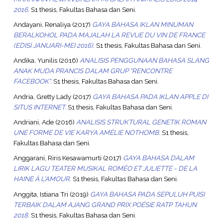
2016.
S1 thesis, Fakultas Bahasa dan Seni.
Andayani, Renaliya
(2017)
GAYA BAHASA IKLAN MINUMAN
BERALKOHOL PADA MAJALAH LA REVUE DU VIN DE FRANCE
(EDISI JANUARI-MEI 2016).
S1 thesis, Fakultas Bahasa dan Seni.
Andika, Yunilis
(2016)
ANALISIS PENGGUNAAN BAHASA SLANG
ANAK MUDA PRANCIS DALAM GRUP "RENCONTRE
FACEBOOK".
S1 thesis, Fakultas Bahasa dan Seni.
Andria, Gretty Lady
(2017)
GAYA BAHASA PADA IKLAN APPLE DI
SITUS INTERNET.
S1 thesis, Fakultas Bahasa dan Seni.
Andriani, Ade
(2016)
ANALISIS STRUKTURAL GENETIK ROMAN
UNE FORME DE VIE KARYA AMÉLIE NOTHOMB.
S1 thesis,
Fakultas Bahasa dan Seni.
Anggarani, Riris Kesawamurti
(2017)
GAYA BAHASA DALAM
LIRIK LAGU TEATER MUSIKAL ROMÉO ET JULIETTE - DE LA
HAINE À L’AMOUR.
S1 thesis, Fakultas Bahasa dan Seni.
Anggita, Istiana Tri
(2019)
GAYA BAHASA PADA SEPULUH PUISI
TERBAIK DALAM AJANG GRAND PRIX POÉSIE RATP TAHUN
2018.
S1 thesis, Fakultas Bahasa dan Seni.