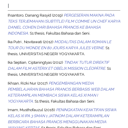
I
Ihsantoro, Danang Rasyid
(2019)
PERGESERAN MAKNA PADA
TEKS TERJEMAHAN (SUBTITLE) FILM COMME UN CHEF KARYA
DANIEL COHEN DARI BAHASA PRANCIS KE BAHASA
INDONESIA.
S1 thesis, Fakultas Bahasa dan Seni.
Ika Putri , Novitawati
(2012)
MODALITAS DALAM ROMAN LE
TOUR DU MONDE EN 80 JOURS KARYA JULES VERNE.
S1
thesis, UNIVERSITAS NEGERI YOGYAKARTA.
Ika Septian, Ciptaningtyas
(2012)
TINDAK TUTUR DIREKTIF
DALAM FILM ASTÉRIX ET OBÉLIX MISSION CLÉOPÂTRE.
S1
thesis, UNIVERSITAS NEGERI YOGYAKARTA.
Ikhsan, Rizki Nur
(2017)
PENGEMBANGAN MEDIA
PEMBELAJARAN BAHASA PRANCIS BERBASIS WEB DALAM
KETERAMPILAN MEMBACA SISWA KELAS XI MAN I
YOGYAKARTA.
S1 thesis, Fakultas Bahasa dan Seni.
Imam, Musthofauzul
(2018)
PENINGKATAN KEAKTIFAN SISWA
KELAS XI IPA 3 SMAN 1 JATINOM DALAM KETERAMPILAN
BERBICARA BAHASA PRANCIS MENGGUNAKAN MEDIA
WAYANG KERTAS.
S1 thesis, Fakultas Bahasa dan Seni.