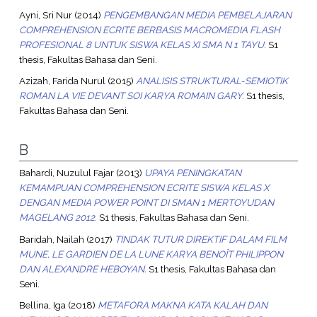
Ayni, Sri Nur
(2014)
PENGEMBANGAN MEDIA PEMBELAJARAN
COMPREHENSION ECRITE BERBASIS MACROMEDIA FLASH
PROFESIONAL 8 UNTUK SISWA KELAS XI SMA N 1 TAYU.
S1
thesis, Fakultas Bahasa dan Seni.
Azizah, Farida Nurul
(2015)
ANALISIS STRUKTURAL-SEMIOTIK
ROMAN LA VIE DEVANT SOI KARYA ROMAIN GARY.
S1 thesis,
Fakultas Bahasa dan Seni.
B
Bahardi, Nuzulul Fajar
(2013)
UPAYA PENINGKATAN
KEMAMPUAN COMPREHENSION ECRITE SISWA KELAS X
DENGAN MEDIA POWER POINT DI SMAN 1 MERTOYUDAN
MAGELANG 2012.
S1 thesis, Fakultas Bahasa dan Seni.
Baridah, Nailah
(2017)
TINDAK TUTUR DIREKTIF DALAM FILM
MUNE, LE GARDIEN DE LA LUNE KARYA BENOÎT PHILIPPON
DAN ALEXANDRE HEBOYAN.
S1 thesis, Fakultas Bahasa dan
Seni.
Bellina, Iga
(2018)
METAFORA MAKNA KATA KALAH DAN