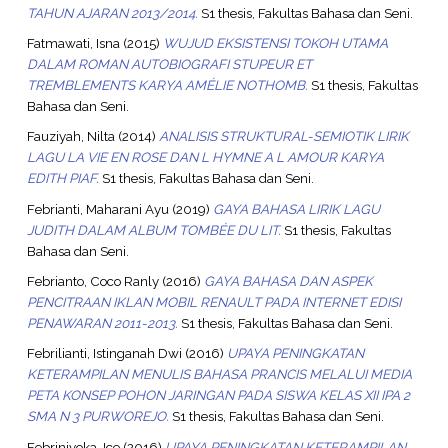
TAHUN AJARAN 2013/2014.
S1 thesis, Fakultas Bahasa dan Seni.
Fatmawati, Isna
(2015)
WUJUD EKSISTENSI TOKOH UTAMA
DALAM ROMAN AUTOBIOGRAFI STUPEUR ET
TREMBLEMENTS KARYA AMÉLIE NOTHOMB.
S1 thesis, Fakultas
Bahasa dan Seni.
Fauziyah, Nilta
(2014)
ANALISIS STRUKTURAL-SEMIOTIK LIRIK
LAGU LA VIE EN ROSE DAN L HYMNE A L AMOUR KARYA
EDITH PIAF.
S1 thesis, Fakultas Bahasa dan Seni.
Febrianti, Maharani Ayu
(2019)
GAYA BAHASA LIRIK LAGU
JUDITH DALAM ALBUM TOMBÉE DU LIT.
S1 thesis, Fakultas
Bahasa dan Seni.
Febrianto, Coco Ranly
(2016)
GAYA BAHASA DAN ASPEK
PENCITRAAN IKLAN MOBIL RENAULT PADA INTERNET EDISI
PENAWARAN 2011-2013.
S1 thesis, Fakultas Bahasa dan Seni.
Febrilianti, Istinganah Dwi
(2016)
UPAYA PENINGKATAN
KETERAMPILAN MENULIS BAHASA PRANCIS MELALUI MEDIA
PETA KONSEP POHON JARINGAN PADA SISWA KELAS XII IPA 2
SMA N 3 PURWOREJO.
S1 thesis, Fakultas Bahasa dan Seni.
Febriniyoka, Ice
(2016)
UPAYA PENINGKATAN KETERAMPILAN