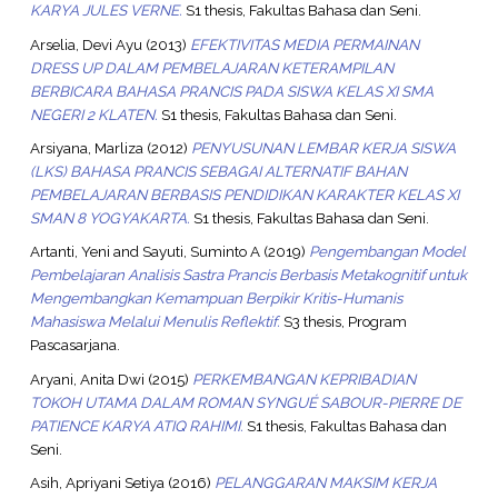
KARYA JULES VERNE.
S1 thesis, Fakultas Bahasa dan Seni.
Arselia, Devi Ayu
(2013)
EFEKTIVITAS MEDIA PERMAINAN
DRESS UP DALAM PEMBELAJARAN KETERAMPILAN
BERBICARA BAHASA PRANCIS PADA SISWA KELAS XI SMA
NEGERI 2 KLATEN.
S1 thesis, Fakultas Bahasa dan Seni.
Arsiyana, Marliza
(2012)
PENYUSUNAN LEMBAR KERJA SISWA
(LKS) BAHASA PRANCIS SEBAGAI ALTERNATIF BAHAN
PEMBELAJARAN BERBASIS PENDIDIKAN KARAKTER KELAS XI
SMAN 8 YOGYAKARTA.
S1 thesis, Fakultas Bahasa dan Seni.
Artanti, Yeni
and
Sayuti, Suminto A
(2019)
Pengembangan Model
Pembelajaran Analisis Sastra Prancis Berbasis Metakognitif untuk
Mengembangkan Kemampuan Berpikir Kritis-Humanis
Mahasiswa Melalui Menulis Reflektif.
S3 thesis, Program
Pascasarjana.
Aryani, Anita Dwi
(2015)
PERKEMBANGAN KEPRIBADIAN
TOKOH UTAMA DALAM ROMAN SYNGUÉ SABOUR-PIERRE DE
PATIENCE KARYA ATIQ RAHIMI.
S1 thesis, Fakultas Bahasa dan
Seni.
Asih, Apriyani Setiya
(2016)
PELANGGARAN MAKSIM KERJA