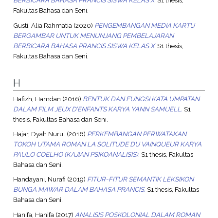
BERBICARA BAHASA PRANCIS SISWA KELAS X.
S1 thesis,
Fakultas Bahasa dan Seni.
Gusti, Alia Rahmatia
(2020)
PENGEMBANGAN MEDIA KARTU
BERGAMBAR UNTUK MENUNJANG PEMBELAJARAN
BERBICARA BAHASA PRANCIS SISWA KELAS X.
S1 thesis,
Fakultas Bahasa dan Seni.
H
Hafizh, Hamdan
(2016)
BENTUK DAN FUNGSI KATA UMPATAN
DALAM FILM JEUX D’ENFANTS KARYA YANN SAMUELL.
S1
thesis, Fakultas Bahasa dan Seni.
Hajar, Dyah Nurul
(2016)
PERKEMBANGAN PERWATAKAN
TOKOH UTAMA ROMAN LA SOLITUDE DU VAINQUEUR KARYA
PAULO COELHO (KAJIAN PSIKOANALISIS).
S1 thesis, Fakultas
Bahasa dan Seni.
Handayani, Nurafi
(2019)
FITUR-FITUR SEMANTIK LEKSIKON
BUNGA MAWAR DALAM BAHASA PRANCIS.
S1 thesis, Fakultas
Bahasa dan Seni.
Hanifa, Hanifa
(2017)
ANALISIS POSKOLONIAL DALAM ROMAN