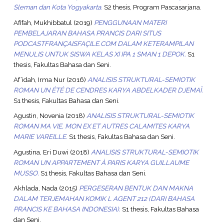
Sleman dan Kota Yogyakarta.
S2 thesis, Program Pascasarjana.
Afifah, Mukhibbatul
(2019)
PENGGUNAAN MATERI
PEMBELAJARAN BAHASA PRANCIS DARI SITUS
PODCASTFRANÇAISFAÇILE.COM DALAM KETERAMPILAN
MENULIS UNTUK SISWA KELAS XI IPA 1 SMAN 1 DEPOK.
S1
thesis, Fakultas Bahasa dan Seni.
Af’idah, Irma Nur
(2016)
ANALISIS STRUKTURAL-SEMIOTIK
ROMAN UN ÉTÉ DE CENDRES KARYA ABDELKADER DJEMAÏ.
S1 thesis, Fakultas Bahasa dan Seni.
Agustin, Novenia
(2018)
ANALISIS STRUKTURAL-SEMIOTIK
ROMAN MA VIE, MON EX ET AUTRES CALAMITES KARYA
MARIE VAREILLE.
S1 thesis, Fakultas Bahasa dan Seni.
Agustina, Eri Duwi
(2018)
ANALISIS STRUKTURAL-SEMIOTIK
ROMAN UN APPARTEMENT À PARIS KARYA GUILLAUME
MUSSO.
S1 thesis, Fakultas Bahasa dan Seni.
Akhlada, Nada
(2015)
PERGESERAN BENTUK DAN MAKNA
DALAM TERJEMAHAN KOMIK L AGENT 212 (DARI BAHASA
PRANCIS KE BAHASA INDONESIA).
S1 thesis, Fakultas Bahasa
dan Seni.