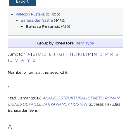
Kategori Pustaka
(64306)
Bahasa dan Sastra
(4938)
Bahasa Perancis
(520)
Group by:
Creators
|
Item Type
Jump to:
'
|
A
|
B
|
C
|
D
|
E
|
F
|
G
|
H
|
I
|
J
|
K
|
L
|
M
|
N
|
O
|
P
|
R
|
S
|
T
|
U
|
V
|
W
|
Y
|
Z
Number of items at this level:
520
.
'
'Izati, Damar
(2015)
ANALISIS STRUKTURAL-GENETIK ROMAN
LIGNES DE FAILLE KARYA NANCY HUSTON.
S1 thesis, Fakultas
Bahasa dan Seni.
A