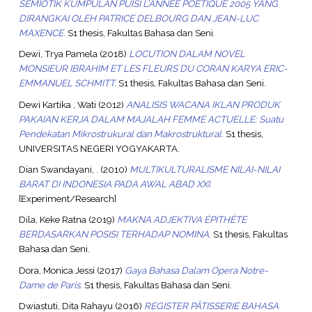
SEMIOTIK KUMPULAN PUISI L’ANNÉE POÉTIQUE 2005 YANG
DIRANGKAI OLEH PATRICE DELBOURG DAN JEAN-LUC
MAXENCE.
S1 thesis, Fakultas Bahasa dan Seni.
Dewi, Trya Pamela
(2018)
LOCUTION DALAM NOVEL
MONSIEUR IBRAHIM ET LES FLEURS DU CORAN KARYA ERIC-
EMMANUEL SCHMITT.
S1 thesis, Fakultas Bahasa dan Seni.
Dewi Kartika , Wati
(2012)
ANALISIS WACANA IKLAN PRODUK
PAKAIAN KERJA DALAM MAJALAH FEMME ACTUELLE: Suatu
Pendekatan Mikrostrukural dan Makrostruktural.
S1 thesis,
UNIVERSITAS NEGERI YOGYAKARTA.
Dian Swandayani, .
(2010)
MULTIKULTURALISME NILAI-NILAI
BARAT DI INDONESIA PADA AWAL ABAD XXI.
[Experiment/Research]
Dila, Keke Ratna
(2019)
MAKNA ADJEKTIVA ÉPITHÈTE
BERDASARKAN POSISI TERHADAP NOMINA.
S1 thesis, Fakultas
Bahasa dan Seni.
Dora, Monica Jessi
(2017)
Gaya Bahasa Dalam Opera Notre-
Dame de Paris.
S1 thesis, Fakultas Bahasa dan Seni.
Dwiastuti, Dita Rahayu
(2016)
REGISTER PÂTISSERIE BAHASA