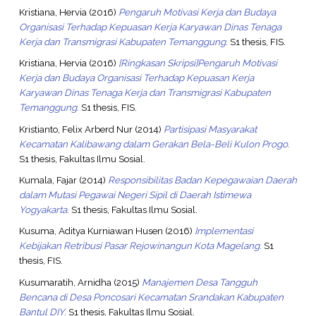
Kristiana, Hervia
(2016)
Pengaruh Motivasi Kerja dan Budaya
Organisasi Terhadap Kepuasan Kerja Karyawan Dinas Tenaga
Kerja dan Transmigrasi Kabupaten Temanggung.
S1 thesis, FIS.
Kristiana, Hervia
(2016)
[Ringkasan Skripsi]Pengaruh Motivasi
Kerja dan Budaya Organisasi Terhadap Kepuasan Kerja
Karyawan Dinas Tenaga Kerja dan Transmigrasi Kabupaten
Temanggung.
S1 thesis, FIS.
Kristianto, Felix Arberd Nur
(2014)
Partisipasi Masyarakat
Kecamatan Kalibawang dalam Gerakan Bela-Beli Kulon Progo.
S1 thesis, Fakultas Ilmu Sosial.
Kumala, Fajar
(2014)
Responsibilitas Badan Kepegawaian Daerah
dalam Mutasi Pegawai Negeri Sipil di Daerah Istimewa
Yogyakarta.
S1 thesis, Fakultas Ilmu Sosial.
Kusuma, Aditya Kurniawan Husen
(2016)
Implementasi
Kebijakan Retribusi Pasar Rejowinangun Kota Magelang.
S1
thesis, FIS.
Kusumaratih, Arnidha
(2015)
Manajemen Desa Tangguh
Bencana di Desa Poncosari Kecamatan Srandakan Kabupaten
Bantul DIY.
S1 thesis, Fakultas Ilmu Sosial.