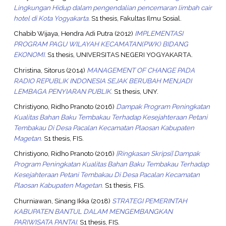
Lingkungan Hidup dalam pengendalian pencemaran limbah cair
hotel di Kota Yogyakarta.
S1 thesis, Fakultas Ilmu Sosial.
Chabib Wijaya, Hendra Adi Putra
(2012)
IMPLEMENTASI
PROGRAM PAGU WILAYAH KECAMATAN(PWK) BIDANG
EKONOMI.
S1 thesis, UNIVERSITAS NEGERI YOGYAKARTA.
Christina, Sitorus
(2014)
MANAGEMENT OF CHANGE PADA
RADIO REPUBLIK INDONESIA SEJAK BERUBAH MENJADI
LEMBAGA PENYIARAN PUBLIK.
S1 thesis, UNY.
Christiyono, Ridho Pranoto
(2016)
Dampak Program Peningkatan
Kualitas Bahan Baku Tembakau Terhadap Kesejahteraan Petani
Tembakau Di Desa Pacalan Kecamatan Plaosan Kabupaten
Magetan.
S1 thesis, FIS.
Christiyono, Ridho Pranoto
(2016)
[Ringkasan Skripsi] Dampak
Program Peningkatan Kualitas Bahan Baku Tembakau Terhadap
Kesejahteraan Petani Tembakau Di Desa Pacalan Kecamatan
Plaosan Kabupaten Magetan.
S1 thesis, FIS.
Churniawan, Sinang Ikka
(2018)
STRATEGI PEMERINTAH
KABUPATEN BANTUL DALAM MENGEMBANGKAN
PARIWISATA PANTAI.
S1 thesis, FIS.