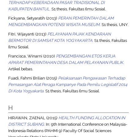
TERHADAP KEBERADAAN PASAR TRADISIONAL DI
KABUPATEN BANTUL.
S1 thesis, Fakultas Ilmu Sosial.
Fickyana, Setyaratih
(2013)
PERAN PEMERINTAH DALAM
MENGEMBANGKAN POTENSI WISATA MUSEUM.
S1 thesis, UNY.
Fitri, Wijayanti
(2013)
PELAYANAN PAJAK KENDARAAN
BERMOTOR DI SAMSAT KOTA YOGYAKARTA.
S1 thesis, Fakultas
Ilmu Sosial.
Francisca, Winarni
(2010)
PENGEMBANGAN ETOS KERJA
APARAT PEMERINTAHAN DESA DALAM PELAYANAN PUBLIK.
Artikel bebas.
Fuadi, Fahmi Brilian
(2015)
Pelaksanaan Pengawasan Terhadap
Pemasangan Alat Peraga Kampanye Pada Pemilu Legislatif 2014
Di Kota Yogyakarta.
S1 thesis, Fakultas Ilmu Sosial.
H
HIRAWAN, ZAENAL
(2015)
HEALTH FUNDING ALLOCATION IN
DISTRICT SUBANG.
In: 9th International Conference on Malaysia-
Indonesia Relations (PAHMI 9) Faculty Of Social Sciences