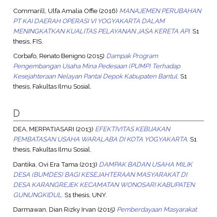
Commarill, Ulfa Amalia Offie
(2016)
MANAJEMEN PERUBAHAN
PT KAI DAERAH OPERASI VI YOGYAKARTA DALAM
MENINGKATKAN KUALITAS PELAYANAN JASA KERETA API.
S1
thesis, FIS.
Corbafo, Renato Benigno
(2015)
Dampak Program
Pengembangan Usaha Mina Pedesaan (PUMP) Terhadap
Kesejahteraan Nelayan Pantai Depok Kabupaten Bantul.
S1
thesis, Fakultas Ilmu Sosial.
D
DEA, MERPATIASARI
(2013)
EFEKTIVITAS KEBIJAKAN
PEMBATASAN USAHA WARALABA DI KOTA YOGYAKARTA.
S1
thesis, Fakultas Ilmu Sosial.
Dantika, Ovi Era Tama
(2013)
DAMPAK BADAN USAHA MILIK
DESA (BUMDES) BAGI KESEJAHTERAAN MASYARAKAT DI
DESA KARANGREJEK KECAMATAN WONOSARI KABUPATEN
GUNUNGKIDUL.
S1 thesis, UNY.
Darmawan, Dian Rizky Irvan
(2015)
Pemberdayaan Masyarakat