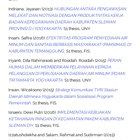
Indriana, Jayasari
(2013)
HUBUNGAN ANTARA PENGAWASAN
MELEKAT DAN MOTIVASI DENGAN PRODUKTIVITAS KERJA
BADAN KEPEGAWAIAN DAERAH KABUPATEN SLEMAN
PROVINSI D.I YOGYAKARTA.
S1 thesis, UNY.
Insani, Safira
(2016)
EFEKTIFITAS PROGRAM PENYEDIAAN AIR
MINUM DAN SANITASI BERBASIS MASYARAKAT (PAMSIMAS) DI
KABUPATEN TEMANGGUNG.
S1 thesis, FIS.
Iriyanti, Dita Rahmawati
and
Rosidah, Rosidah
(2015)
PERAN
HUMAS DALAM MEMBERIKAN PELAYANAN KEPADA
PELANGGAN DI PERUSAHAAN DAERAH AIR MINUM (PDAM)
TIRTAMARTA YOGYAKARTA.
S1 thesis, UNY.
Irwan, Wicaksono
(2015)
Strategi Komunikasi TVRI Stasiun
Daerah Istimewa Yogyakarta dalam Sosialisasi Program
Pemerintah.
S1 thesis, FIS.
Isnaeni, Dewi Putri
(2016)
IMPLEMENTASI KEBIJAKAN
KETAHANAN PANGAN DI KECAMATAN PAKEM KABUPATEN
SLEMAN DIY.
S1 thesis, FIS.
Izzatusholekha
and
Salam, Rahmat
and
Sudirman
(2015)