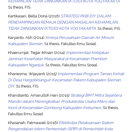
KEHAMILAN TIDAK DIINGINKAN (KTD)DI KOTA YOGYAKARTA.
S1 thesis, FIS.
Kartikasari, Bella Dona
(2016)
STRATEGI PKBI DIY DALAM
PENDAMPINGAN REMAJA DENGAN MASALAH KEHAMILAN
TIDAK DIINGINKAN (KTD)DI KOTA YOGYAKARTA.
S1 thesis, FIS.
Karyanto, Alih
(2014)
Kinerja Perusahaan Daerah Air Minum
Kabupaten Sleman.
S1 thesis, Fakultas Ilmu Sosial.
Khaerurrijal, Tegar Ikhsan
(2014)
Implementasi Kebijakan
Jaminan Kesehatan Masyarakat di Kecamatan Prambon
Kabupaten Nganjuk.
S1 thesis, Fakultas Ilmu Sosial.
Khariesma, Wijayanti
(2015)
Implementasi Program Taman Kehati
Di Desa Hargobinangun Kecamatan Pakem Kabupaten Sleman
DIY.
S1 thesis, FIS.
Kharistianto, Amarulloh Hari
(2015)
Strategi BMT Mitra Sejahtera
Mandiri dalam Meningkatkan Produktivitas Usaha Mikro dan
Kecil di Kecamatan Gombong Kabupaten Kebumen.
S1 thesis,
Fakultas Ilmu Sosial.
Khasanah, Fatmawati
(2016)
Efektivitas Pelaksanaan Sistem
Pengendalian Intern Pemerintah (SPIP) di Pemerintah Kota