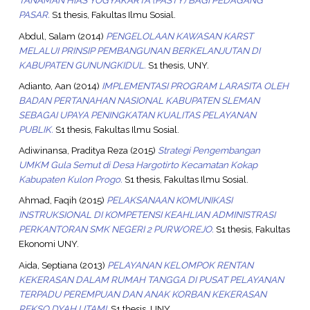
TANAMAN HIAS YOGYAKARTA (PASTY) BAGI PEDAGANG
PASAR.
S1 thesis, Fakultas Ilmu Sosial.
Abdul, Salam
(2014)
PENGELOLAAN KAWASAN KARST
MELALUI PRINSIP PEMBANGUNAN BERKELANJUTAN DI
KABUPATEN GUNUNGKIDUL.
S1 thesis, UNY.
Adianto, Aan
(2014)
IMPLEMENTASI PROGRAM LARASITA OLEH
BADAN PERTANAHAN NASIONAL KABUPATEN SLEMAN
SEBAGAI UPAYA PENINGKATAN KUALITAS PELAYANAN
PUBLIK.
S1 thesis, Fakultas Ilmu Sosial.
Adiwinansa, Praditya Reza
(2015)
Strategi Pengembangan
UMKM Gula Semut di Desa Hargotirto Kecamatan Kokap
Kabupaten Kulon Progo.
S1 thesis, Fakultas Ilmu Sosial.
Ahmad, Faqih
(2015)
PELAKSANAAN KOMUNIKASI
INSTRUKSIONAL DI KOMPETENSI KEAHLIAN ADMINISTRASI
PERKANTORAN SMK NEGERI 2 PURWOREJO.
S1 thesis, Fakultas
Ekonomi UNY.
Aida, Septiana
(2013)
PELAYANAN KELOMPOK RENTAN
KEKERASAN DALAM RUMAH TANGGA DI PUSAT PELAYANAN
TERPADU PEREMPUAN DAN ANAK KORBAN KEKERASAN
REKSO DYAH UTAMI.
S1 thesis, UNY.