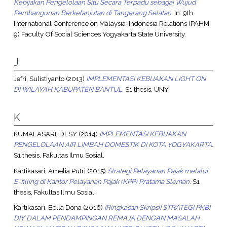
Kebijakan Pengelolaan Situ Secara Terpadu sebagai Wujud
Pembangunan Berkelanjutan di Tangerang Selatan.
In: 9th
International Conference on Malaysia-Indonesia Relations (PAHMI
9) Faculty Of Social Sciences Yogyakarta State University.
J
Jefri, Sulistiyanto
(2013)
IMPLEMENTASI KEBIJAKAN LIGHT ON
DI WILAYAH KABUPATEN BANTUL.
S1 thesis, UNY.
K
KUMALASARI, DESY
(2014)
IMPLEMENTASI KEBIJAKAN
PENGELOLAAN AIR LIMBAH DOMESTIK DI KOTA YOGYAKARTA.
S1 thesis, Fakultas Ilmu Sosial.
Kartikasari, Amelia Putri
(2015)
Strategi Pelayanan Pajak melalui
E-filling di Kantor Pelayanan Pajak (KPP) Pratama Sleman.
S1
thesis, Fakultas Ilmu Sosial.
Kartikasari, Bella Dona
(2016)
[Ringkasan Skripsi] STRATEGI PKBI
DIY DALAM PENDAMPINGAN REMAJA DENGAN MASALAH