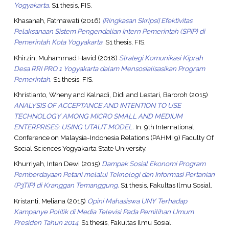
Yogyakarta.
S1 thesis, FIS.
Khasanah, Fatmawati
(2016)
[Ringkasan Skripsi] Efektivitas
Pelaksanaan Sistem Pengendalian Intern Pemerintah (SPIP) di
Pemerintah Kota Yogyakarta.
S1 thesis, FIS.
Khirzin, Muhammad Havid
(2018)
Strategi Komunikasi Kiprah
Desa RRI PRO 1 Yogyakarta dalam Mensosialisasikan Program
Pemerintah.
S1 thesis, FIS.
Khristianto, Wheny
and
Kalnadi, Didi
and
Lestari, Baroroh
(2015)
ANALYSIS OF ACCEPTANCE AND INTENTION TO USE
TECHNOLOGY AMONG MICRO SMALL AND MEDIUM
ENTERPRISES: USING UTAUT MODEL.
In: 9th International
Conference on Malaysia-Indonesia Relations (PAHMI 9) Faculty Of
Social Sciences Yogyakarta State University.
Khurriyah, Inten Dewi
(2015)
Dampak Sosial Ekonomi Program
Pemberdayaan Petani melalui Teknologi dan Informasi Pertanian
(P3TIP) di Kranggan Temanggung.
S1 thesis, Fakultas Ilmu Sosial.
Kristanti, Meliana
(2015)
Opini Mahasiswa UNY Terhadap
Kampanye Politik di Media Televisi Pada Pemilihan Umum
Presiden Tahun 2014.
S1 thesis, Fakultas Ilmu Sosial.