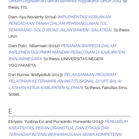
Umum Legislatif di Daerah Istimewa Yogyakarta Tahun 2014.
S1
thesis, FIS.
Dian, Ayu Novianty
(2014)
IMPLEMENTASI KEBIJAKAN
PENGADAAN TANAH DALAM PEMBANGUNAN TOL
SEMARANG-SOLO (RUAS JALAN BAWEN- SALATIGA).
S1 thesis,
UNY.
Dian Putri , Nilamsari
(2012)
PERANAN BAPPEDA DALAM
IMPLEMENTASI PNPM MANDIRI PERKOTAAN DI KABUPATEN
BANJARNEGARA.
S1 thesis, UNIVERSITAS NEGERI
YOGYAKARTA.
Dwi Kurnia, Widyastuti
(2013)
PELAKSANAAN PROGRAM
PELATIHAN KETERAMPILAN INSTITUSIONAL DI UPT BALAI
LATIHAN KERJA KABUPATEN SLEMAN.
S1 thesis, Fakultas Ilmu
Sosial.
E
Etriyani, Yustina Evi
and
Purwanto, Purwanto
(2015)
PENGARUH
KREATIVITAS, PERAN ORANGTUA, DAN EFIKASI DIRI
TERHADAP INTENSI BERWIRAUSAHA SISWA KOMPETENSI