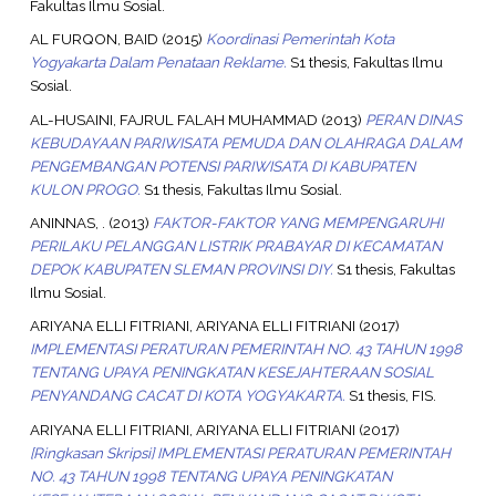
Fakultas Ilmu Sosial.
AL FURQON, BAID
(2015)
Koordinasi Pemerintah Kota
Yogyakarta Dalam Penataan Reklame.
S1 thesis, Fakultas Ilmu
Sosial.
AL-HUSAINI, FAJRUL FALAH MUHAMMAD
(2013)
PERAN DINAS
KEBUDAYAAN PARIWISATA PEMUDA DAN OLAHRAGA DALAM
PENGEMBANGAN POTENSI PARIWISATA DI KABUPATEN
KULON PROGO.
S1 thesis, Fakultas Ilmu Sosial.
ANINNAS, .
(2013)
FAKTOR-FAKTOR YANG MEMPENGARUHI
PERILAKU PELANGGAN LISTRIK PRABAYAR DI KECAMATAN
DEPOK KABUPATEN SLEMAN PROVINSI DIY.
S1 thesis, Fakultas
Ilmu Sosial.
ARIYANA ELLI FITRIANI, ARIYANA ELLI FITRIANI
(2017)
IMPLEMENTASI PERATURAN PEMERINTAH NO. 43 TAHUN 1998
TENTANG UPAYA PENINGKATAN KESEJAHTERAAN SOSIAL
PENYANDANG CACAT DI KOTA YOGYAKARTA.
S1 thesis, FIS.
ARIYANA ELLI FITRIANI, ARIYANA ELLI FITRIANI
(2017)
[Ringkasan Skripsi] IMPLEMENTASI PERATURAN PEMERINTAH
NO. 43 TAHUN 1998 TENTANG UPAYA PENINGKATAN