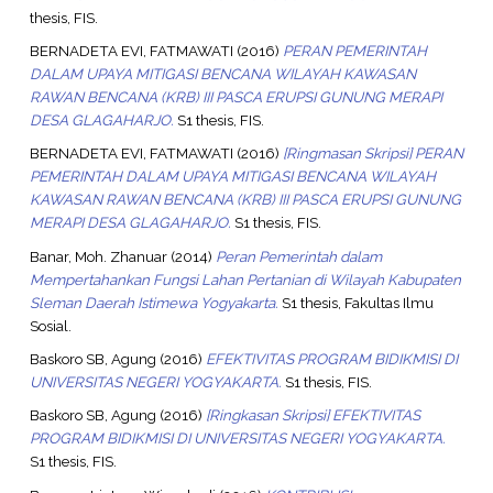
thesis, FIS.
BERNADETA EVI, FATMAWATI
(2016)
PERAN PEMERINTAH
DALAM UPAYA MITIGASI BENCANA WILAYAH KAWASAN
RAWAN BENCANA (KRB) III PASCA ERUPSI GUNUNG MERAPI
DESA GLAGAHARJO.
S1 thesis, FIS.
BERNADETA EVI, FATMAWATI
(2016)
[Ringmasan Skripsi] PERAN
PEMERINTAH DALAM UPAYA MITIGASI BENCANA WILAYAH
KAWASAN RAWAN BENCANA (KRB) III PASCA ERUPSI GUNUNG
MERAPI DESA GLAGAHARJO.
S1 thesis, FIS.
Banar, Moh. Zhanuar
(2014)
Peran Pemerintah dalam
Mempertahankan Fungsi Lahan Pertanian di Wilayah Kabupaten
Sleman Daerah Istimewa Yogyakarta.
S1 thesis, Fakultas Ilmu
Sosial.
Baskoro SB, Agung
(2016)
EFEKTIVITAS PROGRAM BIDIKMISI DI
UNIVERSITAS NEGERI YOGYAKARTA.
S1 thesis, FIS.
Baskoro SB, Agung
(2016)
[Ringkasan Skripsi] EFEKTIVITAS
PROGRAM BIDIKMISI DI UNIVERSITAS NEGERI YOGYAKARTA.
S1 thesis, FIS.