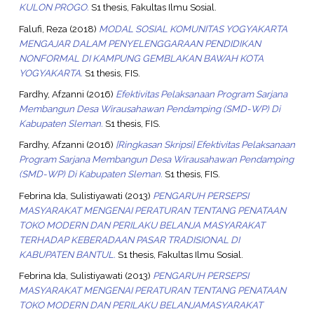
KULON PROGO.
S1 thesis, Fakultas Ilmu Sosial.
Falufi, Reza
(2018)
MODAL SOSIAL KOMUNITAS YOGYAKARTA
MENGAJAR DALAM PENYELENGGARAAN PENDIDIKAN
NONFORMAL DI KAMPUNG GEMBLAKAN BAWAH KOTA
YOGYAKARTA.
S1 thesis, FIS.
Fardhy, Afzanni
(2016)
Efektivitas Pelaksanaan Program Sarjana
Membangun Desa Wirausahawan Pendamping (SMD-WP) Di
Kabupaten Sleman.
S1 thesis, FIS.
Fardhy, Afzanni
(2016)
[Ringkasan Skripsi] Efektivitas Pelaksanaan
Program Sarjana Membangun Desa Wirausahawan Pendamping
(SMD-WP) Di Kabupaten Sleman.
S1 thesis, FIS.
Febrina Ida, Sulistiyawati
(2013)
PENGARUH PERSEPSI
MASYARAKAT MENGENAI PERATURAN TENTANG PENATAAN
TOKO MODERN DAN PERILAKU BELANJA MASYARAKAT
TERHADAP KEBERADAAN PASAR TRADISIONAL DI
KABUPATEN BANTUL.
S1 thesis, Fakultas Ilmu Sosial.
Febrina Ida, Sulistiyawati
(2013)
PENGARUH PERSEPSI
MASYARAKAT MENGENAI PERATURAN TENTANG PENATAAN
TOKO MODERN DAN PERILAKU BELANJAMASYARAKAT