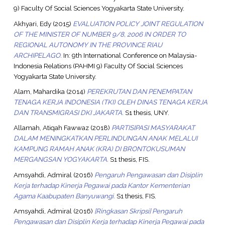
9) Faculty Of Social Sciences Yogyakarta State University.
Akhyari, Edy
(2015)
EVALUATION POLICY JOINT REGULATION
OF THE MINISTER OF NUMBER 9/8, 2006 IN ORDER TO
REGIONAL AUTONOMY IN THE PROVINCE RIAU
ARCHIPELAGO.
In: 9th International Conference on Malaysia-
Indonesia Relations (PAHMI 9) Faculty Of Social Sciences
Yogyakarta State University.
Alam, Mahardika
(2014)
PEREKRUTAN DAN PENEMPATAN
TENAGA KERJA INDONESIA (TKI) OLEH DINAS TENAGA KERJA
DAN TRANSMIGRASI DKI JAKARTA.
S1 thesis, UNY.
Allamah, Atiqah Fawwaz
(2018)
PARTISIPASI MASYARAKAT
DALAM MENINGKATKAN PERLINDUNGAN ANAK MELALUI
KAMPUNG RAMAH ANAK (KRA) DI BRONTOKUSUMAN
MERGANGSAN YOGYAKARTA.
S1 thesis, FIS.
Amsyahdi, Admiral
(2016)
Pengaruh Pengawasan dan Disiplin
Kerja terhadap Kinerja Pegawai pada Kantor Kementerian
Agama Kaabupaten Banyuwangi.
S1 thesis, FIS.
Amsyahdi, Admiral
(2016)
[Ringkasan Skripsi] Pengaruh
Pengawasan dan Disiplin Kerja terhadap Kinerja Pegawai pada