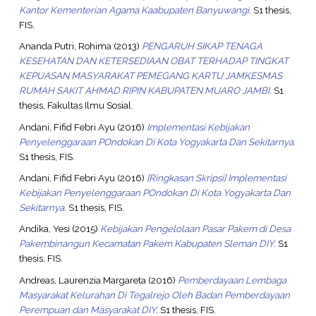
Kantor Kementerian Agama Kaabupaten Banyuwangi.
S1 thesis,
FIS.
Ananda Putri, Rohima
(2013)
PENGARUH SIKAP TENAGA
KESEHATAN DAN KETERSEDIAAN OBAT TERHADAP TINGKAT
KEPUASAN MASYARAKAT PEMEGANG KARTU JAMKESMAS
RUMAH SAKIT AHMAD RIPIN KABUPATEN MUARO JAMBI.
S1
thesis, Fakultas Ilmu Sosial.
Andani, Fifid Febri Ayu
(2016)
Implementasi Kebijakan
Penyelenggaraan POndokan Di Kota Yogyakarta Dan Sekitarnya.
S1 thesis, FIS.
Andani, Fifid Febri Ayu
(2016)
[Ringkasan Skripsi] Implementasi
Kebijakan Penyelenggaraan POndokan Di Kota Yogyakarta Dan
Sekitarnya.
S1 thesis, FIS.
Andika, Yesi
(2015)
Kebijakan Pengelolaan Pasar Pakem di Desa
Pakembinangun Kecamatan Pakem Kabupaten Sleman DIY.
S1
thesis, FIS.
Andreas, Laurenzia Margareta
(2016)
Pemberdayaan Lembaga
Masyarakat Kelurahan Di Tegalrejo Oleh Badan Pemberdayaan
Perempuan dan Masyarakat DIY.
S1 thesis, FIS.