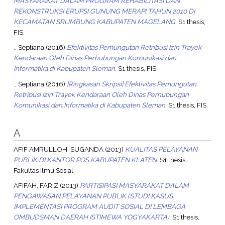
MASYARAKAT DALAM PROGRAM REHABILITASI DAN
REKONSTRUKSI ERUPSI GUNUNG MERAPI TAHUN 2010 DI
KECAMATAN SRUMBUNG KABUPATEN MAGELANG.
S1 thesis,
FIS.
., Septiana
(2016)
Efektivitas Pemungutan Retribusi Izin Trayek
Kendaraan Oleh Dinas Perhubungan Komunikasi dan
Informatika di Kabupaten Sleman.
S1 thesis, FIS.
., Septiana
(2016)
[Ringkasan Skripsi] Efektivitas Pemungutan
Retribusi Izin Trayek Kendaraan Oleh Dinas Perhubungan
Komunikasi dan Informatika di Kabupaten Sleman.
S1 thesis, FIS.
A
AFIF AMRULLOH, SUGANDA
(2013)
KUALITAS PELAYANAN
PUBLIK DI KANTOR POS KABUPATEN KLATEN.
S1 thesis,
Fakultas Ilmu Sosial.
AFIFAH, FARIZ
(2013)
PARTISIPASI MASYARAKAT DALAM
PENGAWASAN PELAYANAN PUBLIK (STUDI KASUS:
IMPLEMENTASI PROGRAM AUDIT SOSIAL DI LEMBAGA
OMBUDSMAN DAERAH ISTIMEWA YOGYAKARTA).
S1 thesis,