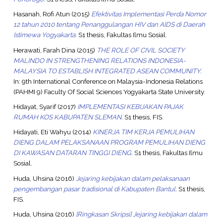
Hasanah, Rofi Atun
(2015)
Efektivitas Implementasi Perda Nomor
12 tahun 2010 tentang Penanggulangan HIV dan AIDS di Daerah
Istimewa Yogyakarta.
S1 thesis, Fakultas Ilmu Sosial.
Herawati, Farah Dina
(2015)
THE ROLE OF CIVIL SOCIETY
MALINDO IN STRENGTHENING RELATIONS INDONESIA-
MALAYSIA TO ESTABLISH INTEGRATED ASEAN COMMUNITY.
In: 9th International Conference on Malaysia-Indonesia Relations
(PAHMI 9) Faculty Of Social Sciences Yogyakarta State University.
Hidayat, Syarif
(2017)
IMPLEMENTASI KEBIJAKAN PAJAK
RUMAH KOS KABUPATEN SLEMAN.
S1 thesis, FIS.
Hidayati, Eti Wahyu
(2014)
KINERJA TIM KERJA PEMULIHAN
DIENG DALAM PELAKSANAAN PROGRAM PEMULIHAN DIENG
DI KAWASAN DATARAN TINGGI DIENG.
S1 thesis, Fakultas Ilmu
Sosial.
Huda, Uhsina
(2016)
Jejaring kebijakan dalam pelaksanaan
pengembangan pasar tradisional di Kabupaten Bantul.
S1 thesis,
FIS.
Huda, Uhsina
(2016)
[Ringkasan Skripsi] Jejaring kebijakan dalam