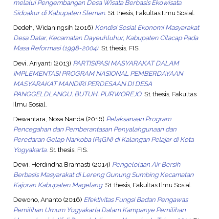
melalui Pengembangan Desa Wisata Berbasis Ekowisata
Sidoakur di Kabupaten Sleman.
S1 thesis, Fakultas Ilmu Sosial.
Dedeh, Widaningsih
(2016)
Kondisi Sosial Ekonomi Masyarakat
Desa Datar, Kecamatan Dayeuhluhur, Kabupaten Cilacap Pada
Masa Reformasi (1998-2004).
S1 thesis, FIS.
Devi, Ariyanti
(2013)
PARTISIPASI MASYARAKAT DALAM
IMPLEMENTASI PROGRAM NASIONAL PEMBERDAYAAN
MASYARAKAT MANDIRI PERDESAAN DI DESA
PANGGELDLANGU, BUTUH, PURWOREJO.
S1 thesis, Fakultas
Ilmu Sosial.
Dewantara, Nosa Nanda
(2016)
Pelaksanaan Program
Pencegahan dan Pemberantasan Penyalahgunaan dan
Peredaran Gelap Narkoba (P4GN) di Kalangan Pelajar di Kota
Yogyakarta.
S1 thesis, FIS.
Dewi, Herdindha Bramasti
(2014)
Pengelolaan Air Bersih
Berbasis Masyarakat di Lereng Gunung Sumbing Kecamatan
Kajoran Kabupaten Magelang.
S1 thesis, Fakultas Ilmu Sosial.
Dewono, Ananto
(2016)
Efektivitas Fungsi Badan Pengawas
Pemilihan Umum Yogyakarta Dalam Kampanye Pemilihan