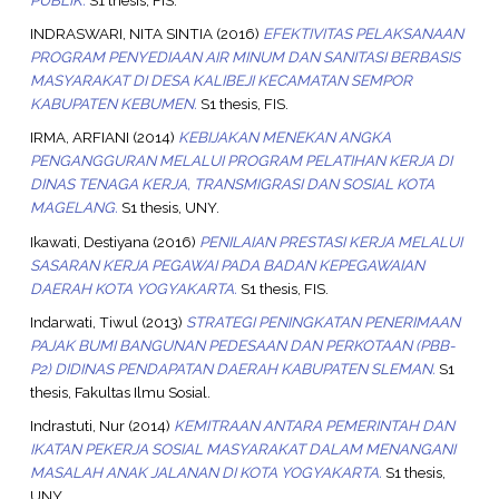
INDRASWARI, NITA SINTIA
(2016)
EFEKTIVITAS PELAKSANAAN
PROGRAM PENYEDIAAN AIR MINUM DAN SANITASI BERBASIS
MASYARAKAT DI DESA KALIBEJI KECAMATAN SEMPOR
KABUPATEN KEBUMEN.
S1 thesis, FIS.
IRMA, ARFIANI
(2014)
KEBIJAKAN MENEKAN ANGKA
PENGANGGURAN MELALUI PROGRAM PELATIHAN KERJA DI
DINAS TENAGA KERJA, TRANSMIGRASI DAN SOSIAL KOTA
MAGELANG.
S1 thesis, UNY.
Ikawati, Destiyana
(2016)
PENILAIAN PRESTASI KERJA MELALUI
SASARAN KERJA PEGAWAI PADA BADAN KEPEGAWAIAN
DAERAH KOTA YOGYAKARTA.
S1 thesis, FIS.
Indarwati, Tiwul
(2013)
STRATEGI PENINGKATAN PENERIMAAN
PAJAK BUMI BANGUNAN PEDESAAN DAN PERKOTAAN (PBB-
P2) DIDINAS PENDAPATAN DAERAH KABUPATEN SLEMAN.
S1
thesis, Fakultas Ilmu Sosial.
Indrastuti, Nur
(2014)
KEMITRAAN ANTARA PEMERINTAH DAN
IKATAN PEKERJA SOSIAL MASYARAKAT DALAM MENANGANI
MASALAH ANAK JALANAN DI KOTA YOGYAKARTA.
S1 thesis,
UNY.