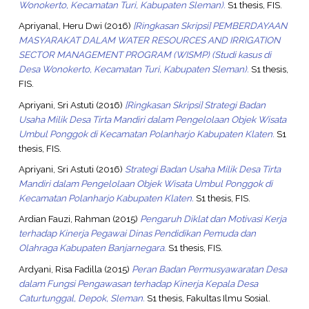
Wonokerto, Kecamatan Turi, Kabupaten Sleman).
S1 thesis, FIS.
Apriyanal, Heru Dwi
(2016)
[Ringkasan Skripsi] PEMBERDAYAAN
MASYARAKAT DALAM WATER RESOURCES AND IRRIGATION
SECTOR MANAGEMENT PROGRAM (WISMP) (Studi kasus di
Desa Wonokerto, Kecamatan Turi, Kabupaten Sleman).
S1 thesis,
FIS.
Apriyani, Sri Astuti
(2016)
[Ringkasan Skripsi] Strategi Badan
Usaha Milik Desa Tirta Mandiri dalam Pengelolaan Objek Wisata
Umbul Ponggok di Kecamatan Polanharjo Kabupaten Klaten.
S1
thesis, FIS.
Apriyani, Sri Astuti
(2016)
Strategi Badan Usaha Milik Desa Tirta
Mandiri dalam Pengelolaan Objek Wisata Umbul Ponggok di
Kecamatan Polanharjo Kabupaten Klaten.
S1 thesis, FIS.
Ardian Fauzi, Rahman
(2015)
Pengaruh Diklat dan Motivasi Kerja
terhadap Kinerja Pegawai Dinas Pendidikan Pemuda dan
Olahraga Kabupaten Banjarnegara.
S1 thesis, FIS.
Ardyani, Risa Fadilla
(2015)
Peran Badan Permusyawaratan Desa
dalam Fungsi Pengawasan terhadap Kinerja Kepala Desa
Caturtunggal, Depok, Sleman.
S1 thesis, Fakultas Ilmu Sosial.