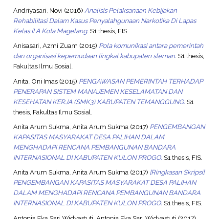
Andriyasari, Novi
(2016)
Analisis Pelaksanaan Kebijakan
Rehabilitasi Dalam Kasus Penyalahgunaan Narkotika Di Lapas
Kelas II A Kota Magelang.
S1 thesis, FIS.
Anisasari, Azmi Zuam
(2015)
Pola komunikasi antara pemerintah
dan organisasi kepemudaan tingkat kabupaten sleman.
S1 thesis,
Fakultas Ilmu Sosial.
Anita, Oni Imas
(2015)
PENGAWASAN PEMERINTAH TERHADAP
PENERAPAN SISTEM MANAJEMEN KESELAMATAN DAN
KESEHATAN KERJA (SMK3) KABUPATEN TEMANGGUNG.
S1
thesis, Fakultas Ilmu Sosial.
Anita Arum Sukma, Anita Arum Sukma
(2017)
PENGEMBANGAN
KAPASITAS MASYARAKAT DESA PALIHAN DALAM
MENGHADAPI RENCANA PEMBANGUNAN BANDARA
INTERNASIONAL DI KABUPATEN KULON PROGO.
S1 thesis, FIS.
Anita Arum Sukma, Anita Arum Sukma
(2017)
[Ringkasan Skripsi]
PENGEMBANGAN KAPASITAS MASYARAKAT DESA PALIHAN
DALAM MENGHADAPI RENCANA PEMBANGUNAN BANDARA
INTERNASIONAL DI KABUPATEN KULON PROGO.
S1 thesis, FIS.
Antonia Eka Sari Widyastuti, Antonia Eka Sari Widyastuti
(2017)