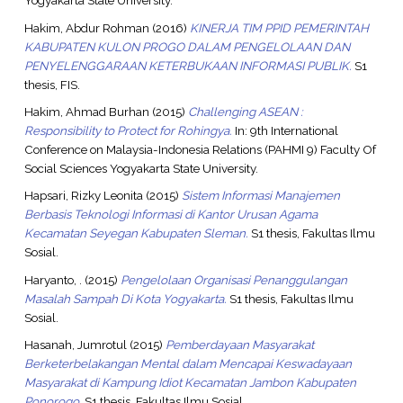
Yogyakarta State University.
Hakim, Abdur Rohman
(2016)
KINERJA TIM PPID PEMERINTAH
KABUPATEN KULON PROGO DALAM PENGELOLAAN DAN
PENYELENGGARAAN KETERBUKAAN INFORMASI PUBLIK.
S1
thesis, FIS.
Hakim, Ahmad Burhan
(2015)
Challenging ASEAN :
Responsibility to Protect for Rohingya.
In: 9th International
Conference on Malaysia-Indonesia Relations (PAHMI 9) Faculty Of
Social Sciences Yogyakarta State University.
Hapsari, Rizky Leonita
(2015)
Sistem Informasi Manajemen
Berbasis Teknologi Informasi di Kantor Urusan Agama
Kecamatan Seyegan Kabupaten Sleman.
S1 thesis, Fakultas Ilmu
Sosial.
Haryanto, .
(2015)
Pengelolaan Organisasi Penanggulangan
Masalah Sampah Di Kota Yogyakarta.
S1 thesis, Fakultas Ilmu
Sosial.
Hasanah, Jumrotul
(2015)
Pemberdayaan Masyarakat
Berketerbelakangan Mental dalam Mencapai Keswadayaan
Masyarakat di Kampung Idiot Kecamatan Jambon Kabupaten
Ponorogo.
S1 thesis, Fakultas Ilmu Sosial.