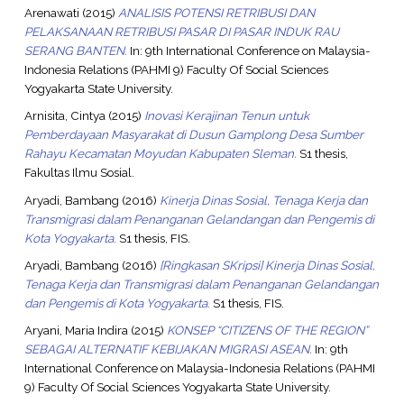
Arenawati
(2015)
ANALISIS POTENSI RETRIBUSI DAN
PELAKSANAAN RETRIBUSI PASAR DI PASAR INDUK RAU
SERANG BANTEN.
In: 9th International Conference on Malaysia-
Indonesia Relations (PAHMI 9) Faculty Of Social Sciences
Yogyakarta State University.
Arnisita, Cintya
(2015)
Inovasi Kerajinan Tenun untuk
Pemberdayaan Masyarakat di Dusun Gamplong Desa Sumber
Rahayu Kecamatan Moyudan Kabupaten Sleman.
S1 thesis,
Fakultas Ilmu Sosial.
Aryadi, Bambang
(2016)
Kinerja Dinas Sosial, Tenaga Kerja dan
Transmigrasi dalam Penanganan Gelandangan dan Pengemis di
Kota Yogyakarta.
S1 thesis, FIS.
Aryadi, Bambang
(2016)
[Ringkasan SKripsi] Kinerja Dinas Sosial,
Tenaga Kerja dan Transmigrasi dalam Penanganan Gelandangan
dan Pengemis di Kota Yogyakarta.
S1 thesis, FIS.
Aryani, Maria Indira
(2015)
KONSEP “CITIZENS OF THE REGION”
SEBAGAI ALTERNATIF KEBIJAKAN MIGRASI ASEAN.
In: 9th
International Conference on Malaysia-Indonesia Relations (PAHMI
9) Faculty Of Social Sciences Yogyakarta State University.