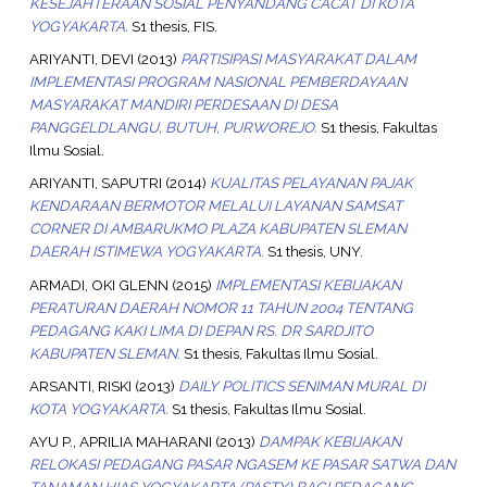
KESEJAHTERAAN SOSIAL PENYANDANG CACAT DI KOTA
YOGYAKARTA.
S1 thesis, FIS.
ARIYANTI, DEVI
(2013)
PARTISIPASI MASYARAKAT DALAM
IMPLEMENTASI PROGRAM NASIONAL PEMBERDAYAAN
MASYARAKAT MANDIRI PERDESAAN DI DESA
PANGGELDLANGU, BUTUH, PURWOREJO.
S1 thesis, Fakultas
Ilmu Sosial.
ARIYANTI, SAPUTRI
(2014)
KUALITAS PELAYANAN PAJAK
KENDARAAN BERMOTOR MELALUI LAYANAN SAMSAT
CORNER DI AMBARUKMO PLAZA KABUPATEN SLEMAN
DAERAH ISTIMEWA YOGYAKARTA.
S1 thesis, UNY.
ARMADI, OKI GLENN
(2015)
IMPLEMENTASI KEBIJAKAN
PERATURAN DAERAH NOMOR 11 TAHUN 2004 TENTANG
PEDAGANG KAKI LIMA DI DEPAN RS. DR SARDJITO
KABUPATEN SLEMAN.
S1 thesis, Fakultas Ilmu Sosial.
ARSANTI, RISKI
(2013)
DAILY POLITICS SENIMAN MURAL DI
KOTA YOGYAKARTA.
S1 thesis, Fakultas Ilmu Sosial.
AYU P., APRILIA MAHARANI
(2013)
DAMPAK KEBIJAKAN
RELOKASI PEDAGANG PASAR NGASEM KE PASAR SATWA DAN