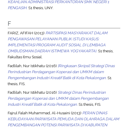
KEAHLIAN ADMINISTRASI PERKANTORAN SMK NEGERI 1
PENGASIH.
S1 thesis, UNY.
F
FARIZ, AFIFAH
(2013)
PARTISIPASI MASYARAKAT DALAM
PENGAWASAN PELAYANAN PUBLIK (STUDI KASUS:
IMPLEMENTASI PROGRAM AUDIT SOSIAL DI LEMBAGA
OMBUDSMAN DAERAH ISTIMEWA YOGYAKARTA).
S1 thesis,
Fakultas Ilmu Sosial.
Fadlilah, Nur Istikhatu
(2016)
[Ringkasan Skripsi] Strategi Dinas
Perindustrian Perdagangan Koperasi dan UMKM dalam
Pengembangan Industri Kreatif Batik di Kota Pekalongan.
S1
thesis, FIS.
Fadlilah, Nur Istikhatu
(2016)
Strategi Dinas Perindustrian
Perdagangan Koperasi dan UMKM dalam Pengembangan
Industri Kreatif Batik di Kota Pekalongan.
S1 thesis, FIS.
Fajrul Falah Muhammad, Al-Husaini
(2013)
PERAN DINAS
KEBUDAYAAN PARIWISATA PEMUDA DAN OLAHRAGA DALAM
PENGEMBANGAN POTENSI PARIWISATA DI KABUPATEN