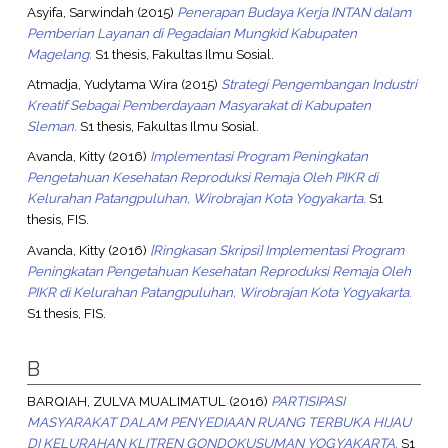
Asyifa, Sarwindah
(2015)
Penerapan Budaya Kerja INTAN dalam
Pemberian Layanan di Pegadaian Mungkid Kabupaten
Magelang.
S1 thesis, Fakultas Ilmu Sosial.
Atmadja, Yudytama Wira
(2015)
Strategi Pengembangan Industri
Kreatif Sebagai Pemberdayaan Masyarakat di Kabupaten
Sleman.
S1 thesis, Fakultas Ilmu Sosial.
Avanda, Kitty
(2016)
Implementasi Program Peningkatan
Pengetahuan Kesehatan Reproduksi Remaja Oleh PIKR di
Kelurahan Patangpuluhan, Wirobrajan Kota Yogyakarta.
S1
thesis, FIS.
Avanda, Kitty
(2016)
[Ringkasan Skripsi] Implementasi Program
Peningkatan Pengetahuan Kesehatan Reproduksi Remaja Oleh
PIKR di Kelurahan Patangpuluhan, Wirobrajan Kota Yogyakarta.
S1 thesis, FIS.
B
BARQIAH, ZULVA MUALIMATUL
(2016)
PARTISIPASI
MASYARAKAT DALAM PENYEDIAAN RUANG TERBUKA HIJAU
DI KELURAHAN KLITREN GONDOKUSUMAN YOGYAKARTA.
S1