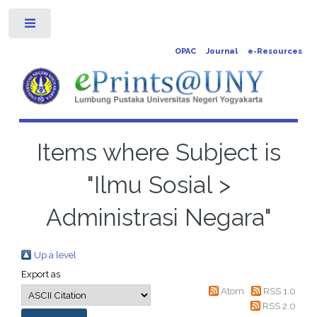
Toggle
OPAC
Journal
e-Resources
Items where Subject is
"Ilmu Sosial >
Administrasi Negara"
Up a level
Export as
Atom
RSS 1.0
RSS 2.0