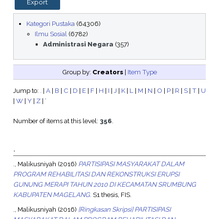
Kategori Pustaka
(64306)
Ilmu Sosial
(6782)
Administrasi Negara
(357)
Group by:
Creators
|
Item Type
Jump to:
.
|
A
|
B
|
C
|
D
|
E
|
F
|
H
|
I
|
J
|
K
|
L
|
M
|
N
|
O
|
P
|
R
|
S
|
T
|
U
|
W
|
Y
|
Z
|
‘
Number of items at this level:
356
.
.
., Malikusniyah
(2016)
PARTISIPASI MASYARAKAT DALAM
PROGRAM REHABILITASI DAN REKONSTRUKSI ERUPSI
GUNUNG MERAPI TAHUN 2010 DI KECAMATAN SRUMBUNG
KABUPATEN MAGELANG.
S1 thesis, FIS.
., Malikusniyah
(2016)
[Ringkasan Skripsi] PARTISIPASI