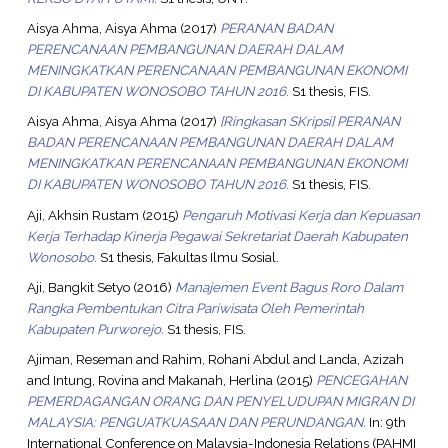
Aisya Ahma, Aisya Ahma
(2017)
PERANAN BADAN
PERENCANAAN PEMBANGUNAN DAERAH DALAM
MENINGKATKAN PERENCANAAN PEMBANGUNAN EKONOMI
DI KABUPATEN WONOSOBO TAHUN 2016.
S1 thesis, FIS.
Aisya Ahma, Aisya Ahma
(2017)
[Ringkasan SKripsi] PERANAN
BADAN PERENCANAAN PEMBANGUNAN DAERAH DALAM
MENINGKATKAN PERENCANAAN PEMBANGUNAN EKONOMI
DI KABUPATEN WONOSOBO TAHUN 2016.
S1 thesis, FIS.
Aji, Akhsin Rustam
(2015)
Pengaruh Motivasi Kerja dan Kepuasan
Kerja Terhadap Kinerja Pegawai Sekretariat Daerah Kabupaten
Wonosobo.
S1 thesis, Fakultas Ilmu Sosial.
Aji, Bangkit Setyo
(2016)
Manajemen Event Bagus Roro Dalam
Rangka Pembentukan Citra Pariwisata Oleh Pemerintah
Kabupaten Purworejo.
S1 thesis, FIS.
Ajiman, Reseman
and
Rahim, Rohani Abdul
and
Landa, Azizah
and
Intung, Rovina
and
Makanah, Herlina
(2015)
PENCEGAHAN
PEMERDAGANGAN ORANG DAN PENYELUDUPAN MIGRAN DI
MALAYSIA: PENGUATKUASAAN DAN PERUNDANGAN.
In: 9th
International Conference on Malaysia-Indonesia Relations (PAHMI