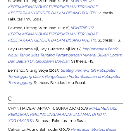
Bawono, Lintang Wisnuhadi
(2016)
KONTRIBUSI
KEPEMIMPINAN BUPATI PEREMPUAN TERHADAP
KESETARAAN GENDER DALAM BIDANG POLITIK.
S1 thesis,
Fakultas Ilmu Sosial.
Bawono, Lintang Wisnuhadi
(2016)
KONTRIBUSI
KEPEMIMPINAN BUPATI PEREMPUAN TERHADAP
KESETARAAN GENDER DALAM BIDANG POLITIK.
S1 thesis, FIS.
Bayu Pratama Aji, Bayu Pratama Aji
(2017)
Implementasi Perda
No.10 Tahun 2011 Tentang Pertambangan Mineral Bukan Logam
Dan Batuan Di Kabupaten Boyolali.
S1 thesis, FIS.
Bernanto, Gilang Setya
(2015)
Strategi Pemerintah Kabupaten
Temanggung dalam Pengelolaan Pertembakauan di Kabupaten
Temanggung.
S1 thesis, Fakultas Ilmu Sosial.
C
CHYNTIA DEWI ARYANTI, SUPARDJO
(2013)
IMPLEMENTASI
KEBIJAKAN PERLINDUNGAN ANAK JALANAN DI KOTA
YOGYAKARTA.
S1 thesis, Fakultas Ilmu Sosial.
Cahyanto, Agung Bahruddin
(2015)
Penerapan Strategi Badan