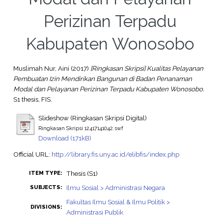
Perizinan Terpadu
Kabupaten Wonosobo
Muslimah Nur, Aini
(2017)
[Ringkasan Skripsi] Kualitas Pelayanan
Pembuatan Izin Mendirikan Bangunan di Badan Penanaman
Modal dan Pelayanan Perizinan Terpadu Kabupaten Wonosobo.
S1 thesis, FIS.
Slideshow (Ringkasan Skripsi Digital)
Ringkasan Skripsi 12417141042.swf
Download (171kB)
Official URL:
http://library.fis.uny.ac.id/elibfis/index.php
Thesis (S1)
ITEM TYPE:
Ilmu Sosial > Administrasi Negara
SUBJECTS:
Fakultas Ilmu Sosial & Ilmu Politik >
DIVISIONS:
Administrasi Publik