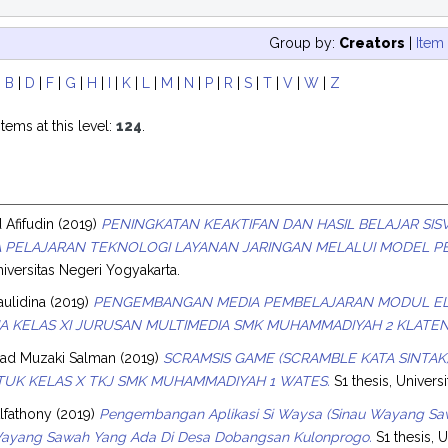
Group by:
Creators
|
Item
|
B
|
D
|
F
|
G
|
H
|
I
|
K
|
L
|
M
|
N
|
P
|
R
|
S
|
T
|
V
|
W
|
Z
tems at this level:
124
.
 Afifudin
(2019)
PENINGKATAN KEAKTIFAN DAN HASIL BELAJAR SI
 PELAJARAN TEKNOLOGI LAYANAN JARINGAN MELALUI MODEL PE
niversitas Negeri Yogyakarta.
ulidina
(2019)
PENGEMBANGAN MEDIA PEMBELAJARAN MODUL ELE
A KELAS XI JURUSAN MULTIMEDIA SMK MUHAMMADIYAH 2 KLATEN
mad Muzaki Salman
(2019)
SCRAMSIS GAME (SCRAMBLE KATA SINTA
UK KELAS X TKJ SMK MUHAMMADIYAH 1 WATES.
S1 thesis, Univers
Alfathony
(2019)
Pengembangan Aplikasi Si Waysa (Sinau Wayang Saw
ayang Sawah Yang Ada Di Desa Dobangsan Kulonprogo.
S1 thesis, 