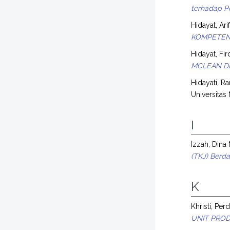
terhadap Po
Hidayat, Ari
KOMPETENS
Hidayat, Fir
MCLEAN DI
Hidayati, R
Universitas
I
Izzah, Dina
(TKJ) Berd
K
Khristi, Pe
UNIT PROD