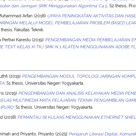
puter dan Jaringan SMK Menggunakan Algoritma C4.5.
S2 thesis, Pr
 Muhammad Arfan
(2018)
UPAYA PENINGKATAN AKTIVITAS DAN HASI
RINGAN MELALUI MODEL PEMBELAJARAN PROBLEM BASED LEARNING
thesis, Fakultas Teknik.
a Pertiwi Karestu
(2019)
PENGEMBANGAN MEDIA PEMBELAJARAN EN
 TEXT KELAS XI TKJ SMK N 1 KLATEN MENGGUNAKAN ADOBE FL
uthfi
(2019)
PENGEMBANGAN MODUL TOPOLOGI JARINGAN KOMPUTER
TA.
S1 thesis, Universitas Negeri Yogyakarta.
ris
(2019)
PENGEMBANGAN DAN ANALISIS KELAYAKAN MEDIA PEMB
KELAS MULTIMEDIA MATA PELAJARAN TEKNIK PENGAMBILAN GAM
IPURO.
S1 thesis, Universitas Negeri Yogyakarta.
ad
(2018)
PEMANTAU ISI KULKAS MENGGUNAKAN ETHERNET SHIELD
krimah
and
Priyanto, Priyanto
(2025)
Pengaruh Literasi Digital, Komunik