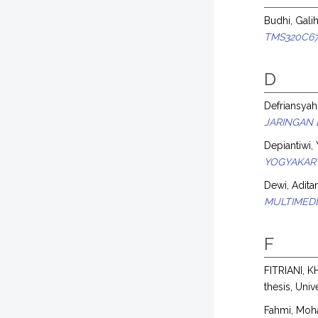
Budhi, Gali
TMS320C671
D
Defriansyah
JARINGAN 
Depiantiwi, Y
YOGYAKAR
Dewi, Adit
MULTIMED
F
FITRIANI, 
thesis, Univ
Fahmi, Mo