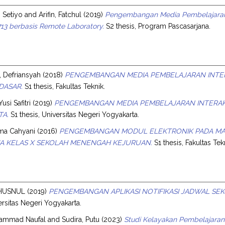
h Setiyo
and
Arifin, Fatchul
(2019)
Pengembangan Media Pembelajaran 
3 berbasis Remote Laboratory.
S2 thesis, Program Pascasarjana.
, Defriansyah
(2018)
PENGEMBANGAN MEDIA PEMBELAJARAN INTER
DASAR.
S1 thesis, Fakultas Teknik.
usi Safitri
(2019)
PENGEMBANGAN MEDIA PEMBELAJARAN INTERAKT
TA.
S1 thesis, Universitas Negeri Yogyakarta.
ama Cahyani
(2016)
PENGEMBANGAN MODUL ELEKTRONIK PADA MAT
IA KELAS X SEKOLAH MENENGAH KEJURUAN.
S1 thesis, Fakultas Tek
KHUSNUL
(2019)
PENGEMBANGAN APLIKASI NOTIFIKASI JADWAL SEKO
ersitas Negeri Yogyakarta.
hammad Naufal
and
Sudira, Putu
(2023)
Studi Kelayakan Pembelajaran