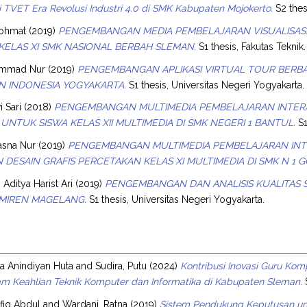
ri TVET Era Revolusi Industri 4.0 di SMK Kabupaten Mojokerto.
S2 thes
Rohmat
(2019)
PENGEMBANGAN MEDIA PEMBELAJARAN VISUALISASI 
KELAS XI SMK NASIONAL BERBAH SLEMAN.
S1 thesis, Fakutas Teknik.
ammad Nur
(2019)
PENGEMBANGAN APLIKASI VIRTUAL TOUR BERBA
N INDONESIA YOGYAKARTA.
S1 thesis, Universitas Negeri Yogyakarta.
 Sari
(2018)
PENGEMBANGAN MULTIMEDIA PEMBELAJARAN INTER
UNTUK SISWA KELAS XII MULTIMEDIA DI SMK NEGERI 1 BANTUL.
S1
asna Nur
(2019)
PENGEMBANGAN MULTIMEDIA PEMBELAJARAN INTE
 DESAIN GRAFIS PERCETAKAN KELAS XI MULTIMEDIA DI SMK N 1 
Aditya Harist Ari
(2019)
PENGEMBANGAN DAN ANALISIS KUALITAS S
EMIREN MAGELANG.
S1 thesis, Universitas Negeri Yogyakarta.
ta Anindiyan Huta
and
Sudira, Putu
(2024)
Kontribusi Inovasi Guru Komp
m Keahlian Teknik Komputer dan Informatika di Kabupaten Sleman.
S
ufiq Abdul
and
Wardani, Ratna
(2019)
Sistem Pendukung Keputusan un