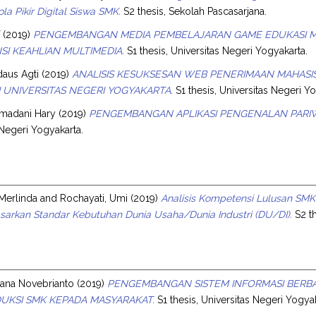
la Pikir Digital Siswa SMK.
S2 thesis, Sekolah Pascasarjana.
f
(2019)
PENGEMBANGAN MEDIA PEMBELAJARAN GAME EDUKASI MA
I KEAHLIAN MULTIMEDIA.
S1 thesis, Universitas Negeri Yogyakarta.
daus Agti
(2019)
ANALISIS KESUKSESAN WEB PENERIMAAN MAHAS
 UNIVERSITAS NEGERI YOGYAKARTA.
S1 thesis, Universitas Negeri Y
amadani Hary
(2019)
PENGEMBANGAN APLIKASI PENGENALAN PARIW
 Negeri Yogyakarta.
 Merlinda
and
Rochayati, Umi
(2019)
Analisis Kompetensi Lulusan SMK
asarkan Standar Kebutuhan Dunia Usaha/Dunia Industri (DU/DI).
S2 th
rdana Novebrianto
(2019)
PENGEMBANGAN SISTEM INFORMASI BERBA
UKSI SMK KEPADA MASYARAKAT.
S1 thesis, Universitas Negeri Yogyak