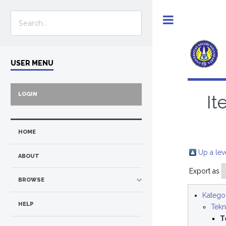
Toggle
USER MENU
LOGIN
It
HOME
Up a lev
ABOUT
Export as
BROWSE
Kategor
HELP
Tekn
T