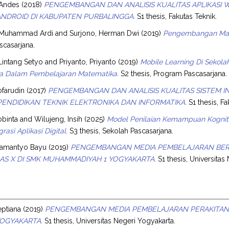
 Andes
(2018)
PENGEMBANGAN DAN ANALISIS KUALITAS APLIKASI 
ANDROID DI KABUPATEN PURBALINGGA.
S1 thesis, Fakutas Teknik.
 Muhammad Ardi
and
Surjono, Herman Dwi
(2019)
Pengembangan Mater
casarjana.
 Lintang Setyo
and
Priyanto, Priyanto
(2019)
Mobile Learning Di Seko
wa Dalam Pembelajaran Matematika.
S2 thesis, Program Pascasarjana.
ofarudin
(2017)
PENGEMBANGAN DAN ANALISIS KUALITAS SISTEM I
ENDIDIKAN TEKNIK ELEKTRONIKA DAN INFORMATIKA.
S1 thesis, Fa
binta
and
Wilujeng, Insih
(2025)
Model Penilaian Kemampuan Kognitif
grasi Aplikasi Digital.
S3 thesis, Sekolah Pascasarjana.
ramantyo Bayu
(2019)
PENGEMBANGAN MEDIA PEMBELAJARAN BERB
AS X DI SMK MUHAMMADIYAH 1 YOGYAKARTA.
S1 thesis, Universitas
Septiana
(2019)
PENGEMBANGAN MEDIA PEMBELAJARAN PERAKITAN 
YOGYAKARTA.
S1 thesis, Universitas Negeri Yogyakarta.