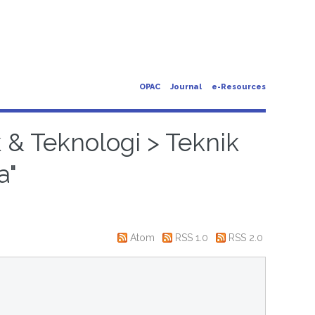
OPAC
Journal
e-Resources
k & Teknologi > Teknik
a"
Atom
RSS 1.0
RSS 2.0