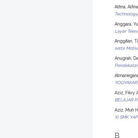
Alfina, Alfin
Technology 
Anggara, Y
Layar Telev
Anggitan, Ti
serta Motiv
Anugrah, D
Pendekatan
Atmanegara
YOGYAKAR
Aziz, Fikry
BELAJAR P
Aziz, Muh 
XI SMK YA
B