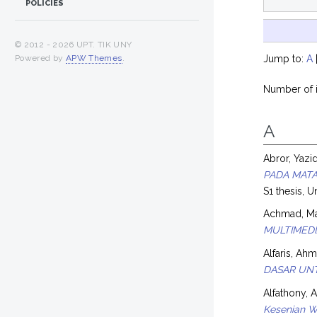
POLICIES
© 2012 -
2026 UPT. TIK UNY
Powered by
APW Themes
.
Jump to:
A
Number of i
A
Abror, Yazid
PADA MATA
S1 thesis, U
Achmad, Ma
MULTIMEDI
Alfaris, Ah
DASAR UNT
Alfathony, 
Kesenian W