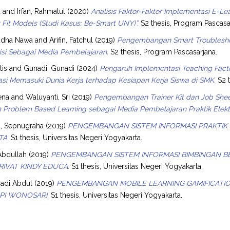
a
and
Irfan, Rahmatul
(2020)
Analisis Faktor-Faktor Implementasi E-
Fit Models (Studi Kasus: Be-Smart UNY)”.
S2 thesis, Program Pascasa
udha Nawa
and
Arifin, Fatchul
(2019)
Pengembangan Smart Troubleshoot
isi Sebagai Media Pembelajaran.
S2 thesis, Program Pascasarjana.
tis
and
Gunadi, Gunadi
(2024)
Pengaruh Implementasi Teaching Facto
asi Memasuki Dunia Kerja terhadap Kesiapan Kerja Siswa di SMK.
S2 t
ena
and
Waluyanti, Sri
(2019)
Pengembangan Trainer Kit dan Job Sh
 Problem Based Learning sebagai Media Pembelajaran Praktik Elekt
, Sepnugraha
(2019)
PENGEMBANGAN SISTEM INFORMASI PRAKTIK K
TA.
S1 thesis, Universitas Negeri Yogyakarta.
 Abdullah
(2019)
PENGEMBANGAN SISTEM INFORMASI BIMBINGAN BE
RIVAT KINDY EDUCA.
S1 thesis, Universitas Negeri Yogyakarta.
Hadi Abdul
(2019)
PENGEMBANGAN MOBILE LEARNING GAMIFICATION
PPI WONOSARI.
S1 thesis, Universitas Negeri Yogyakarta.