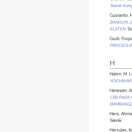
Teknik Kom
Gusnanto,
BANGUN JA
KLATEN.
S1 
Gusti, Pusp
PROCEDURE
H
Hakim, M. L
YOGYAKAR
Hariawan, A
CS6 PADA 
BAMBANGL
Haris, Ahm
Teknik.
Hercules, I