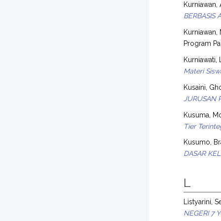
Kurniawan,
BERBASIS 
Kurniawan,
Program Pas
Kurniawati,
Materi Sis
Kusaini, Gh
JURUSAN P
Kusuma, Mo
Tier Terinte
Kusumo, B
DASAR KEL
L
Listyarini, 
NEGERI 7 