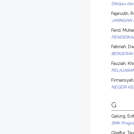
Ditinjau da
Fajarudin, 
JARINGAN 
Farid, Muh
PENDIDIKA
Fatimah, Dwi
BERGERAK 
Fauziah, Kh
PELAJARAN
Firmansyah, 
NEGERI K
G
Galung, Evi
SMK Progra
Ghaffur, Ta