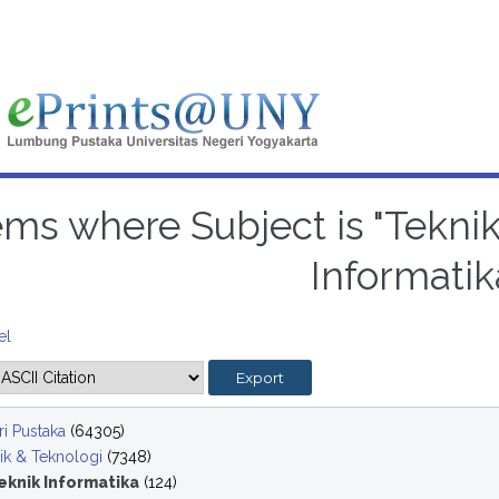
ems where Subject is "Tekni
Informatik
el
i Pustaka
(64305)
ik & Teknologi
(7348)
eknik Informatika
(124)