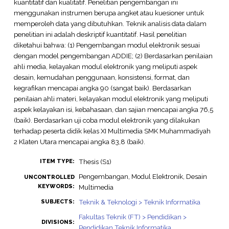
kuantitatif dan kualitatif. Penelitian pengembangan ini
menggunakan instrumen berupa angket atau kuesioner untuk
memperoleh data yang dibutuhkan. Teknik analisis data dalam
penelitian ini adalah deskriptif kuantitatif. Hasil penelitian
diketahui bahwa: (1) Pengembangan modul elektronik sesuai
dengan model pengembangan ADDIE; (2) Berdasarkan penilaian
ahli media, kelayakan modul elektronik yang meliputi aspek
desain, kemudahan penggunaan, konsistensi, format, dan
kegrafikan mencapai angka 90 (sangat baik). Berdasarkan
penilaian ahli materi, kelayakan modul elektronik yang meliputi
aspek kelayakan isi, kebahasaan, dan sajian mencapai angka 76,5
(baik). Berdasarkan uji coba modul elektronik yang dilakukan
terhadap peserta didik kelas XI Multimedia SMK Muhammadiyah
2 Klaten Utara mencapai angka 83,8 (baik).
Thesis (S1)
ITEM TYPE:
Pengembangan, Modul Elektronik, Desain
UNCONTROLLED
KEYWORDS:
Multimedia
Teknik & Teknologi > Teknik Informatika
SUBJECTS:
Fakultas Teknik (FT) > Pendidikan >
DIVISIONS:
Pendidikan Teknik Informatika