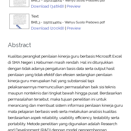
BAB_2 - 11520244004 - Wahyu Susilo Prabowo.pdf
Download (348kB)
|
Preview
Text
BAB_3 - 11520244004 - Wahyu Susilo Prabowo.pdf
Download (200kB)
|
Preview
Abstract
Kualitas perangkat penilaian kinerja guru berbasis Microsoft Excel
di SMA Negeri 1 Kebumen masih rendah. Hal ini ditunjukkan
dengan tidak adanya pengaturan basis data serta output hasil
penilaian yang tidak efektif dan efesien sedangkan penilaian
kinerja guru merupakan hal yang substansial tapi
pelaksanaannya memunculkan permasalahan baik sisi teknis
maupun nonteknis dari tingkat bawah hingga pusat. Berdasarkan
permasalahan tersebut, maka tujuan penelitian ini untuk
merancang dan membuat sistem informasi penilaian kinerja guru
mata pelajaran berbasis web serta melakukan analisis kualitas
berdasarkan aspek reliability, usability, efficiency, testability serta
portability. Metode penelitian yang digunakan adalah Research
and Development (R&D) dengan model pengembangan