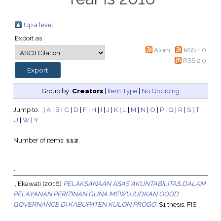
Up a level
Export as
Atom
RSS 1.0
RSS 2.0
Group by:
Creators
|
Item Type
|
No Grouping
Jump to:
.
|
A
|
B
|
C
|
D
|
F
|
H
|
I
|
J
|
K
|
L
|
M
|
N
|
O
|
P
|
Q
|
R
|
S
|
T
|
U
|
W
|
Y
Number of items:
112
.
.
., Ekawati
(2016)
PELAKSANAAN ASAS AKUNTABILITAS DALAM
PELAYANAN PERIZINAN GUNA MEWUJUDKAN GOOD
GOVERNANCE DI KABUPATEN KULON PROGO.
S1 thesis, FIS.