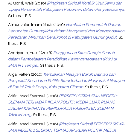
Al Qorni, Wais
(2016)
[Ringkasan Skripsi] Konflik Urut Sewu dan
Upaya Pemerintah Kabupaten Kebumen dalam Penyelesaianya.
S1 thesis, FIS.
Almudzofar, Imam Naufi
(2016)
Hambatan Pemerintah Daerah
Kabupaten Gunungkidul dalam Mengawasi dan Mengendalikan
Peredaran Minuman Beralkohol di Kabupaten Gunungkidul.
S1
thesis, FIS.
Andriyanto, Yusuf
(2016)
Penggunaan Situs Google Search
dalam Pembelajaran Pendidikan Kewarganegaraan (PKn) di
SMA N 1 Tempel.
S1 thesis, FIS.
Arga, Vallen
(2016)
Kemiskinan Nelayan Buruh Ditinjau dari
Perspektif Kesadaran Politik: Studi terhadap Masyarakat Nelayan
di Pantai Teluk Penyu, Kabupaten Cilacap.
S1 thesis, FIS.
Arifin, As’ad Syamsul
(2016)
PERSEPSI SISWA SMA NEGERI 1
SLEMAN TERHADAP IKLAN POLITIK MEDIA LUAR RUANG
DALAM KAMPANYE PEMILUKADA KABUPATEN SLEMAN
TAHUN 2015.
S1 thesis, FIS.
Arifin, As’ad Syamsul
(2016)
[Ringkasan Skripsi] PERSEPSI SISWA
SMA NEGERI 1 SLEMAN TERHADAP IKLAN POLITIK MEDIA