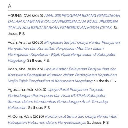
A
AGUNG, DWI
(2016)
ANALISIS PROGRAM BIDANG PENDIDIKAN
DALAM KAMPANYE CALON PRESIDEN DAN WAKIL PRESIDEN
TAHUN 2014 BERDASARKAN PEMBERITAAN MEDIA CETAK.
S1
thesis, FIS.
Adah, Analisa
(2016)
[Ringkasan Skripsi] Upaya Kantor Pelayanan
Penyuluhan dan Konsultasi Perpajakan Muntilan dalam
Peningkatan Kepatuhan Wajib Pajak Penghasilan di Kabupaten
Magelang.
S1 thesis, FIS.
Adah, Analisa
(2016)
Upaya Kantor Pelayanan Penyuluhan dan
Konsultasi Perpajakan Muntilan dalam Peningkatan Kepatuhan
Wajib Pajak Penghasilan di Kabupaten Magelang.
S1 thesis, FIS.
Agustiana, Astri
(2016)
Upaya Pusat Pelayanan Terpadu
Perlindungan Perempuan dan Anak (P2TP2A) Kabupaten
Sleman dalam Memberikan Perlindungan Anak Terhadap
Kekerasan.
S1 thesis, FIS.
Al Qorni, Wais
(2016)
Konflik Urut Sewu dan Upaya Pemerintah
Kabupaten Kebumen dalam Penyelesaianya.
S1 thesis, FIS.