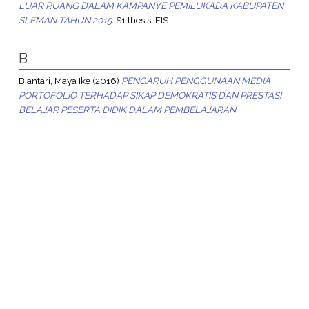
LUAR RUANG DALAM KAMPANYE PEMILUKADA KABUPATEN
SLEMAN TAHUN 2015.
S1 thesis, FIS.
B
Biantari, Maya Ike
(2016)
PENGARUH PENGGUNAAN MEDIA
PORTOFOLIO TERHADAP SIKAP DEMOKRATIS DAN PRESTASI
BELAJAR PESERTA DIDIK DALAM PEMBELAJARAN
PENDIDIKAN PANCASILA DAN KEWARGANEGARAAN.
S1 thesis,
FIS.
C
Cahyowulan, Pipit
(2016)
Peranan Komisi Pemilihan Umum
Daerah dalam Pendidikan Politik Melalui Pemilihan OSIS
Serentak di Kabupaten Bantul.
S1 thesis, FIS.
D
Dharmala, Auditya Ayu
(2016)
IMPLEMENTASI BERPIKIR KRITIS
DAN KREATIF DALAM PEMBELAJARAN PENDIDIKAN