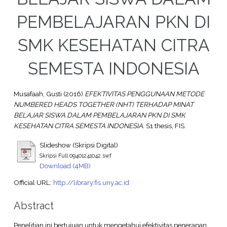
PEMBELAJARAN PKN DI
SMK KESEHATAN CITRA
SEMESTA INDONESIA
Musafaah, Gusti
(2016)
EFEKTIVITAS PENGGUNAAN METODE
NUMBERED HEADS TOGETHER (NHT) TERHADAP MINAT
BELAJAR SISWA DALAM PEMBELAJARAN PKN DI SMK
KESEHATAN CITRA SEMESTA INDONESIA.
S1 thesis, FIS.
Slideshow (Skripsi Digital)
Skripsi Full 09401241042.swf
Download (4MB)
Official URL:
http://library.fis.uny.ac.id
Abstract
Penelitian ini bertujuan untuk mengetahui efektivitas penerapan