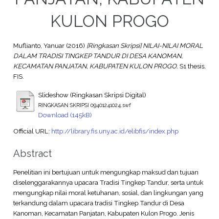
KULON PROGO
Muflianto, Yanuar
(2016)
[Ringkasan Skripsi] NILAI-NILAI MORAL
DALAM TRADISI TINGKEP TANDUR DI DESA KANOMAN,
KECAMATAN PANJATAN, KABUPATEN KULON PROGO.
S1 thesis,
FIS.
Slideshow (Ringkasan Skripsi Digital)
RINGKASAN SKRIPSI 09401241024.swf
Download (145kB)
Official URL:
http://library.fis.uny.ac.id/elibfis/index.php
Abstract
Penelitian ini bertujuan untuk mengungkap maksud dan tujuan
diselenggarakannya upacara Tradisi Tingkep Tandur, serta untuk
mengungkap nilai moral ketuhanan, sosial, dan lingkungan yang
terkandung dalam upacara tradisi Tingkep Tandur di Desa
Kanoman, Kecamatan Panjatan, Kabupaten Kulon Progo. Jenis