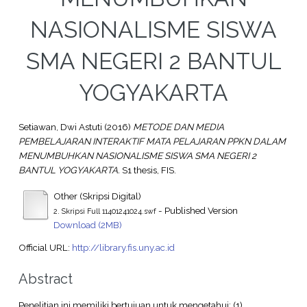
NASIONALISME SISWA
SMA NEGERI 2 BANTUL
YOGYAKARTA
Setiawan, Dwi Astuti
(2016)
METODE DAN MEDIA
PEMBELAJARAN INTERAKTIF MATA PELAJARAN PPKN DALAM
MENUMBUHKAN NASIONALISME SISWA SMA NEGERI 2
BANTUL YOGYAKARTA.
S1 thesis, FIS.
Other (Skripsi Digital)
- Published Version
2. Skripsi Full 11401241024.swf
Download (2MB)
Official URL:
http://library.fis.uny.ac.id
Abstract
Penelitian ini memiliki bertujuan untuk mengetahui: (1)