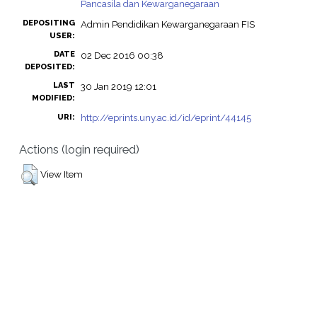
Pancasila dan Kewarganegaraan
DEPOSITING
Admin Pendidikan Kewarganegaraan FIS
USER:
DATE
02 Dec 2016 00:38
DEPOSITED:
LAST
30 Jan 2019 12:01
MODIFIED:
http://eprints.uny.ac.id/id/eprint/44145
URI:
Actions (login required)
View Item