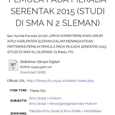
SERENTAK 2015 (STUDI
DI SMA N 2 SLEMAN)
Sari, Kurnia Purwita
(2016)
UPAYA KOMISI PEMILIHAN UMUM
(KPU) KABUPATEN SLEMAN DALAM MENINGKATKAN
PARTISIPASI PEMILIH PEMULA PADA PILKADA SERENTAK 2015
(STUDI DI SMA N 2 SLEMAN).
S1 thesis, FIS.
Slideshow (Skripsi Digital)
SKRIPSI 12401244007.swf
Download (3MB)
Official URL:
http://library.fis.uny.ac.id/elibfis/index.php
Thesis (S1)
ITEM TYPE:
Ilmu Sosial > Hukum
SUBJECTS:
Ilmu Sosial > Kewarganegaraan dan Hukum
Fakultas Ilmu Sosial & Ilmu Politik > Pendidikan
DIVISIONS: