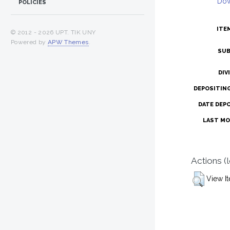
Dow
POLICIES
ITE
© 2012 -
2026 UPT. TIK UNY
Powered by
APW Themes
.
SUB
DIV
DEPOSITIN
DATE DEP
LAST MO
Actions (
View I