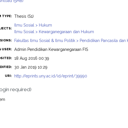
nload (5MB)
Thesis (S1)
M TYPE:
Ilmu Sosial > Hukum
JECTS:
Ilmu Sosial > Kewarganegaraan dan Hukum
Fakultas Ilmu Sosial & Ilmu Politik > Pendidikan Pancasila d
ISIONS:
Admin Pendidikan Kewarganegaraan FIS
G USER:
18 Aug 2016 00:39
OSITED:
30 Jan 2019 10:29
DIFIED:
http://eprints.uny.ac.id/id/eprint/39990
URI:
login required)
tem