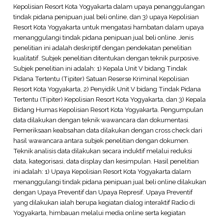
Kepolisian Resort Kota Yogyakarta dalam upaya penanggulangan
tindak pidana penipuan jual beli online, dan 3) upaya Kepolisian
Resort Kota Yogyakarta untuk mengatasi hambatan dalam upaya
menanggulangi tindak pidana penipuan jual beli online. Jenis
penelitian ini adalah deskriptif dengan pendekatan penelitian
kualitatif. Subjek penelitian ditentukan dengan teknik purposive.
Subjek penelitian ini adalah: 1) Kepala Unit V bidang Tindak
Pidana Tertentu (Tipiter) Satuan Reserse Kriminal Kepolisian
Resort Kota Yogyakarta, 2) Penyidik Unit V bidang Tindak Pidana
Tertentu (Tipiter) Kepolisian Resort Kota Yogyakarta, dan 3) Kepala
Bidang Humas Kepolisian Resort Kota Yogyakarta. Pengumpulan
data dilakukan dengan teknik wawancara dan dokumentasi.
Pemeriksaan keabsahan data dilakukan dengan cross check dari
hasil wawancara antara subjek penelitian dengan dokumen.
Teknik analisis data dilakukan secara induktif melalui reduksi
data, kategorisasi, data display dan kesimpulan. Hasil penelitian
ini adalah: 1) Upaya Kepolisian Resort Kota Yogyakarta dalam
menanggulangi tindak pidana penipuan jual beli online dilakukan
dengan Upaya Preventif dan Upaya Represif. Upaya Preventif
yang dilakukan ialah berupa kegiatan dialog interaktif Radio di
Yogyakarta, himbauan melalui media online serta kegiatan