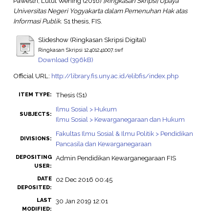
Pawestri, Lulut Wening
(2016)
[Ringkasan Skripsi] Upaya
Universitas Negeri Yogyakarta dalam Pemenuhan Hak atas
Informasi Publik.
S1 thesis, FIS.
Slideshow (Ringkasan Skripsi Digital)
Ringkasan Skripsi 12401241007.swf
Download (396kB)
Official URL:
http://library.fis.uny.ac.id/elibfis/index.php
Thesis (S1)
ITEM TYPE:
Ilmu Sosial > Hukum
SUBJECTS:
Ilmu Sosial > Kewarganegaraan dan Hukum
Fakultas Ilmu Sosial & Ilmu Politik > Pendidikan
DIVISIONS:
Pancasila dan Kewarganegaraan
DEPOSITING
Admin Pendidikan Kewarganegaraan FIS
USER:
DATE
02 Dec 2016 00:45
DEPOSITED:
LAST
30 Jan 2019 12:01
MODIFIED: