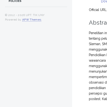
Dow
POLICIES
Official URL
© 2012 -
2026 UPT. TIK UNY
Powered by
APW Themes
.
Abstra
Penelitian 
tentang pel
Sleman, SMP
menggunakan
Pendidikan
wawancara d
menggunakan
menunjukan 
mempertimba
observasi 
pendidikan 
persepsi gu
postest. Ka