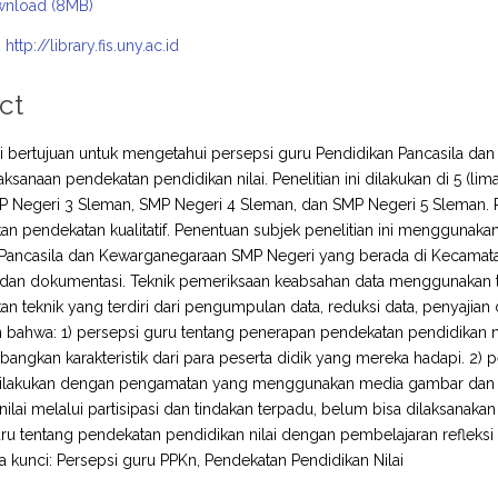
nload (8MB)
:
http://library.fis.uny.ac.id
ct
ini bertujuan untuk mengetahui persepsi guru Pendidikan Pancasila 
aksanaan pendekatan pendidikan nilai. Penelitian ini dilakukan di 5 (l
 Negeri 3 Sleman, SMP Negeri 4 Sleman, dan SMP Negeri 5 Sleman. Pene
 pendekatan kualitatif. Penentuan subjek penelitian ini menggunakan 
 Pancasila dan Kewarganegaraan SMP Negeri yang berada di Kecamat
an dokumentasi. Teknik pemeriksaan keabsahan data menggunakan tekn
 teknik yang terdiri dari pengumpulan data, reduksi data, penyajian d
bahwa: 1) persepsi guru tentang penerapan pendekatan pendidikan nil
ngkan karakteristik dari para peserta didik yang mereka hadapi. 2) p
dilakukan dengan pengamatan yang menggunakan media gambar dan p
nilai melalui partisipasi dan tindakan terpadu, belum bisa dilaksanakan
ru tentang pendekatan pendidikan nilai dengan pembelajaran refleksi 
ta kunci: Persepsi guru PPKn, Pendekatan Pendidikan Nilai