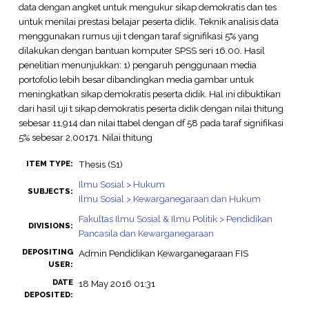
data dengan angket untuk mengukur sikap demokratis dan tes
untuk menilai prestasi belajar peserta didik. Teknik analisis data
menggunakan rumus uji t dengan taraf signifikasi 5% yang
dilakukan dengan bantuan komputer SPSS seri 16.00. Hasil
penelitian menunjukkan: 1) pengaruh penggunaan media
portofolio lebih besar dibandingkan media gambar untuk
meningkatkan sikap demokratis peserta didik. Hal ini dibuktikan
dari hasil uji t sikap demokratis peserta didik dengan nilai thitung
sebesar 11,914 dan nilai ttabel dengan df 58 pada taraf signifikasi
5% sebesar 2,00171. Nilai thitung
Thesis (S1)
ITEM TYPE:
Ilmu Sosial > Hukum
SUBJECTS:
Ilmu Sosial > Kewarganegaraan dan Hukum
Fakultas Ilmu Sosial & Ilmu Politik > Pendidikan
DIVISIONS:
Pancasila dan Kewarganegaraan
DEPOSITING
Admin Pendidikan Kewarganegaraan FIS
USER:
DATE
18 May 2016 01:31
DEPOSITED: