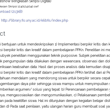
deshow (Ringkasan Skripsi Digital)
kasan Skripsi 12401241040.swf
nload (213kB)
:
http://library.fis.uny.ac.id/elibfis/index.php
ct
ini bertujuan untuk mendeskripsikan 1) Implementasi berpikir kritis da
i berpikir kritis dan kreatif dalam pembelajaran PPKn. Penelitian ini m
ubyek penelitian menggunakan teknik purposive. Subjek penelitian 
ik pengumpulan data dilakukan dengan wawancara, observasi dan dok
riksaan keabsahan data. Hasil dari proses analisis data kemudian disaj
i berpikir kritis dan kreatif dalam pembelajaran PPKn terlihat dari a) 
ntahuan mendalam yang mendorong siswa untuk berpikir secara cepat d
gembangan daya pikir sehingga siswa mampu untuk menyimpulkan s
erikan argumen/ solusi yang tepat. b) Perencanaan pembelajaran 
nya, mengasosiasikan dan mengomunikasikan, c) Pelaksanaan pembelaj
 pada keaktifan siswa. Hal ini ditunjukan dengan kegiatan belajar d
 dan d) Pada saat penilaian, yaitu ulangan harian guru membuat soal