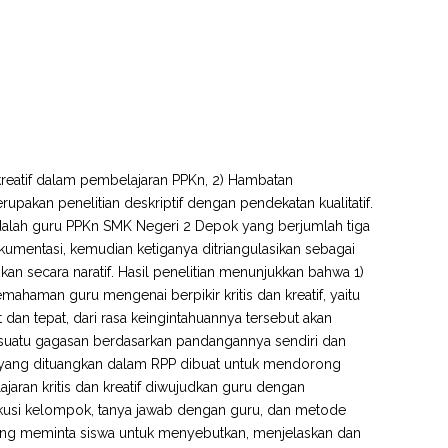
n kreatif dalam pembelajaran PPKn, 2) Hambatan
erupakan penelitian deskriptif dengan pendekatan kualitatif.
adalah guru PPKn SMK Negeri 2 Depok yang berjumlah tiga
umentasi, kemudian ketiganya ditriangulasikan sebagai
ikan secara naratif. Hasil penelitian menunjukkan bahwa 1)
Pemahaman guru mengenai berpikir kritis dan kreatif, yaitu
an tepat, dari rasa keingintahuannya tersebut akan
uatu gagasan berdasarkan pandangannya sendiri dan
yang dituangkan dalam RPP dibuat untuk mendorong
aran kritis dan kreatif diwujudkan guru dengan
iskusi kelompok, tanya jawab dengan guru, dan metode
 yang meminta siswa untuk menyebutkan, menjelaskan dan