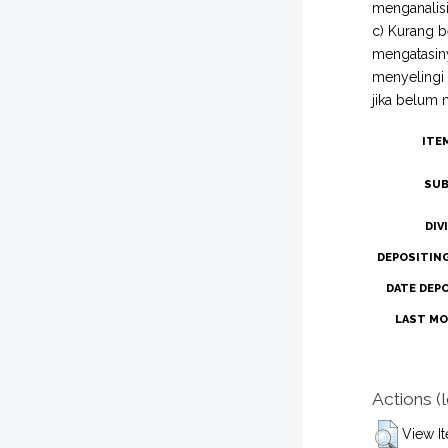
menganalisi
c) Kurang b
mengatasiny
menyelingi
jika belum m
ITE
SUB
DIV
DEPOSITIN
DATE DEP
LAST MO
Actions (
View I