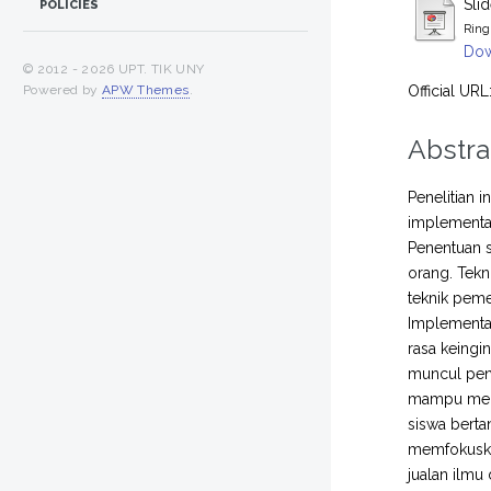
Sli
POLICIES
Ring
Dow
© 2012 -
2026 UPT. TIK UNY
Official URL
Powered by
APW Themes
.
Abstra
Penelitian 
implementas
Penentuan s
orang. Tekn
teknik peme
Implementas
rasa keingi
muncul pen
mampu memb
siswa berta
memfokuskan
jualan ilmu