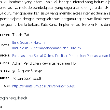
s. 2) Hambatan yang ditemui yaitu a) Jaringan internet yang belum d
ervariasinya metode pembelajaran yang digunakan oleh guru dan d) R
a guru menggabungkan siswa yang memiliki akses internet dengan sisw
 pembelajaran dengan mengajak siswa bergurau agar siswa tidak mer
engetahui berita terbaru. Kata Kunci: Implementasi, Berpikir Kritis dan
Thesis (S1)
M TYPE:
Ilmu Sosial > Hukum
JECTS:
Ilmu Sosial > Kewarganegaraan dan Hukum
Fakultas Ilmu Sosial & Ilmu Politik > Pendidikan Pancasila d
ISIONS:
Admin Pendidikan Kewarganegaraan FIS
G USER:
30 Aug 2016 01:42
OSITED:
30 Jan 2019 10:46
DIFIED:
http://eprints.uny.ac.id/id/eprint/40846
URI:
login required)
tem