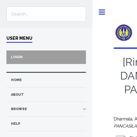
Toggle
USER MENU
LOGIN
[R
DA
HOME
P
ABOUT
BROWSE
Dharmala, 
HELP
PANCASIL