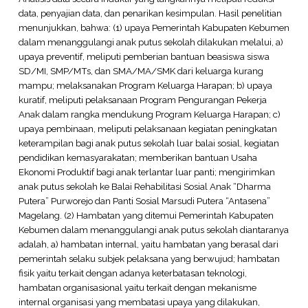
data, penyajian data, dan penarikan kesimpulan. Hasil penelitian
menunjukkan, bahwa: (1) upaya Pemerintah Kabupaten Kebumen
dalam menanggulangi anak putus sekolah dilakukan melalui, a)
upaya preventif, meliputi pemberian bantuan beasiswa siswa
SD/MI, SMP/MTs, dan SMA/MA/SMK dari keluarga kurang
mampu; melaksanakan Program Keluarga Harapan; b) upaya
kuratif, meliputi pelaksanaan Program Pengurangan Pekerja
Anak dalam rangka mendukung Program Keluarga Harapan; c)
upaya pembinaan, meliputi pelaksanaan kegiatan peningkatan
keterampilan bagi anak putus sekolah luar balai sosial, kegiatan
pendidikan kemasyarakatan; memberikan bantuan Usaha
Ekonomi Produktif bagi anak terlantar luar panti; mengirimkan
anak putus sekolah ke Balai Rehabilitasi Sosial Anak “Dharma
Putera” Purworejo dan Panti Sosial Marsudi Putera “Antasena”
Magelang. (2) Hambatan yang ditemui Pemerintah Kabupaten
Kebumen dalam menanggulangi anak putus sekolah diantaranya
adalah, a) hambatan internal, yaitu hambatan yang berasal dari
pemerintah selaku subjek pelaksana yang berwujud; hambatan
fisik yaitu terkait dengan adanya keterbatasan teknologi,
hambatan organisasional yaitu terkait dengan mekanisme
internal organisasi yang membatasi upaya yang dilakukan,