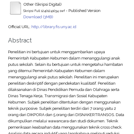
Other (Skripsi Digital)
- Published Version
Skripsi Full 12401241034.swf
Download (3MB)
Official URL:
http://library.fis.uny.ac.id
Abstract
Penelitian ini bertujuan untuk menggambarkan upaya
Pemerintah Kabupaten Kebumen dalam menanggulangi anak
putus sekolah. Selain itu bertujuan untuk mengetahui hambatan
yang ditemui Pemerintah Kabupaten Kebumen dalam
menanggulangi anak putus sekolah. Penelitian ini merupakan
penelitian deskriptif dengan pendekatan kualitatif. Penelitian
dilaksanakan di Dinas Pendidikan Pemuda dan Olahraga serta
Dinas Tenaga Kerja, Transmigrasi dan Sosial Kabupaten
Kebumen. Subjek penelitian ditentukan dengan menggunakan
teknik purposive. Subjek penelitian terdiri dari 7 orang yaitu 2
orang dari DIKPORA dan 5 orang dari DISNAKERTRANSOS. Data
dikumpulkan melalui wawancara dan studi dokumen. Teknik
pemeriksaan keabsahan data menggunakan teknik cross check.
Analisis data secara induktif yang langkahnya meliputi reduksi