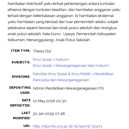
hambatan distributif yaitu terkait pertentangan antara tuntutan
efisiensi dengan tuntutan keadilan, dan hambatan anggaran yaitu
terkait dengan keterbatasan anggaran; b) hambatan eksternal
yaitu hambatan yang berasal dari luar pemerintah selaku subjek
pelaksana seperti berasal dari anak putus sekolah dan orangtua
anak putus sekolah. Kata Kunci : Upaya, Pemerintah Kabupaten
Kebumen, Menanggulangi, Anak Putus Sekolah
Thesis (S1)
ITEM TYPE:
Ilmu Sosial > Hukum
SUBJECTS:
Ilmu Sosial > Kewarganegaraan dan Hukum
Fakultas Ilmu Sosial & Ilmu Politik > Pendidikan
DIVISIONS:
Pancasila dan Kewarganegaraan
DEPOSITING
Admin Pendidikan Kewarganegaraan FIS
USER:
DATE
10 May 2016 00:30
DEPOSITED:
LAST
30 Jan 2019 07:48
MODIFIED:
http://eprints.uny.ac.id/id/eprint/32471
URI: