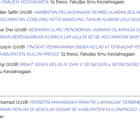
 PANJEN YOGYAKARTA.
S1 thesis, Fakultas Ilmu Keolahragaan.
tan Safitri
(2018)
HAMBATAN PELAKSANAAN PEMBELAJARAN BOLAVOL
KECAMATAN COBLONG KOTA BANDUNG TAHUN AJARAN 2017/2018
sar Dwi
(2018)
KESIAPAN GURU PENDIDIKAN JASMANI OLAHRAGA 
RAN BERDASARKAN KURIKULUM 2013 DI SD SE-KECAMATAN BAN
uzayin
(2018)
TINGKAT PEMAHAMAN SISWA KELAS VI TERHADAP PE
 KABUPATEN KULON PROGO.
S1 thesis, Fakultas Ilmu Keolahragaan.
uji
(2018)
MINAT SISWA KELAS IV DAN V SD NEGERI 4 WONOSOB
mu Keolahragaan.
uchamad
(2018)
PERSEPSI MAHASISWA PRAKTIK LAPANGAN TERBIMB
RAN PENJAS DI SEKOLAH DASAR SE-KABUPATEN KULONPROGO TA
an.