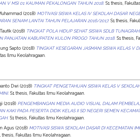
DAN V MSI 01 KAUMAN PEKALONGAN TAHUN 2018.
S1 thesis, Fakult
, Muhammad
(2018)
MOTIVASI SISWA KELAS IV SEKOLAH DASAR NE
RAN SENAM LANTAI TAHUN PELAJARAN 2016/2017.
S1 thesis, Faku
Taufik
(2018)
TINGKAT POLA HIDUP SEHAT SISWA SDLB TUNAGRAHI
N PANJATAN KABUPATEN KULON PROGO TAHUN 2018.
S1 thesis, F
ung Sapto
(2018)
TINGKAT KESEGARAN JASMANI SISWA KELAS V DI
ultas Ilmu Keolahragaan.
nanto Dwi
(2018)
TINGKAT PENGETAHUAN SISWA KELAS V SEKOLAH
INI.
S1 thesis, Fakultas Ilmu Keolahragaan.
ji
(2018)
PENGEMBANGAN MEDIA AUDIO VISUAL DALAM PEMBELAJ
N KAKI PADA PESERTA DIDIK KELAS II SD NEGERI SEMEN KECA
GAH.
S1 thesis, Fakultas Ilmu Keolahragaan.
am Agus
(2018)
MOTIVASI SISWA SEKOLAH DASAR DI KECEMATAN IM
 thesis, Fakultas Ilmu Keolahragaan.