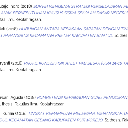
tejo Indro
(2018)
SURVEI MENGENAI STRATEGI PEMBELAJARAN PE
 ANAK BERKEBUTUHAN KHUSUS SISWA SEKOLAH DASAR NEGERI 
ultas Ilmu Keolahragaan.
Jati
(2018)
HUBUNGAN ANTARA KEBIASAAN SARAPAN DENGAN TINGK
 1 PARANGRITIS KECAMATAN KRETEK KABUPATEN BANTUL.
S1 thes
ryanti
(2018)
PROFIL KONDISI FISIK ATLET PAB BESAR (USIA 15-1
ultas Ilmu Keolahragaan.
awan, Agusta
(2018)
KOMPETENSI KEPRIBADIAN GURU PENDIDIKAN
 thesis, Fakultas Ilmu Keolahragaan.
, Kurnia
(2018)
TINGKAT KEMAMPUAN MELEMPAR, MENANGKAP, DA
DUL KECAMATAN GEBANG KABUPATEN PURWOREJO.
S1 thesis, Fa