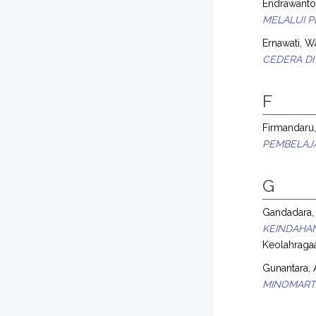
Endrawanto,
MELALUI P
Ernawati, 
CEDERA DI
F
Firmandaru
PEMBELAJA
G
Gandadara,
KEINDAHAN
Keolahraga
Gunantara, 
MINOMART