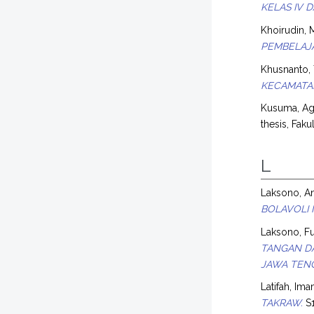
KELAS IV 
Khoirudin
PEMBELAJA
Khusnanto, 
KECAMATA
Kusuma, Ag
thesis, Fak
L
Laksono, A
BOLAVOLI M
Laksono, Fu
TANGAN DA
JAWA TEN
Latifah, Im
TAKRAW.
S1