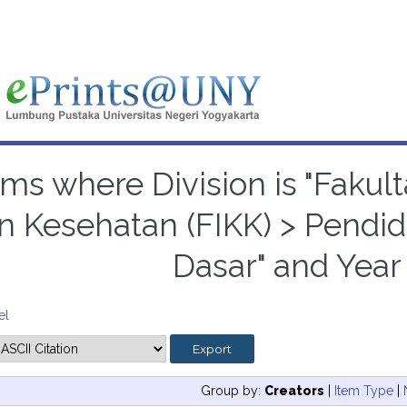
ems where Division is "Faku
n Kesehatan (FIKK) > Pendi
Dasar" and Year 
el
Group by:
Creators
|
Item Type
|