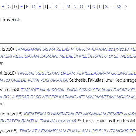
|
B
|
C
|
D
|
E
|
F
|
G
|
H
|
I
|
J
|
K
|
L
|
M
|
N
|
O
|
P
|
Q
|
R
|
S
|
T
|
W
|
Y
items:
112
.
a
(2018)
TANGGAPAN SISWA KELAS V TAHUN AJARAN 2017/2018 T
TERI KEBUGARAN JASMANI MELALUI MEDIA KARTU DI SD NEGERI
an.
al
(2018)
TINGKAT KESULITAN DALAM PEMBELAJARAN GULING BEL
N KOTAGEDE KOTA YOGYAKARTA.
S1 thesis, Fakultas Ilmu Keolahrag
 Via
(2018)
TINGKAT NILAI SOSIAL PADA SISWA SEKOLAH DASAR K
 BOLA BESAR DI SD NEGERI KARANGJATI MINOMARTANI NGAGLIK
an.
andra
(2018)
IDENTIFIKASI HAMBATAN PELAKSANAAN PEMBELAJAR
BUPATEN BANTUL TAHUN 2017/2018.
S1 thesis, Fakultas Ilmu Keola
ayu
(2018)
TINGKAT KEMAMPUAN PUKULAN LOB BULUTANGKIS PESE