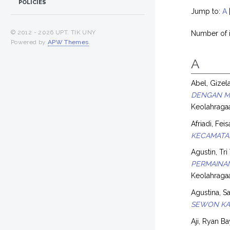
POLICIES
Jump to:
A
© 2012 -
2026 UPT. TIK UNY
Number of 
Powered by
APW Themes
.
A
Abel, Gizel
DENGAN MA
Keolahraga
Afriadi, Feis
KECAMATA
Agustin, Tri
PERMAINAN
Keolahraga
Agustina, S
SEWON KA
Aji, Ryan B