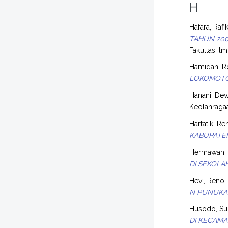
H
Hafara, Rafi
TAHUN 200
Fakultas Il
Hamidan, 
LOKOMOTO
Hanani, De
Keolahraga
Hartatik, Ren
KABUPATEN
Hermawan, 
DI SEKOLA
Hevi, Reno 
N PUNUKA
Husodo, Su
DI KECAMA