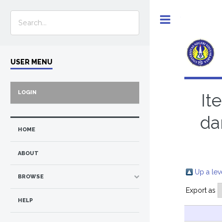
Toggle
USER MENU
LOGIN
It
da
HOME
ABOUT
Up a lev
BROWSE
Export as
HELP