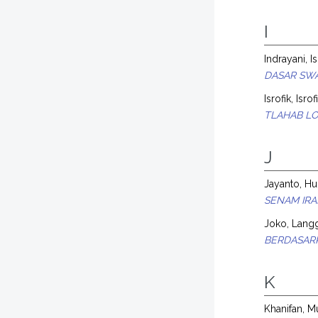
I
Indrayani, I
DASAR SWA
Isrofik, Isrof
TLAHAB L
J
Jayanto, H
SENAM IRA
Joko, Lang
BERDASAR
K
Khanifan,