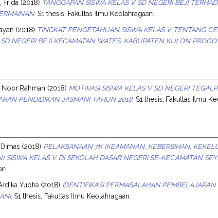
 Frida
(2018)
TANGGAPAN SISWA KELAS V SD NEGERI BEJI TERH
ERMAINAN.
S1 thesis, Fakultas Ilmu Keolahragaan.
Wayan
(2018)
TINGKAT PENGETAHUAN SISWA KELAS V TENTANG C
 SD NEGERI BEJI KECAMATAN WATES, KABUPATEN KULON PROGO
, Noor Rahman
(2018)
MOTIVASI SISWA KELAS V SD NEGERI TEGA
RAN PENDIDIKAN JASMANI TAHUN 2018.
S1 thesis, Fakultas Ilmu K
 Dimas
(2018)
PELAKSANAAN 7K (KEAMANAN, KEBERSIHAN, KEKEL
) SISWA KELAS V DI SEKOLAH DASAR NEGERI SE-KECAMATAN S
an.
Ardika Yudha
(2018)
IDENTIFIKASI PERMASALAHAN PEMBELAJARAN 
ANI.
S1 thesis, Fakultas Ilmu Keolahragaan.