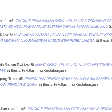
sna
(2018)
TINGKAT PEMAHAMAN SISWA KELAS ATAS TERHADAP PE
STA SE-KECAMATAN MLATI SLEMAN TAHUN AJARAN 2018/2019.
S1
ik
(2018)
HUBUNGAN ANTARA ASUPAN GIZI DENGAN TINGKAT KESEG
OR KECAMAAN KARANGREJA KABUPATEN PURBALINGGA.
S1 thesis,
uda Fauzan Dwi
(2018)
MINAT SISWA KELAS V DAN VI SD NEGERI 
MA.
S1 thesis, Fakultas Ilmu Keolahragaan.
geng Tri
(2018)
PENERAPAN PENDEKATAN ILMIAH DALAM PEMBELAJ
KAN PENDAPAT GURU.
S1 thesis, Fakultas Ilmu Keolahragaan.
 Muhammad
(2018)
TINGKAT PENGETAHUAN PERILAKU HIDUP BERSIH 