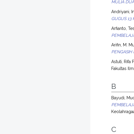
MULIA DUA
Andriyani, In
GUGUS 13 
Arfianto, Te
PEMBELAJA
Arifin, M. M
PENGASIH
Astuti, Rifa P
Fakultas Il
B
Bayudi, M
PEMBELAJA
Keolahraga
C