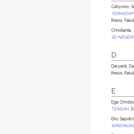
Cahyono, Su
TERHADAP
thesis, Fak
Christianta, 
SD NEGERI
D
Daryanti, Da
thesis, Fak
E
Ega Christy
TENGAH.
S1
Eko Saputro
WINONGKI