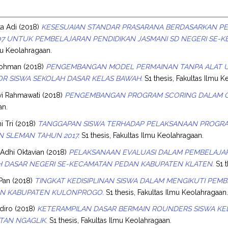
ka Adi
(2018)
KESESUAIAN STANDAR PRASARANA BERDASARKAN PE
7 UNTUK PEMBELAJARAN PENDIDIKAN JASMANI SD NEGERI SE-
mu Keolahragaan.
Rohman
(2018)
PENGEMBANGAN MODEL PERMAINAN TANPA ALAT
R SISWA SEKOLAH DASAR KELAS BAWAH.
S1 thesis, Fakultas Ilmu K
wi Rahmawati
(2018)
PENGEMBANGAN PROGRAM SCORING DALAM O
an.
i Tri
(2018)
TANGGAPAN SISWA TERHADAP PELAKSANAAN PROGRAM 
 SLEMAN TAHUN 2017.
S1 thesis, Fakultas Ilmu Keolahragaan.
Adhi Oktavian
(2018)
PELAKSANAAN EVALUASI DALAM PEMBELAJA
H DASAR NEGERI SE-KECAMATAN PEDAN KABUPATEN KLATEN.
S1 t
Pan
(2018)
TINGKAT KEDISIPLINAN SISWA DALAM MENGIKUTI PEMBE
N KABUPATEN KULONPROGO.
S1 thesis, Fakultas Ilmu Keolahragaan
diro
(2018)
KETERAMPILAN DASAR BERMAIN ROUNDERS SISWA KE
TAN NGAGLIK.
S1 thesis, Fakultas Ilmu Keolahragaan.