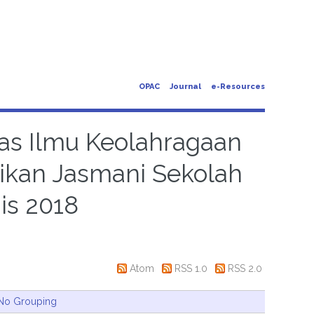
OPAC
Journal
e-Resources
ltas Ilmu Keolahragaan
dikan Jasmani Sekolah
is 2018
Atom
RSS 1.0
RSS 2.0
No Grouping