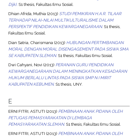
Dijk).
S1 thesis, Fakultas Ilmu Sosial.
Dhian Afrida, Muthia
(2013)
STUDI PEMIKIRAN H.A.R. TILAAR
TERHADAP NILAI-NILAI MULTIKULTURALISME DALAM
PERSPEKTIF PENDIDIKAN KEWARGANEGARAAN.
S1 thesis,
Fakultas Ilmu Sosial.
Dian Satria, Charismana
(2013)
HUBUNGAN PERTIMBANGAN
MORAL DENGAN MORAL DISENGAGEMENT PADA SISWA SMA
SE KABUPATEN SLEMAN.
S1 thesis, Fakultas Ilmu Sosial.
Dwi Cahyani, Novi
(2013)
PERANAN GURU PENDIDIKAN
KEWARGANEGARAAN DALAM MENINGKATKAN KESADARAN
HUKUM BERLALU LINTAS PADA SISWA SMP N I MIRIT
KABUPATEN KEBUMEN.
S1 thesis, UNY.
E
ERNI FITRI, ASTUTI
(2013)
PEMBINAAN ANAK PIDANA OLEH
PETUGAS PEMASYARAKATAN DI LEMBAGA
PEMASYARAKATAN SLEMAN.
S1 thesis, Fakultas Ilmu Sosial.
ERNI FITRI, ASTUTI
(2013)
PEMBINAAN ANAK PIDANA OLEH