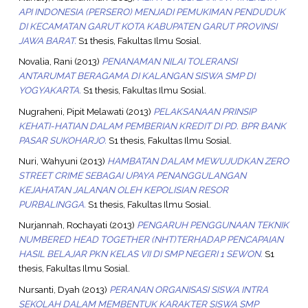
API INDONESIA (PERSERO) MENJADI PEMUKIMAN PENDUDUK
DI KECAMATAN GARUT KOTA KABUPATEN GARUT PROVINSI
JAWA BARAT.
S1 thesis, Fakultas Ilmu Sosial.
Novalia, Rani
(2013)
PENANAMAN NILAI TOLERANSI
ANTARUMAT BERAGAMA DI KALANGAN SISWA SMP DI
YOGYAKARTA.
S1 thesis, Fakultas Ilmu Sosial.
Nugraheni, Pipit Melawati
(2013)
PELAKSANAAN PRINSIP
KEHATI-HATIAN DALAM PEMBERIAN KREDIT DI PD. BPR BANK
PASAR SUKOHARJO.
S1 thesis, Fakultas Ilmu Sosial.
Nuri, Wahyuni
(2013)
HAMBATAN DALAM MEWUJUDKAN ZERO
STREET CRIME SEBAGAI UPAYA PENANGGULANGAN
KEJAHATAN JALANAN OLEH KEPOLISIAN RESOR
PURBALINGGA.
S1 thesis, Fakultas Ilmu Sosial.
Nurjannah, Rochayati
(2013)
PENGARUH PENGGUNAAN TEKNIK
NUMBERED HEAD TOGETHER (NHT)TERHADAP PENCAPAIAN
HASIL BELAJAR PKN KELAS VII DI SMP NEGERI 1 SEWON.
S1
thesis, Fakultas Ilmu Sosial.
Nursanti, Dyah
(2013)
PERANAN ORGANISASI SISWA INTRA
SEKOLAH DALAM MEMBENTUK KARAKTER SISWA SMP