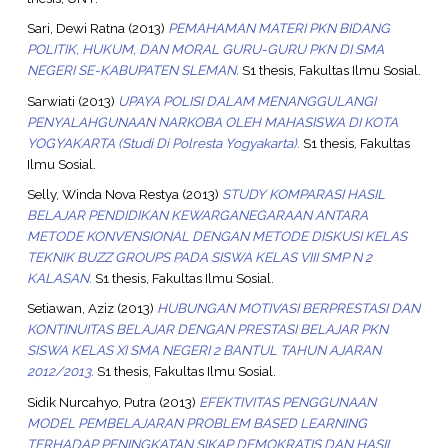
Sari, Dewi Ratna
(2013)
PEMAHAMAN MATERI PKN BIDANG
POLITIK, HUKUM, DAN MORAL GURU-GURU PKN DI SMA
NEGERI SE-KABUPATEN SLEMAN.
S1 thesis, Fakultas Ilmu Sosial.
Sarwiati
(2013)
UPAYA POLISI DALAM MENANGGULANGI
PENYALAHGUNAAN NARKOBA OLEH MAHASISWA DI KOTA
YOGYAKARTA (Studi Di Polresta Yogyakarta).
S1 thesis, Fakultas
Ilmu Sosial.
Selly, Winda Nova Restya
(2013)
STUDY KOMPARASI HASIL
BELAJAR PENDIDIKAN KEWARGANEGARAAN ANTARA
METODE KONVENSIONAL DENGAN METODE DISKUSI KELAS
TEKNIK BUZZ GROUPS PADA SISWA KELAS VIII SMP N 2
KALASAN.
S1 thesis, Fakultas Ilmu Sosial.
Setiawan, Aziz
(2013)
HUBUNGAN MOTIVASI BERPRESTASI DAN
KONTINUITAS BELAJAR DENGAN PRESTASI BELAJAR PKN
SISWA KELAS XI SMA NEGERI 2 BANTUL TAHUN AJARAN
2012/2013.
S1 thesis, Fakultas Ilmu Sosial.
Sidik Nurcahyo, Putra
(2013)
EFEKTIVITAS PENGGUNAAN
MODEL PEMBELAJARAN PROBLEM BASED LEARNING
TERHADAP PENINGKATAN SIKAP DEMOKRATIS DAN HASIL