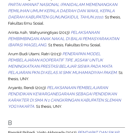
PARTAI AMANAT NASIONAL (PAN)DALAM MEMENANGKAN
PEMILIHAN UMUM KEPALA DAERAH DAN WAKIL KEPALA
DAERAH KABUPATEN GUNUNGKIDUL TAHUN 2010.
S1 thesis,
Fakultas Ilmu Sosial.
Arinta Asih, Wahyuningtiyas
(2013)
PELAKSANAAN
PEMBIMBINGAN ANAK NAKAL DI BALAI PEMASYARAKATAN
(BAPAS) MAGELANG.
S1 thesis, Fakultas Ilmu Sosial.
Arum Budi Utami, Ratri
(2013)
PENERAPAN MODEL
PEMBELAJARAN KOOPERATIF TIPE JIGSAW UNTUK
MENINGKATKAN PRESTASI BELAJAR SISWA PADA MATA
PELAJARAN PKN DI KELAS XI SMK MUHAMADIYAH PAKEM.
S1
thesis, UNY.
Aryanto, Rendi
(2013)
PELAKSANAAN PEMBELAJARAN
PENDIDIKAN KEWARGANEGARAAN SEBAGAI PENDIDIKAN
KARAKTER DI SMA N 1 CANGKRINGAN KABUPATEN SLEMAN
YOGYAKARTA.
S1 thesis, UNY.
B
Bangkit Pribadi, Visito Akhmada
(2013)
PENDAPAT DAN SIKAP