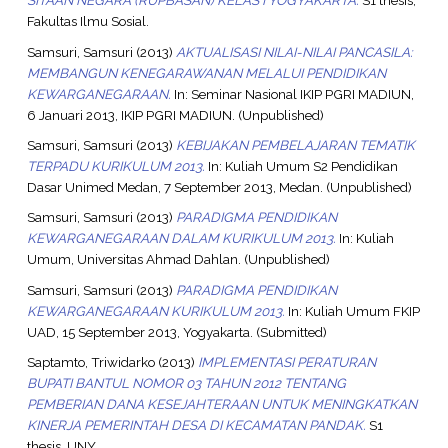
SITAAN NEGARA (RUPBASAN) KELAS I YOGYAKARTA.
S1 thesis,
Fakultas Ilmu Sosial.
Samsuri, Samsuri
(2013)
AKTUALISASI NILAI-NILAI PANCASILA:
MEMBANGUN KENEGARAWANAN MELALUI PENDIDIKAN
KEWARGANEGARAAN.
In: Seminar Nasional IKIP PGRI MADIUN,
6 Januari 2013, IKIP PGRI MADIUN. (Unpublished)
Samsuri, Samsuri
(2013)
KEBIJAKAN PEMBELAJARAN TEMATIK
TERPADU KURIKULUM 2013.
In: Kuliah Umum S2 Pendidikan
Dasar Unimed Medan, 7 September 2013, Medan. (Unpublished)
Samsuri, Samsuri
(2013)
PARADIGMA PENDIDIKAN
KEWARGANEGARAAN DALAM KURIKULUM 2013.
In: Kuliah
Umum, Universitas Ahmad Dahlan. (Unpublished)
Samsuri, Samsuri
(2013)
PARADIGMA PENDIDIKAN
KEWARGANEGARAAN KURIKULUM 2013.
In: Kuliah Umum FKIP
UAD, 15 September 2013, Yogyakarta. (Submitted)
Saptamto, Triwidarko
(2013)
IMPLEMENTASI PERATURAN
BUPATI BANTUL NOMOR 03 TAHUN 2012 TENTANG
PEMBERIAN DANA KESEJAHTERAAN UNTUK MENINGKATKAN
KINERJA PEMERINTAH DESA DI KECAMATAN PANDAK.
S1
thesis, UNY.