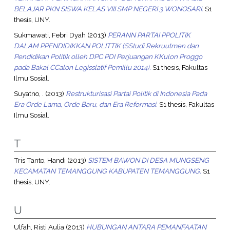
BELAJAR PKN SISWA KELAS VIII SMP NEGERI 3 WONOSARI.
S1
thesis, UNY.
Sukmawati, Febri Dyah
(2013)
PERANN PARTAI PPOLITIK
DALAM PPENDIDIKKAN POLITTIK (SStudi Rekruutmen dan
Pendidikan Politik olleh DPC PDI Perjuangan KKulon Proggo
pada Bakal CCalon Legisslatif Pemillu 2014).
S1 thesis, Fakultas
Ilmu Sosial.
Suyatno, .
(2013)
Restrukturisasi Partai Politik di Indonesia Pada
Era Orde Lama, Orde Baru, dan Era Reformasi.
S1 thesis, Fakultas
Ilmu Sosial.
T
Tris Tanto, Handi
(2013)
SISTEM BAWON DI DESA MUNGSENG
KECAMATAN TEMANGGUNG KABUPATEN TEMANGGUNG.
S1
thesis, UNY.
U
Ulfah, Risti Aulia
(2013)
HUBUNGAN ANTARA PEMANFAATAN