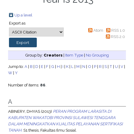
Up a level
Export as
Atom
RSS 1.0
RSS 2.0
Group by:
Creators
|
Item Type
|
No Grouping
Jump to:
A
|
B
|
D
|
E
|
F
|
G
|
H
|
I
|
K
|
L
|
M
|
N
|
O
|
P
|
R
|
S
|
T
|
U
|
V
|
W
|
Y
Number of items:
86
.
A
ABINERY, DHYAS
(2013)
PERAN PROGRAM LARASITA DI
KABUPATEN WAKATOBI PROVINSI SULAWESI TENGGARA
DALAM MENINGKATKAN KUALITAS PELAYANAN SERTIFIKASI
TANAH.
S1 thesis, Fakultas Ilmu Sosial.