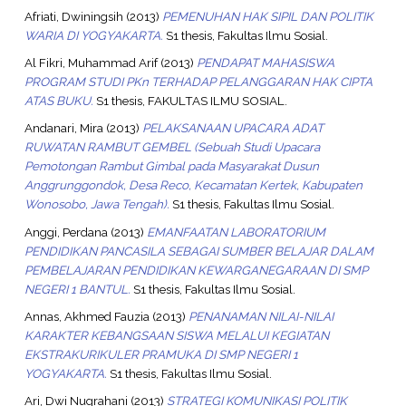
Afriati, Dwiningsih
(2013)
PEMENUHAN HAK SIPIL DAN POLITIK
WARIA DI YOGYAKARTA.
S1 thesis, Fakultas Ilmu Sosial.
Al Fikri, Muhammad Arif
(2013)
PENDAPAT MAHASISWA
PROGRAM STUDI PKn TERHADAP PELANGGARAN HAK CIPTA
ATAS BUKU.
S1 thesis, FAKULTAS ILMU SOSIAL.
Andanari, Mira
(2013)
PELAKSANAAN UPACARA ADAT
RUWATAN RAMBUT GEMBEL (Sebuah Studi Upacara
Pemotongan Rambut Gimbal pada Masyarakat Dusun
Anggrunggondok, Desa Reco, Kecamatan Kertek, Kabupaten
Wonosobo, Jawa Tengah).
S1 thesis, Fakultas Ilmu Sosial.
Anggi, Perdana
(2013)
EMANFAATAN LABORATORIUM
PENDIDIKAN PANCASILA SEBAGAI SUMBER BELAJAR DALAM
PEMBELAJARAN PENDIDIKAN KEWARGANEGARAAN DI SMP
NEGERI 1 BANTUL.
S1 thesis, Fakultas Ilmu Sosial.
Annas, Akhmed Fauzia
(2013)
PENANAMAN NILAI-NILAI
KARAKTER KEBANGSAAN SISWA MELALUI KEGIATAN
EKSTRAKURIKULER PRAMUKA DI SMP NEGERI 1
YOGYAKARTA.
S1 thesis, Fakultas Ilmu Sosial.
Ari, Dwi Nugrahani
(2013)
STRATEGI KOMUNIKASI POLITIK