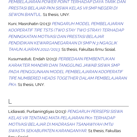
PEMBELAJARAN POWER POINT TERHADAP DAYA TARIK DAN
PRESTASI BELAJAR PKN SISWA KELAS VII SMP NEGERI DI
SEWON BANTUL.
S1 thesis, UNY.
Kuni, Masrohatin
(2013)
PENGARUH MODEL PEMBELAJARAN
KOOPERATIF TIPE TSTS (TWO STAY TWO STRAY) TERHADAP
PENINGKATAN MOTIVASI DAN PRESTASI BELAJAR
PENDIDIKAN KEWARGANEGARAAN DI SMP N 3 NGAGLIK
TAHUN AJARAN 2012/2013.
S1 thesis, Fakultas Ilmu Sosial.
Kusumastuti, Endah
(2013)
PERBEDAAN PEMBENTUKAN
KARAKTER MANDIRI DAN TANGGUNG JAWAB SISWA SMP
PADA PENGGUNAAN MODEL PEMBELAJARAN KOOPERATIF
TIPE NUMBERED HEADS TOGETHER DALAM PEMBELAJARAN
PKn.
S1 thesis, UNY.
L
Lidiawati, Purbaningtiyas
(2013)
PENGARUH PERSEPSI SISWA
KELAS VIII TENTANG MATA PELAJARAN PKn TERHADAP
MOTIVASI BELAJAR DI MADRASAH TSANAWIYAH (MTs)
SWASTA SEKABUPATEN KARANGANYAR.
S1 thesis, Fakultas
Ilmu Sosial.