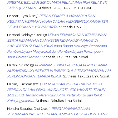
PRESTASI BELAJAR SISWA MATA PELAJARAN PKN KELAS VIII
SMP N 5 SLEMAN.
S1 thesis, FAKULTAS ILMU SOSIAL.
Hapsari, Lysa
(2013)
PERAN PEMBELAJARAN PKn DAN
KEGIATAN KEPRAMUKAAN DALAM MEMBENTUK KARAKTER
SISWA DI MAN 1 YOGYAKARTA.
S1 thesis, UNY.
Hartanti, Widayani
(2013)
UPAYA PENANGANAN KEMISKINAN
SERTA KEAMANAN DAN KETERTIBAN MASYARAKAT DI
KABUPATEN SLEMAN (Studi pada Badan Keluarga Berencana,
Pemberdayaan Masyarakat dan Pemberdayaan Perempuan
serta Polres Sleman).
S1 thesis, Fakultas Ilmu Sosial.
Hartini, Sri
(2013)
PERANAN SERIKAT PEKERJA PERKEBUNAN
NUSANTARA IX UNIT KERJA PABRIK GULA TASIKMADU DALAM
PERLINDUNGAN TENAGA KERJA.
S1 thesis, Fakultas Ilmu Sosial.
Harun, Lukman
(2013)
PENDIDIKAN POLITIK BAGI PEMILIH
PEMULA DALAM PEMILUKADA KOTA YOGYAKARTA TAHUN
2011 (Studi Tentang Peran Guru PKn, Partai Politik dan KPUD
Kota yogyakarta).
S1 thesis, Fakultas Ilmu Sosial.
Hendra Saputra, Dwi
(2013)
PENGAMANAN DALAM
PERJANJIAN KREDIT DENGAN JAMINAN FIDUSIA DI PT. BANK