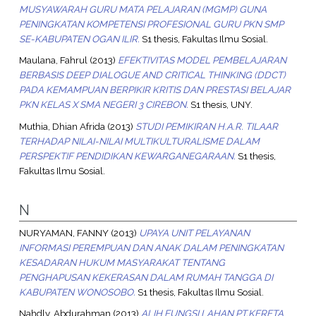
MUSYAWARAH GURU MATA PELAJARAN (MGMP) GUNA
PENINGKATAN KOMPETENSI PROFESIONAL GURU PKN SMP
SE-KABUPATEN OGAN ILIR.
S1 thesis, Fakultas Ilmu Sosial.
Maulana, Fahrul
(2013)
EFEKTIVITAS MODEL PEMBELAJARAN
BERBASIS DEEP DIALOGUE AND CRITICAL THINKING (DDCT)
PADA KEMAMPUAN BERPIKIR KRITIS DAN PRESTASI BELAJAR
PKN KELAS X SMA NEGERI 3 CIREBON.
S1 thesis, UNY.
Muthia, Dhian Afrida
(2013)
STUDI PEMIKIRAN H.A.R. TILAAR
TERHADAP NILAI-NILAI MULTIKULTURALISME DALAM
PERSPEKTIF PENDIDIKAN KEWARGANEGARAAN.
S1 thesis,
Fakultas Ilmu Sosial.
N
NURYAMAN, FANNY
(2013)
UPAYA UNIT PELAYANAN
INFORMASI PEREMPUAN DAN ANAK DALAM PENINGKATAN
KESADARAN HUKUM MASYARAKAT TENTANG
PENGHAPUSAN KEKERASAN DALAM RUMAH TANGGA DI
KABUPATEN WONOSOBO.
S1 thesis, Fakultas Ilmu Sosial.
Nahdly, Abdurahman
(2013)
ALIH FUNGSI LAHAN PT.KERETA