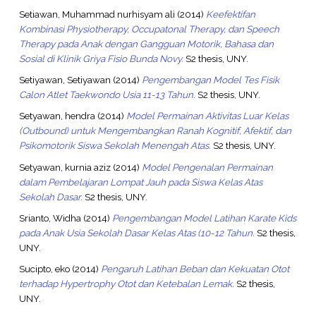
Setiawan, Muhammad nurhisyam ali
(2014)
Keefektifan
Kombinasi Physiotherapy, Occupatonal Therapy, dan Speech
Therapy pada Anak dengan Gangguan Motorik, Bahasa dan
Sosial di Klinik Griya Fisio Bunda Novy.
S2 thesis, UNY.
Setiyawan, Setiyawan
(2014)
Pengembangan Model Tes Fisik
Calon Atlet Taekwondo Usia 11-13 Tahun.
S2 thesis, UNY.
Setyawan, hendra
(2014)
Model Permainan Aktivitas Luar Kelas
(Outbound) untuk Mengembangkan Ranah Kognitif, Afektif, dan
Psikomotorik Siswa Sekolah Menengah Atas.
S2 thesis, UNY.
Setyawan, kurnia aziz
(2014)
Model Pengenalan Permainan
dalam Pembelajaran Lompat Jauh pada Siswa Kelas Atas
Sekolah Dasar.
S2 thesis, UNY.
Srianto, Widha
(2014)
Pengembangan Model Latihan Karate Kids
pada Anak Usia Sekolah Dasar Kelas Atas (10-12 Tahun.
S2 thesis,
UNY.
Sucipto, eko
(2014)
Pengaruh Latihan Beban dan Kekuatan Otot
terhadap Hypertrophy Otot dan Ketebalan Lemak.
S2 thesis,
UNY.