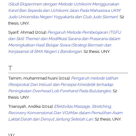
(Studi Eksperimen dengan Metode Uchikomi Menggunakan
Karet Ban Sepeda dan Uchikomi Jalan Pada Mahasiswa UKM
Judo Universitas Negeri Yogyakarta dan Club Judo Sleman).
S2
thesis, UNY.
Syarif, Ahmad
(2014)
Pengaruh Metode Pembelajaran (TGFU
dan Skill Theme) dan Modifikasi Sarana dan Prasarana dalam
Meningkatkan Hasil Belajar Siswa (Strategi Bermain dan
Kerjasama) di SMA Negeri 1 Bandongan.
S2 thesis, UNY.
T
Tamim, muhammad husni
(2014)
Pengaruh metode latihan
(Resiprokal Dan Inklusi) dan Persepsi Kinestetik terhadap
Peningkatan Overhead Lob Forehand Pada Bulutangkis.
S2
thesis, UNY.
Triansyah, Andika
(2014)
Efektivitas Massage, Stretching,
Recovery Konvensional Dan VO2Max dalam Pemulihan Asam
Laktat Darah dan Denyut Jantung Setelah Lari.
S2 thesis, UNY.