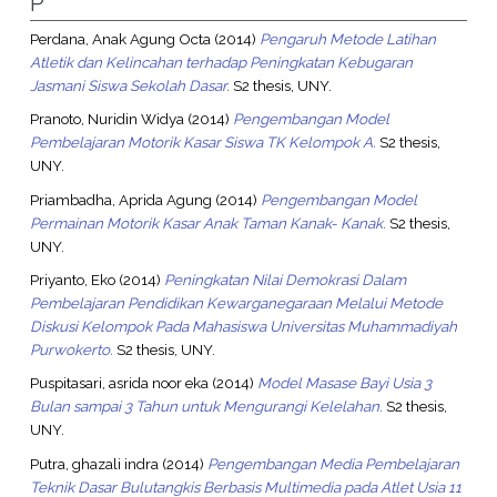
P
Perdana, Anak Agung Octa
(2014)
Pengaruh Metode Latihan
Atletik dan Kelincahan terhadap Peningkatan Kebugaran
Jasmani Siswa Sekolah Dasar.
S2 thesis, UNY.
Pranoto, Nuridin Widya
(2014)
Pengembangan Model
Pembelajaran Motorik Kasar Siswa TK Kelompok A.
S2 thesis,
UNY.
Priambadha, Aprida Agung
(2014)
Pengembangan Model
Permainan Motorik Kasar Anak Taman Kanak- Kanak.
S2 thesis,
UNY.
Priyanto, Eko
(2014)
Peningkatan Nilai Demokrasi Dalam
Pembelajaran Pendidikan Kewarganegaraan Melalui Metode
Diskusi Kelompok Pada Mahasiswa Universitas Muhammadiyah
Purwokerto.
S2 thesis, UNY.
Puspitasari, asrida noor eka
(2014)
Model Masase Bayi Usia 3
Bulan sampai 3 Tahun untuk Mengurangi Kelelahan.
S2 thesis,
UNY.
Putra, ghazali indra
(2014)
Pengembangan Media Pembelajaran
Teknik Dasar Bulutangkis Berbasis Multimedia pada Atlet Usia 11