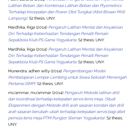
Latihan Beban, dan Kombinasi Latihan Beban dan Plyometrics
Terhadap Kecepatan dan Power Otot Tungkai (Atlet Binaan PASI
Lampung).
S2 thesis, UNY.
Mardhika, Riga
(2014)
Pengaruh Latihan Mental dan Keyakinan
Diri Terhadap Keberhasilan Tendangan Penalti Pemain
Sepakbola Klub PS Gama Yogyakarta.
S2 thesis, UNY.
Mardhika, Riga
(2014)
Pengaruh Latihan Mental dan Keyakinan
Diri Terhadap Keberhasilan Tendangan Penalti Pemain
Sepakbola Klub PS Gama Yogyakarta.
S2 thesis, UNY.
Munendra, adhen willy
(2014)
Pengembangan Model
Pembelajaran Lempar Lembing untuk Siswa Sekolah Menengah
Pertama (SMP).
S2 thesis, UNY.
mu'ammar, mu'ammar
(2014)
Pengaruh Metode latihan drill
dan koordinasi terhadap ketepatan servis tenis meja. (Studi
Eksperimen dengan Metode drill arah sasaran konstan dan drill
arah sasaran berubah-ubah terhadap ketepatan servis bagi atlet
pemula tenis meja PTM Punglor Sleman Yogyakarta).
S2 thesis,
UNY.