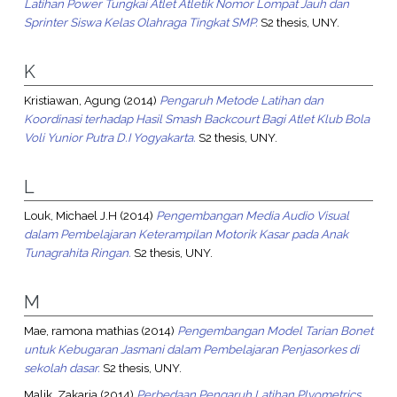
Latihan Power Tungkai Atlet Atletik Nomor Lompat Jauh dan
Sprinter Siswa Kelas Olahraga Tingkat SMP.
S2 thesis, UNY.
K
Kristiawan, Agung
(2014)
Pengaruh Metode Latihan dan
Koordinasi terhadap Hasil Smash Backcourt Bagi Atlet Klub Bola
Voli Yunior Putra D.I Yogyakarta.
S2 thesis, UNY.
L
Louk, Michael J.H
(2014)
Pengembangan Media Audio Visual
dalam Pembelajaran Keterampilan Motorik Kasar pada Anak
Tunagrahita Ringan.
S2 thesis, UNY.
M
Mae, ramona mathias
(2014)
Pengembangan Model Tarian Bonet
untuk Kebugaran Jasmani dalam Pembelajaran Penjasorkes di
sekolah dasar.
S2 thesis, UNY.
Malik, Zakaria
(2014)
Perbedaan Pengaruh Latihan Plyometrics,