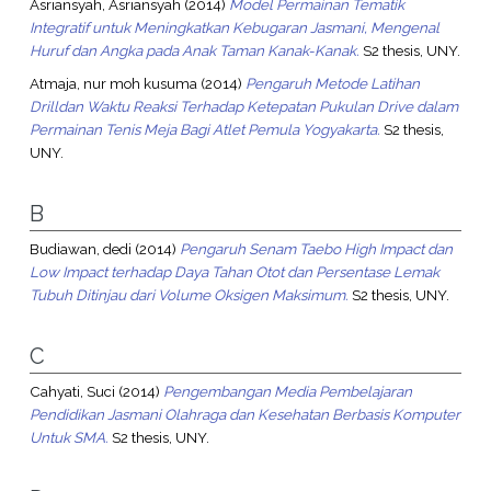
Asriansyah, Asriansyah
(2014)
Model Permainan Tematik
Integratif untuk Meningkatkan Kebugaran Jasmani, Mengenal
Huruf dan Angka pada Anak Taman Kanak-Kanak.
S2 thesis, UNY.
Atmaja, nur moh kusuma
(2014)
Pengaruh Metode Latihan
Drilldan Waktu Reaksi Terhadap Ketepatan Pukulan Drive dalam
Permainan Tenis Meja Bagi Atlet Pemula Yogyakarta.
S2 thesis,
UNY.
B
Budiawan, dedi
(2014)
Pengaruh Senam Taebo High Impact dan
Low Impact terhadap Daya Tahan Otot dan Persentase Lemak
Tubuh Ditinjau dari Volume Oksigen Maksimum.
S2 thesis, UNY.
C
Cahyati, Suci
(2014)
Pengembangan Media Pembelajaran
Pendidikan Jasmani Olahraga dan Kesehatan Berbasis Komputer
Untuk SMA.
S2 thesis, UNY.