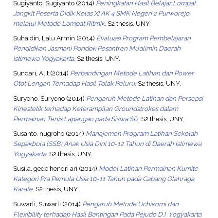
Sugiyanto, Sugiyanto
(2014)
Peningkatan Hasil Belajar Lompat
Jangkit Peserta Didik Kelas XI AK 4 SMK Negeri 2 Purworejo,
melalui Metode Lompat Ritmik.
S2 thesis, UNY.
Suhaidin, Lalu Armin
(2014)
Evaluasi Program Pembelajaran
Pendidikan Jasmani Pondok Pesantren Mu’alimin Daerah
Istimewa Yogyakarta.
S2 thesis, UNY.
Sundari, Alit
(2014)
Perbandingan Metode Latihan dan Power
Otot Lengan Terhadap Hasil Tolak Peluru.
S2 thesis, UNY.
Suryono, Suryono
(2014)
Pengaruh Metode Latihan dan Persepsi
Kinestetik terhadap Keterampilan Groundstrokes dalam
Permainan Tenis Lapangan pada Siswa SD.
S2 thesis, UNY.
Susanto, nugroho
(2014)
Manajemen Program Latihan Sekolah
Sepakbola (SSB) Anak Usia Dini 10-12 Tahun di Daerah Istimewa
Yogyakarta.
S2 thesis, UNY.
Susila, gede hendri ari
(2014)
Model Latihan Permainan Kumite
Kategori Pra Pemula Usia 10-11 Tahun pada Cabang Olahraga
Karate.
S2 thesis, UNY.
Suwarli, Suwarli
(2014)
Pengaruh Metode Uchikomi dan
Flexibility terhadap Hasil Bantingan Pada Pejudo D.I. Yogyakarta