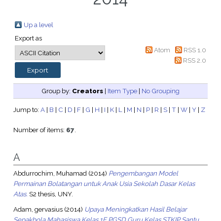
Up a level
Export as
Atom
RSS 1.0
RSS 2.0
Group by:
Creators
|
Item Type
|
No Grouping
Jump to:
A
|
B
|
C
|
D
|
F
|
G
|
H
|
I
|
K
|
L
|
M
|
N
|
P
|
R
|
S
|
T
|
W
|
Y
|
Z
Number of items:
67
.
A
Abdurrochim, Muhamad
(2014)
Pengembangan Model
Permainan Bolatangan untuk Anak Usia Sekolah Dasar Kelas
Atas.
S2 thesis, UNY.
Adam, gervasius
(2014)
Upaya Meningkatkan Hasil Belajar
Sepakbola Mahasiswa Kelas 1F PGSD Guru Kelas STKIP Santu