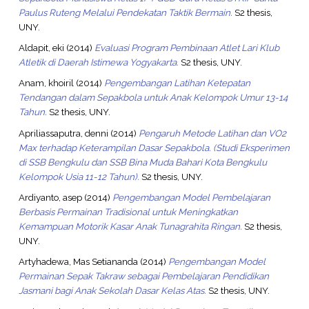
Paulus Ruteng Melalui Pendekatan Taktik Bermain.
S2 thesis,
UNY.
Aldapit, eki
(2014)
Evaluasi Program Pembinaan Atlet Lari Klub
Atletik di Daerah Istimewa Yogyakarta.
S2 thesis, UNY.
Anam, khoiril
(2014)
Pengembangan Latihan Ketepatan
Tendangan dalam Sepakbola untuk Anak Kelompok Umur 13-14
Tahun.
S2 thesis, UNY.
Apriliassaputra, denni
(2014)
Pengaruh Metode Latihan dan VO2
Max terhadap Keterampilan Dasar Sepakbola. (Studi Eksperimen
di SSB Bengkulu dan SSB Bina Muda Bahari Kota Bengkulu
Kelompok Usia 11-12 Tahun).
S2 thesis, UNY.
Ardiyanto, asep
(2014)
Pengembangan Model Pembelajaran
Berbasis Permainan Tradisional untuk Meningkatkan
Kemampuan Motorik Kasar Anak Tunagrahita Ringan.
S2 thesis,
UNY.
Artyhadewa, Mas Setiananda
(2014)
Pengembangan Model
Permainan Sepak Takraw sebagai Pembelajaran Pendidikan
Jasmani bagi Anak Sekolah Dasar Kelas Atas.
S2 thesis, UNY.