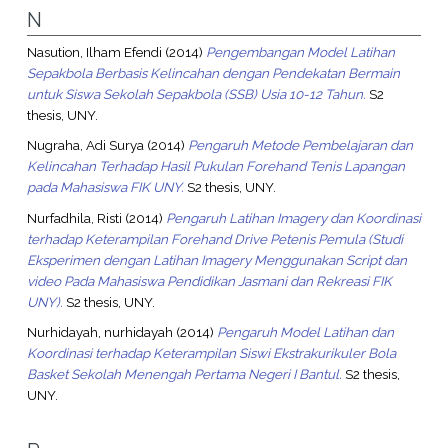
N
Nasution, Ilham Efendi
(2014)
Pengembangan Model Latihan
Sepakbola Berbasis Kelincahan dengan Pendekatan Bermain
untuk Siswa Sekolah Sepakbola (SSB) Usia 10-12 Tahun.
S2
thesis, UNY.
Nugraha, Adi Surya
(2014)
Pengaruh Metode Pembelajaran dan
Kelincahan Terhadap Hasil Pukulan Forehand Tenis Lapangan
pada Mahasiswa FIK UNY.
S2 thesis, UNY.
Nurfadhila, Risti
(2014)
Pengaruh Latihan Imagery dan Koordinasi
terhadap Keterampilan Forehand Drive Petenis Pemula (Studi
Eksperimen dengan Latihan Imagery Menggunakan Script dan
video Pada Mahasiswa Pendidikan Jasmani dan Rekreasi FIK
UNY).
S2 thesis, UNY.
Nurhidayah, nurhidayah
(2014)
Pengaruh Model Latihan dan
Koordinasi terhadap Keterampilan Siswi Ekstrakurikuler Bola
Basket Sekolah Menengah Pertama Negeri I Bantul.
S2 thesis,
UNY.