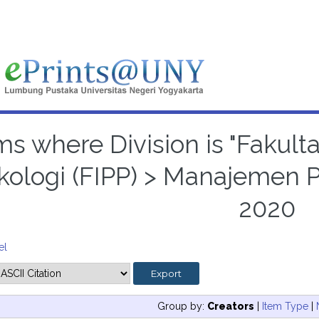
ms where Division is "Fakul
kologi (FIPP) > Manajemen P
2020
el
Group by:
Creators
|
Item Type
|