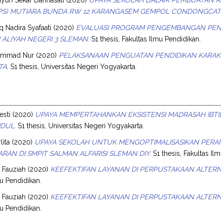
(SPS) MUTIARA BUNDA RW 12 KARANGASEM GEMPOL CONDONGCA
q Nadira Syafaati
(2020)
EVALUASI PROGRAM PENGEMBANGAN PENA
ALIYAH NEGERI 3 SLEMAN.
S1 thesis, Fakultas Ilmu Pendidikan.
ammad Nur
(2020)
PELAKSANAAN PENGUATAN PENDIDIKAN KARAKTE
TA.
S1 thesis, Universitas Negeri Yogyakarta.
esti
(2020)
UPAYA MEMPERTAHANKAN EKSISTENSI MADRASAH IBTI
DUL.
S1 thesis, Universitas Negeri Yogyakarta.
lita
(2020)
UPAYA SEKOLAH UNTUK MENGOPTIMALISASIKAN PER
RAN DI SMPIT SALMAN ALFARISI SLEMAN DIY.
S1 thesis, Fakultas Il
, Fauziah
(2020)
KEEFEKTIFAN LAYANAN DI PERPUSTAKAAN ALTERN
mu Pendidikan.
, Fauziah
(2020)
KEEFEKTIFAN LAYANAN DI PERPUSTAKAAN ALTERN
mu Pendidikan.