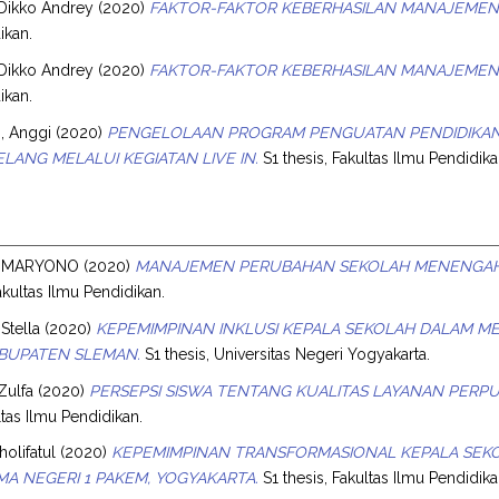
 Dikko Andrey
(2020)
FAKTOR-FAKTOR KEBERHASILAN MANAJEMEN P
ikan.
 Dikko Andrey
(2020)
FAKTOR-FAKTOR KEBERHASILAN MANAJEMEN P
ikan.
, Anggi
(2020)
PENGELOLAAN PROGRAM PENGUATAN PENDIDIKAN 
LANG MELALUI KEGIATAN LIVE IN.
S1 thesis, Fakultas Ilmu Pendidika
 MARYONO
(2020)
MANAJEMEN PERUBAHAN SEKOLAH MENENGAH 
akultas Ilmu Pendidikan.
Stella
(2020)
KEPEMIMPINAN INKLUSI KEPALA SEKOLAH DALAM MEM
ABUPATEN SLEMAN.
S1 thesis, Universitas Negeri Yogyakarta.
Zulfa
(2020)
PERSEPSI SISWA TENTANG KUALITAS LAYANAN PERP
ltas Ilmu Pendidikan.
olifatul
(2020)
KEPEMIMPINAN TRANSFORMASIONAL KEPALA SEKO
SMA NEGERI 1 PAKEM, YOGYAKARTA.
S1 thesis, Fakultas Ilmu Pendidika