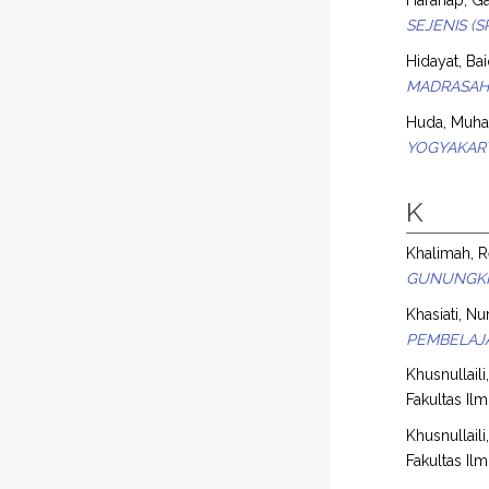
SEJENIS 
Hidayat, Bai
MADRASAH 
Huda, Muh
YOGYAKAR
K
Khalimah, R
GUNUNGKI
Khasiati, Nur
PEMBELAJA
Khusnullaili
Fakultas Il
Khusnullaili
Fakultas Il