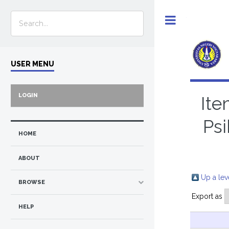
Toggle
USER MENU
LOGIN
Ite
Psi
HOME
ABOUT
Up a lev
BROWSE
Export as
HELP