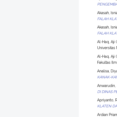
PENGEMBA
Akasah, Isni
FALAH KLA
Akasah, Isni
FALAH KLA
Al-Haq, Aji
(
Universitas
Al-Haq, Aji
(
Fakultas Il
Analisa, Diy
KANAK-KA
Anwarudin,
DI DINAS
Apriyanto, 
KLATEN D
Ardian Pri