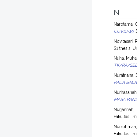
N
Narotama, G
COVID-19.
S
Novitasari, 
S1 thesis, U
Nuha, Muh
TK/RA/SE
Nurfitriana,
PADA BALA
Nurhasanah,
MASA PAND
Nurjannah, 
Fakultas Il
Nurrohman, 
Fakultas Il