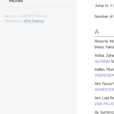
POLICIES
Jump to:
A
© 2012 -
2026 UPT. TIK UNY
Number of 
Powered by
APW Themes
.
A
Abqorie, 
thesis, Faku
Adiba, Zaha
SLEMAN.
S1
Adifan, M
PROFESION
Aini, Fauza
KEMENTER
Aini, Lela R
DAN PELAT
Aji, Sumbo