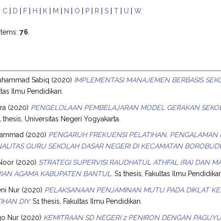
|
C
|
D
|
F
|
H
|
K
|
M
|
N
|
O
|
P
|
R
|
S
|
T
|
U
|
W
items:
76
.
Muhammad Sabiq
(2020)
IMPLEMENTASI MANAJEMEN BERBASIS SEKO
ltas Ilmu Pendidikan.
ra
(2020)
PENGELOLAAN PEMBELAJARAN MODEL GERAKAN SEKOLA
 thesis, Universitas Negeri Yogyakarta.
uhammad
(2020)
PENGARUH FREKUENSI PELATIHAN, PENGALAMAN
ALITAS GURU SEKOLAH DASAR NEGERI DI KECAMATAN BOROBUD
 Noor
(2020)
STRATEGI SUPERVISI RAUDHATUL ATHFAL (RA) DAN M
IAN AGAMA KABUPATEN BANTUL.
S1 thesis, Fakultas Ilmu Pendidika
eni Nur
(2020)
PELAKSANAAN PENJAMINAN MUTU PADA DIKLAT KEPE
IHAN DIY.
S1 thesis, Fakultas Ilmu Pendidikan.
go Nur
(2020)
KEMITRAAN SD NEGERI 2 PENIRON DENGAN PAGUY