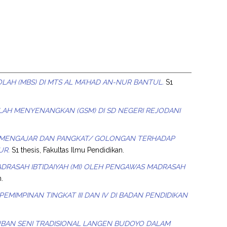
LAH (MBS) DI MTS AL MA’HAD AN-NUR BANTUL.
S1
H MENYENANGKAN (GSM) DI SD NEGERI REJODANI
 MENGAJAR DAN PANGKAT/ GOLONGAN TERHADAP
UR.
S1 thesis, Fakultas Ilmu Pendidikan.
ADRASAH IBTIDAIYAH (MI) OLEH PENGAWAS MADRASAH
n.
MIMPINAN TINGKAT III DAN IV DI BADAN PENDIDIKAN
UBAN SENI TRADISIONAL LANGEN BUDOYO DALAM