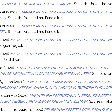
NGAN EKSTRAKURIKULER KUDA LUMPING.
S1 thesis, Universitas N
a Arsy
(2020)
MANAJEMEN PEMBELAJARAN SENTRA BERBASIS MULTI
TEN.
S1 thesis, Fakultas Ilmu Pendidikan.
a Arsy
(2020)
MANAJEMEN PEMBELAJARAN SENTRA BERBASIS MULTI
TEN.
S1 thesis, Fakultas Ilmu Pendidikan.
2020)
MANAJEMEN PENDIDIKAN BAGI SLOW LEARNER SECARA INKL
 Negeri Yogyakarta.
2020)
MANAJEMEN PENDIDIKAN BAGI SLOW LEARNER SECARA INKL
mu Pendidikan.
as
(2020)
PENGARUH MOTIVASI KERJA DAN KOMPETENSI KEPALA 
NAK SE-KECAMATAN WONOSARI KABUPATEN KLATEN.
S1 thesis, Un
 Syukron
(2020)
PENGARUH KEPEMIMPINAN KEPALA DINAS DAN MO
 PENDIDIKAN, KEPEMUDAAN DAN OLAHRAGA KABUPATEN PURWOR
Ridwan Eko
(2020)
MANAJEMEN PERPUSTAKAAN BERBASIS SISTEM 
AN SMA NEGERI 1 PRAMBANAN KABUPATEN SLEMAN.
S1 thesis, Faku
ambudi, 13105244004
(2020)
PEMBINAAN PESERTA DIDIK PADA SMP 