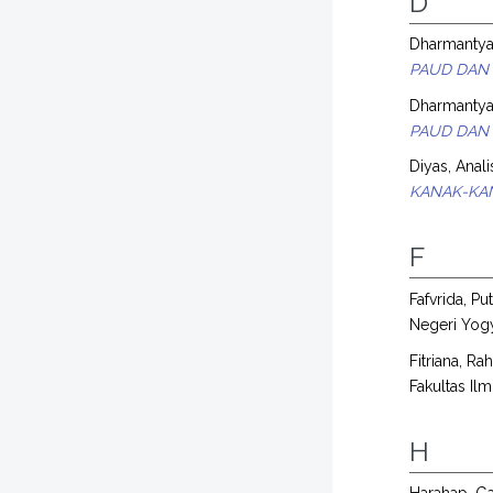
D
Dharmantyas
PAUD DAN 
Dharmantyas
PAUD DAN 
Diyas, Anali
KANAK-KA
F
Fafvrida, Put
Negeri Yogy
Fitriana, R
Fakultas Il
H
Harahap, Ga