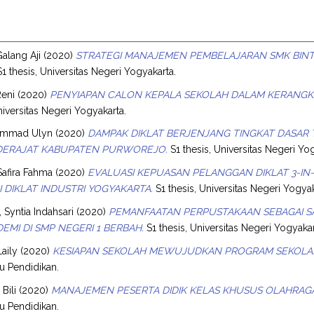
alang Aji
(2020)
STRATEGI MANAJEMEN PEMBELAJARAN SMK BIN
1 thesis, Universitas Negeri Yogyakarta.
Reni
(2020)
PENYIAPAN CALON KEPALA SEKOLAH DALAM KERANGKA
niversitas Negeri Yogyakarta.
ammad Ulyn
(2020)
DAMPAK DIKLAT BERJENJANG TINGKAT DASAR
DERAJAT KABUPATEN PURWOREJO.
S1 thesis, Universitas Negeri Yo
 Safira Fahma
(2020)
EVALUASI KEPUASAN PELANGGAN DIKLAT 3-IN-
I DIKLAT INDUSTRI YOGYAKARTA.
S1 thesis, Universitas Negeri Yogyak
 Syntia Indahsari
(2020)
PEMANFAATAN PERPUSTAKAAN SEBAGAI 
EMI DI SMP NEGERI 1 BERBAH.
S1 thesis, Universitas Negeri Yogyakar
Laily
(2020)
KESIAPAN SEKOLAH MEWUJUDKAN PROGRAM SEKOLAH 
mu Pendidikan.
Bili
(2020)
MANAJEMEN PESERTA DIDIK KELAS KHUSUS OLAHRAGA 
mu Pendidikan.