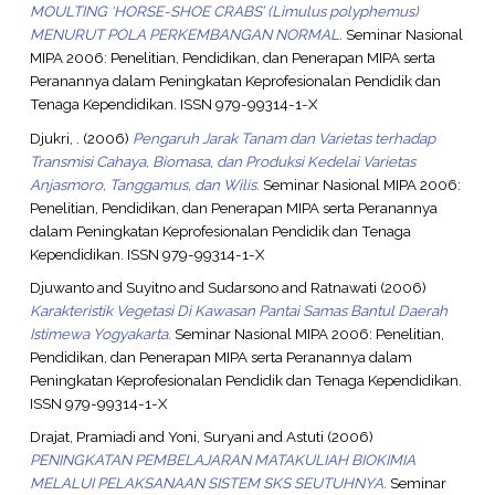
MOULTING ‘HORSE-SHOE CRABS’ (Limulus polyphemus)
MENURUT POLA PERKEMBANGAN NORMAL.
Seminar Nasional
MIPA 2006: Penelitian, Pendidikan, dan Penerapan MIPA serta
Peranannya dalam Peningkatan Keprofesionalan Pendidik dan
Tenaga Kependidikan. ISSN 979-99314-1-X
Djukri, .
(2006)
Pengaruh Jarak Tanam dan Varietas terhadap
Transmisi Cahaya, Biomasa, dan Produksi Kedelai Varietas
Anjasmoro, Tanggamus, dan Wilis.
Seminar Nasional MIPA 2006:
Penelitian, Pendidikan, dan Penerapan MIPA serta Peranannya
dalam Peningkatan Keprofesionalan Pendidik dan Tenaga
Kependidikan. ISSN 979-99314-1-X
Djuwanto
and
Suyitno
and
Sudarsono
and
Ratnawati
(2006)
Karakteristik Vegetasi Di Kawasan Pantai Samas Bantul Daerah
Istimewa Yogyakarta.
Seminar Nasional MIPA 2006: Penelitian,
Pendidikan, dan Penerapan MIPA serta Peranannya dalam
Peningkatan Keprofesionalan Pendidik dan Tenaga Kependidikan.
ISSN 979-99314-1-X
Drajat, Pramiadi
and
Yoni, Suryani
and
Astuti
(2006)
PENINGKATAN PEMBELAJARAN MATAKULIAH BIOKIMIA
MELALUI PELAKSANAAN SISTEM SKS SEUTUHNYA.
Seminar