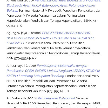
A., Rusfidra
(2006)
Pengembangan Riset Bioakustik di Indonesia:
Studi pada Ayam Kokok Balenggek, Ayam Pelung dan Ayam
Bekisar.
Seminar Nasional MIPA 2006: Penelitian, Pendidikan, dan
Penerapan MIPA serta Peranannya dalam Peningkatan
Keprofesionalan Pendidik dan Tenaga Kependidikan. ISSN 979-
99314-1-X
Agung Wijaya, S
(2006)
PENGEMBANGAN BAHAN AJAR
BIOLOGI BERBASIS INTERNET UNTUK MATERI STRUKTUR
FUNGSI SEL.
Seminar Nasional MIPA 2006: Penelitian,
Pendidikan, dan Penerapan MIPA serta Peranannya dalam
Peningkatan Keprofesionalan Pendidik dan Tenaga Kependidikan.
ISSN 979-99314-1-X
Ai, Nurhayati
(2006)
Pembelajaran Matematika dengan
Pendekatan OPEN-ENDED Melalui Kegiatan LESSON STUDY di
SMPN 1 Lembang Kabupaten Bandung.
Seminar Nasional MIPA
2006: Penelitian, Pendidikan, dan Penerapan MIPA serta
Peranannya dalam Peningkatan Keprofesionalan Pendidik dan
Tenaga Kependidikan. ISSN 979-99314-1-X
Ali, Mahmudi
(2006)
Pembelajaran Kolaboratif.
Seminar
Nasional MIPA 2006: Penelitian, Pendidikan, dan Penerapan MIPA