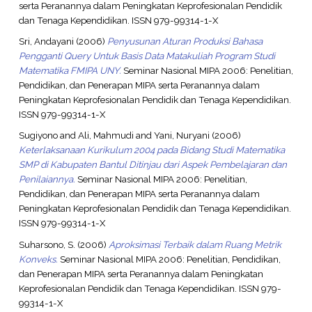
serta Peranannya dalam Peningkatan Keprofesionalan Pendidik
dan Tenaga Kependidikan. ISSN 979-99314-1-X
Sri, Andayani
(2006)
Penyusunan Aturan Produksi Bahasa
Pengganti Query Untuk Basis Data Matakuliah Program Studi
Matematika FMIPA UNY.
Seminar Nasional MIPA 2006: Penelitian,
Pendidikan, dan Penerapan MIPA serta Peranannya dalam
Peningkatan Keprofesionalan Pendidik dan Tenaga Kependidikan.
ISSN 979-99314-1-X
Sugiyono
and
Ali, Mahmudi
and
Yani, Nuryani
(2006)
Keterlaksanaan Kurikulum 2004 pada Bidang Studi Matematika
SMP di Kabupaten Bantul Ditinjau dari Aspek Pembelajaran dan
Penilaiannya.
Seminar Nasional MIPA 2006: Penelitian,
Pendidikan, dan Penerapan MIPA serta Peranannya dalam
Peningkatan Keprofesionalan Pendidik dan Tenaga Kependidikan.
ISSN 979-99314-1-X
Suharsono, S.
(2006)
Aproksimasi Terbaik dalam Ruang Metrik
Konveks.
Seminar Nasional MIPA 2006: Penelitian, Pendidikan,
dan Penerapan MIPA serta Peranannya dalam Peningkatan
Keprofesionalan Pendidik dan Tenaga Kependidikan. ISSN 979-
99314-1-X