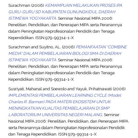
Surachman
(2006)
KEMAMPUAN MELAKUKAN PROSES IPA
GURU-GURU SD KABUPATEN GUNUNGKIDUL DAERAH
ISTIMEWA YOGYAKARTA.
Seminar Nasional MIPA 2006:
Penelitian, Pendidikan, dan Penerapan MIPA serta Peranannya
dalam Peningkatan Keprofesionalan Pendidik dan Tenaga
Kependidikan. ISSN 979-99314-1-X
Surachman
and
Suyitno, AL.
(2006)
PEMANFAATAN “COMBINE
MEDIA” DALAM PEMBELAJARAN BIOLOGI SMA DI DAERAH
ISTIMEWA YOGYAKARTA.
Seminar Nasional MIPA 2006:
Penelitian, Pendidikan, dan Penerapan MIPA serta Peranannya
dalam Peningkatan Keprofesionalan Pendidik dan Tenaga
Kependidikan. ISSN 979-99314-1-X
Susriyati, Mahanal
and
Soewolo
and
Yayuk, Prihatnawati
(2006)
IMPLEMENTASI PEMBELAJARAN LEARNING CYCLE (Model
Charles R. Barman) PADA MATERI EKOSISTEM UNTUK
MENINGKATKAN KUALITAS PEMBELAJARAN DI SMP
LABORATORIUM UNIVERSITAS NEGERI MALANG.
Seminar
Nasional MIPA 2006: Penelitian, Pendidikan, dan Penerapan MIPA
serta Peranannya dalam Peningkatan Keprofesionalan Pendidik
dan Tenaga Kependidikan. ISSN 979-99314-1-X