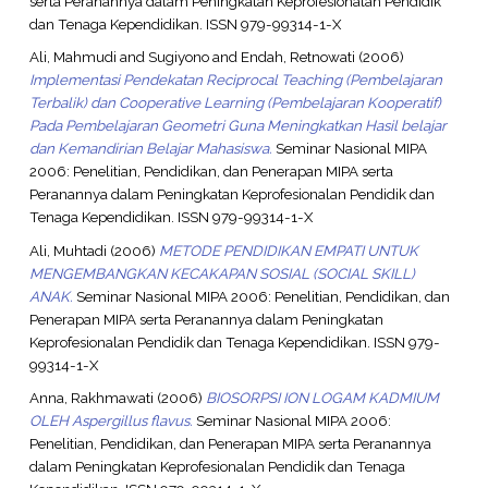
serta Peranannya dalam Peningkatan Keprofesionalan Pendidik
dan Tenaga Kependidikan. ISSN 979-99314-1-X
Ali, Mahmudi
and
Sugiyono
and
Endah, Retnowati
(2006)
Implementasi Pendekatan Reciprocal Teaching (Pembelajaran
Terbalik) dan Cooperative Learning (Pembelajaran Kooperatif)
Pada Pembelajaran Geometri Guna Meningkatkan Hasil belajar
dan Kemandirian Belajar Mahasiswa.
Seminar Nasional MIPA
2006: Penelitian, Pendidikan, dan Penerapan MIPA serta
Peranannya dalam Peningkatan Keprofesionalan Pendidik dan
Tenaga Kependidikan. ISSN 979-99314-1-X
Ali, Muhtadi
(2006)
METODE PENDIDIKAN EMPATI UNTUK
MENGEMBANGKAN KECAKAPAN SOSIAL (SOCIAL SKILL)
ANAK.
Seminar Nasional MIPA 2006: Penelitian, Pendidikan, dan
Penerapan MIPA serta Peranannya dalam Peningkatan
Keprofesionalan Pendidik dan Tenaga Kependidikan. ISSN 979-
99314-1-X
Anna, Rakhmawati
(2006)
BIOSORPSI ION LOGAM KADMIUM
OLEH Aspergillus flavus.
Seminar Nasional MIPA 2006:
Penelitian, Pendidikan, dan Penerapan MIPA serta Peranannya
dalam Peningkatan Keprofesionalan Pendidik dan Tenaga