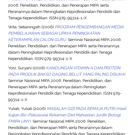
2006: Penelitian, Pendidikan, dan Penerapan MIPA serta
Peranannya dalam Peningkatan Keprofesionalan Pendidik dan
Tenaga Kependidikan. ISSN 979-99314-1-X
Wita, Setianingsih
(2006)
PROGRAM PENGEMBANGAN MEDIA
PEMBELAJARAN SEBAGAI UPAYA PENINGKATAN
KETERAMPILAN CALON GURU.
Seminar Nasional MIPA 2006:
Penelitian, Pendidikan, dan Penerapan MIPA serta Peranannya
dalam Peningkatan Keprofesionalan Pendidik dan Tenaga
Kependidikan. ISSN 979-99314-1-X
Yoni, Suryani
(2006)
KANDUNGAN VITAMIN A DAN PROTEIN
PADA PRODUK BAKSO DAGING BELUT YANG PALING DISUKAI.
Seminar Nasional MIPA 2006: Penelitian, Pendidikan, dan
Penerapan MIPA serta Peranannya dalam Peningkatan
Keprofesionalan Pendidik dan Tenaga Kependidikan. ISSN 979-
99314-1-X
Yuliati, Yuliati
(2006)
MASALAH GIZI PADA REMAJA PUTRI (Hasil
Kajian Bio-Psikososial Rekaman Diet Mahasiswi Jurdik Biologi
FMIPA UNY).
Seminar Nasional MIPA 2006: Penelitian,
Pendidikan, dan Penerapan MIPA serta Peranannya dalam
Peningkatan Keprofesionalan Pendidik dan Tenaga Kependidikan.