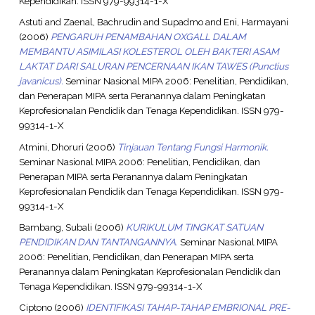
Kependidikan. ISSN 979-99314-1-X
Astuti
and
Zaenal, Bachrudin
and
Supadmo
and
Eni, Harmayani
(2006)
PENGARUH PENAMBAHAN OXGALL DALAM
MEMBANTU ASIMILASI KOLESTEROL OLEH BAKTERI ASAM
LAKTAT DARI SALURAN PENCERNAAN IKAN TAWES (Punctius
javanicus).
Seminar Nasional MIPA 2006: Penelitian, Pendidikan,
dan Penerapan MIPA serta Peranannya dalam Peningkatan
Keprofesionalan Pendidik dan Tenaga Kependidikan. ISSN 979-
99314-1-X
Atmini, Dhoruri
(2006)
Tinjauan Tentang Fungsi Harmonik.
Seminar Nasional MIPA 2006: Penelitian, Pendidikan, dan
Penerapan MIPA serta Peranannya dalam Peningkatan
Keprofesionalan Pendidik dan Tenaga Kependidikan. ISSN 979-
99314-1-X
Bambang, Subali
(2006)
KURIKULUM TINGKAT SATUAN
PENDIDIKAN DAN TANTANGANNYA.
Seminar Nasional MIPA
2006: Penelitian, Pendidikan, dan Penerapan MIPA serta
Peranannya dalam Peningkatan Keprofesionalan Pendidik dan
Tenaga Kependidikan. ISSN 979-99314-1-X
Ciptono
(2006)
IDENTIFIKASI TAHAP-TAHAP EMBRIONAL PRE-