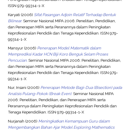
ISSN 979-99314-1-X
Karyati
(2006)
Sifat Pasangan Adjoin Relatif Terhadap Bentuk
Bilinear.
Seminar Nasional MIPA 2006: Penelitian, Pendidikan,
dan Penerapan MIPA serta Peranannya dalam Peningkatan
Keprofesionalan Pendidik dan Tenaga Kependidikan. ISSN 979-
99314-1-X
Mansyur
(2006)
Penerapan Model Matematik dalam
Memprediksi Kadar HCN Biji Koro Benguk Selam Proses
Pencucian.
Seminar Nasional MIPA 2006: Penelitian, Pendidikan,
dan Penerapan MIPA serta Peranannya dalam Peningkatan
Keprofesionalan Pendidik dan Tenaga Kependidikan. ISSN 979-
99314-1-X
Nur, Insani
(2006)
Penerapan Metode Bagi-Dua (Bisection) pada
Analisis Pulang-Pokok (Break Even).
Seminar Nasional MIPA
2006: Penelitian, Pendidikan, dan Penerapan MIPA serta
Peranannya dalam Peningkatan Keprofesionalan Pendidik dan
Tenaga Kependidikan. ISSN 979-99314-1-X
Nurjanah
(2006)
Meningkatkan Kemampuan Guru dalam
Mengembangkan Bahan Ajar Model Exploring Mathematics