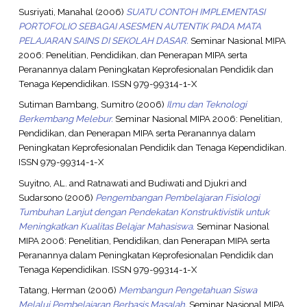
Susriyati, Manahal
(2006)
SUATU CONTOH IMPLEMENTASI
PORTOFOLIO SEBAGAI ASESMEN AUTENTIK PADA MATA
PELAJARAN SAINS DI SEKOLAH DASAR.
Seminar Nasional MIPA
2006: Penelitian, Pendidikan, dan Penerapan MIPA serta
Peranannya dalam Peningkatan Keprofesionalan Pendidik dan
Tenaga Kependidikan. ISSN 979-99314-1-X
Sutiman Bambang, Sumitro
(2006)
Ilmu dan Teknologi
Berkembang Melebur.
Seminar Nasional MIPA 2006: Penelitian,
Pendidikan, dan Penerapan MIPA serta Peranannya dalam
Peningkatan Keprofesionalan Pendidik dan Tenaga Kependidikan.
ISSN 979-99314-1-X
Suyitno, AL.
and
Ratnawati
and
Budiwati
and
Djukri
and
Sudarsono
(2006)
Pengembangan Pembelajaran Fisiologi
Tumbuhan Lanjut dengan Pendekatan Konstruktivistik untuk
Meningkatkan Kualitas Belajar Mahasiswa.
Seminar Nasional
MIPA 2006: Penelitian, Pendidikan, dan Penerapan MIPA serta
Peranannya dalam Peningkatan Keprofesionalan Pendidik dan
Tenaga Kependidikan. ISSN 979-99314-1-X
Tatang, Herman
(2006)
Membangun Pengetahuan Siswa
Melalui Pembelajaran Berbasis Masalah.
Seminar Nasional MIPA