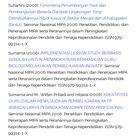
Suhartini
(2006)
Fenomena Penambangan Pasir dan
Pembangunan Beserta Dampak Lingkungan Yang
Ditimbulkannya (Studi Kasus di Sekitar Merapi dan di Kabupaten
Bantul).
Seminar Nasional MIPA 2006: Penelitian, Pendidikan, dan
Penerapan MIPA serta Peranannya dalam Peningkatan
Keprofesionalan Pendidik dan Tenaga Kependidikan. ISSN 979-
99314-1-X
Sumarna
(2006)
IMPLEMENTASI LESSON STUDY BERBASIS
SEKOLAH UNTUK MENINGKATKAN KEMAMPUAN GURU
BIOLOGI MELAKUKAN PEMBELAJARAN INOVATIF.
Seminar
Nasional MIPA 2006: Penelitian, Pendidikan, dan Penerapan MIPA
serta Peranannya dalam Peningkatan Keprofesionalan Pendidik
dan Tenaga Kependidikan. ISSN 979-99314-1-X
Sumarna
and
M., Wilfan Pribadi
and
Hibana
(2006)
KREATIFITAS
GURU DALAM MEWUJUDKAN PEMBELAJARAN AKTIF
SEBAGAI UPAYA PENINGKATAN KOMPETENSI PROFESIONAL.
Seminar Nasional MIPA 2006: Penelitian, Pendidikan, dan
Penerapan MIPA serta Peranannya dalam Peningkatan
Keprofesionalan Pendidik dan Tenaga Kependidikan. ISSN 979-
99314-1-X