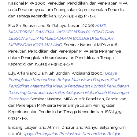
Nasional MIPA 2006: Penelitian, Pendidikan, dan Penerapan MIPA
serta Peranannya dalam Peningkatan Keprofesionalan Pendidik
dan Tenaga Kependidikan. ISSN 979-99314-1-X
Eko Sri, Sulasmi
and
Sri Rahayu, Lestari
(2006)
HASIL
MONITORING DAN EVALUASI KEGIATAN PILOTING DAN
LESSON STUDY PEMBELAJARAN BIOLOGI DI SEKOLAH
MENENGAH KOTA MALANG.
Seminar Nasional MIPA 2006:
Penelitian, Pendidikan, dan Penerapan MIPA serta Peranannya
dalam Peningkatan Keprofesionalan Pendidik dan Tenaga
Kependidikan. ISSN 979-99314-1-X
Elly, Arliani
and
Djamilah Bondan, Widjajanti
(2006)
Upaya
Peningkatan Kemandirian Belajar Mahasiswa Program Studi
Pendidikan Matematika Melalui Pendekatan Kontrak Perkuliahan
(Learning Contract) dalam Pembelajaran Mata Kuliah Rancangan
Percobaan.
Seminar Nasional MIPA 2006: Penelitian, Pendidikan,
dan Penerapan MIPA serta Peranannya dalam Peningkatan
Keprofesionalan Pendidik dan Tenaga Kependidikan. ISSN 979-
99314-1-X
Endang, Listyani
and
Atmini, Dhoruri
and
Wahyu, Setyaningrum
(2006)
Upaya Peningkatan Prestasi dan Kemandirian Belajar