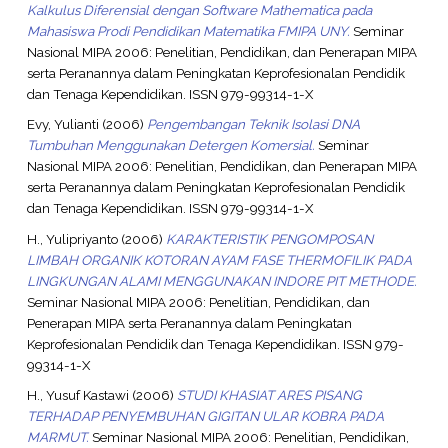
Kalkulus Diferensial dengan Software Mathematica pada
Mahasiswa Prodi Pendidikan Matematika FMIPA UNY.
Seminar
Nasional MIPA 2006: Penelitian, Pendidikan, dan Penerapan MIPA
serta Peranannya dalam Peningkatan Keprofesionalan Pendidik
dan Tenaga Kependidikan. ISSN 979-99314-1-X
Evy, Yulianti
(2006)
Pengembangan Teknik Isolasi DNA
Tumbuhan Menggunakan Detergen Komersial.
Seminar
Nasional MIPA 2006: Penelitian, Pendidikan, dan Penerapan MIPA
serta Peranannya dalam Peningkatan Keprofesionalan Pendidik
dan Tenaga Kependidikan. ISSN 979-99314-1-X
H., Yulipriyanto
(2006)
KARAKTERISTIK PENGOMPOSAN
LIMBAH ORGANIK KOTORAN AYAM FASE THERMOFILIK PADA
LINGKUNGAN ALAMI MENGGUNAKAN INDORE PIT METHODE.
Seminar Nasional MIPA 2006: Penelitian, Pendidikan, dan
Penerapan MIPA serta Peranannya dalam Peningkatan
Keprofesionalan Pendidik dan Tenaga Kependidikan. ISSN 979-
99314-1-X
H., Yusuf Kastawi
(2006)
STUDI KHASIAT ARES PISANG
TERHADAP PENYEMBUHAN GIGITAN ULAR KOBRA PADA
MARMUT.
Seminar Nasional MIPA 2006: Penelitian, Pendidikan,