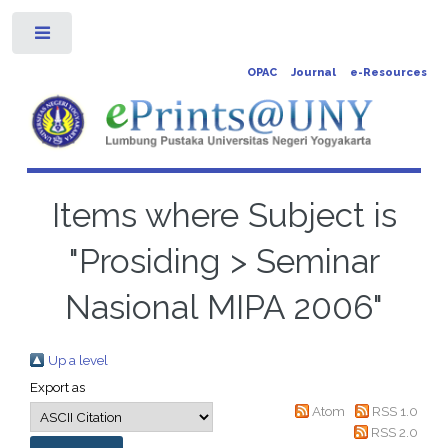
Toggle
OPAC
Journal
e-Resources
Items where Subject is
"Prosiding > Seminar
Nasional MIPA 2006"
Up a level
Export as
Atom
RSS 1.0
RSS 2.0