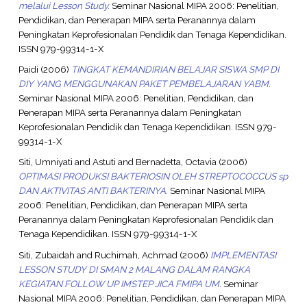
melalui Lesson Study.
Seminar Nasional MIPA 2006: Penelitian,
Pendidikan, dan Penerapan MIPA serta Peranannya dalam
Peningkatan Keprofesionalan Pendidik dan Tenaga Kependidikan.
ISSN 979-99314-1-X
Paidi
(2006)
TINGKAT KEMANDIRIAN BELAJAR SISWA SMP DI
DIY YANG MENGGUNAKAN PAKET PEMBELAJARAN YABM.
Seminar Nasional MIPA 2006: Penelitian, Pendidikan, dan
Penerapan MIPA serta Peranannya dalam Peningkatan
Keprofesionalan Pendidik dan Tenaga Kependidikan. ISSN 979-
99314-1-X
Siti, Umniyati
and
Astuti
and
Bernadetta, Octavia
(2006)
OPTIMASI PRODUKSI BAKTERIOSIN OLEH STREPTOCOCCUS sp
DAN AKTIVITAS ANTI BAKTERINYA.
Seminar Nasional MIPA
2006: Penelitian, Pendidikan, dan Penerapan MIPA serta
Peranannya dalam Peningkatan Keprofesionalan Pendidik dan
Tenaga Kependidikan. ISSN 979-99314-1-X
Siti, Zubaidah
and
Ruchimah, Achmad
(2006)
IMPLEMENTASI
LESSON STUDY DI SMAN 2 MALANG DALAM RANGKA
KEGIATAN FOLLOW UP IMSTEP JICA FMIPA UM.
Seminar
Nasional MIPA 2006: Penelitian, Pendidikan, dan Penerapan MIPA