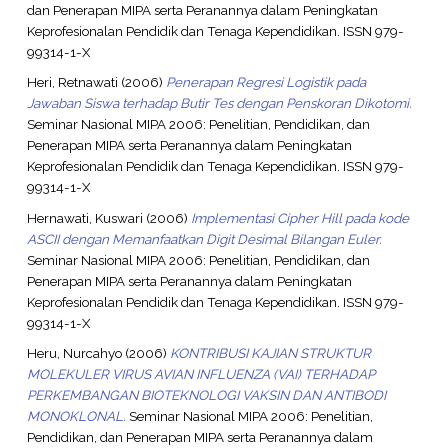
dan Penerapan MIPA serta Peranannya dalam Peningkatan
Keprofesionalan Pendidik dan Tenaga Kependidikan. ISSN 979-
99314-1-X
Heri, Retnawati
(2006)
Penerapan Regresi Logistik pada
Jawaban Siswa terhadap Butir Tes dengan Penskoran Dikotomi.
Seminar Nasional MIPA 2006: Penelitian, Pendidikan, dan
Penerapan MIPA serta Peranannya dalam Peningkatan
Keprofesionalan Pendidik dan Tenaga Kependidikan. ISSN 979-
99314-1-X
Hernawati, Kuswari
(2006)
Implementasi Cipher Hill pada kode
ASCII dengan Memanfaatkan Digit Desimal Bilangan Euler.
Seminar Nasional MIPA 2006: Penelitian, Pendidikan, dan
Penerapan MIPA serta Peranannya dalam Peningkatan
Keprofesionalan Pendidik dan Tenaga Kependidikan. ISSN 979-
99314-1-X
Heru, Nurcahyo
(2006)
KONTRIBUSI KAJIAN STRUKTUR
MOLEKULER VIRUS AVIAN INFLUENZA (VAI) TERHADAP
PERKEMBANGAN BIOTEKNOLOGI VAKSIN DAN ANTIBODI
MONOKLONAL.
Seminar Nasional MIPA 2006: Penelitian,
Pendidikan, dan Penerapan MIPA serta Peranannya dalam