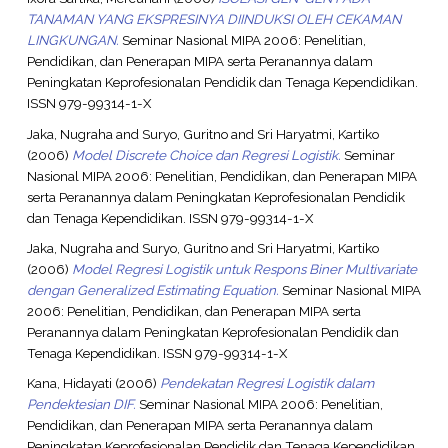
TANAMAN YANG EKSPRESINYA DIINDUKSI OLEH CEKAMAN
LINGKUNGAN.
Seminar Nasional MIPA 2006: Penelitian,
Pendidikan, dan Penerapan MIPA serta Peranannya dalam
Peningkatan Keprofesionalan Pendidik dan Tenaga Kependidikan.
ISSN 979-99314-1-X
Jaka, Nugraha
and
Suryo, Guritno
and
Sri Haryatmi, Kartiko
(2006)
Model Discrete Choice dan Regresi Logistik.
Seminar
Nasional MIPA 2006: Penelitian, Pendidikan, dan Penerapan MIPA
serta Peranannya dalam Peningkatan Keprofesionalan Pendidik
dan Tenaga Kependidikan. ISSN 979-99314-1-X
Jaka, Nugraha
and
Suryo, Guritno
and
Sri Haryatmi, Kartiko
(2006)
Model Regresi Logistik untuk Respons Biner Multivariate
dengan Generalized Estimating Equation.
Seminar Nasional MIPA
2006: Penelitian, Pendidikan, dan Penerapan MIPA serta
Peranannya dalam Peningkatan Keprofesionalan Pendidik dan
Tenaga Kependidikan. ISSN 979-99314-1-X
Kana, Hidayati
(2006)
Pendekatan Regresi Logistik dalam
Pendektesian DIF.
Seminar Nasional MIPA 2006: Penelitian,
Pendidikan, dan Penerapan MIPA serta Peranannya dalam
Peningkatan Keprofesionalan Pendidik dan Tenaga Kependidikan.