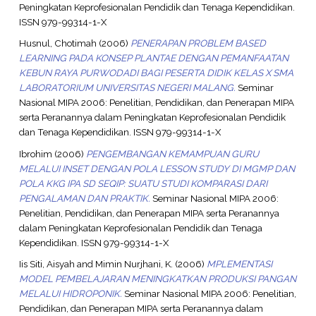
Peningkatan Keprofesionalan Pendidik dan Tenaga Kependidikan.
ISSN 979-99314-1-X
Husnul, Chotimah
(2006)
PENERAPAN PROBLEM BASED
LEARNING PADA KONSEP PLANTAE DENGAN PEMANFAATAN
KEBUN RAYA PURWODADI BAGI PESERTA DIDIK KELAS X SMA
LABORATORIUM UNIVERSITAS NEGERI MALANG.
Seminar
Nasional MIPA 2006: Penelitian, Pendidikan, dan Penerapan MIPA
serta Peranannya dalam Peningkatan Keprofesionalan Pendidik
dan Tenaga Kependidikan. ISSN 979-99314-1-X
Ibrohim
(2006)
PENGEMBANGAN KEMAMPUAN GURU
MELALUI INSET DENGAN POLA LESSON STUDY DI MGMP DAN
POLA KKG IPA SD SEQIP: SUATU STUDI KOMPARASI DARI
PENGALAMAN DAN PRAKTIK.
Seminar Nasional MIPA 2006:
Penelitian, Pendidikan, dan Penerapan MIPA serta Peranannya
dalam Peningkatan Keprofesionalan Pendidik dan Tenaga
Kependidikan. ISSN 979-99314-1-X
Iis Siti, Aisyah
and
Mimin Nurjhani, K.
(2006)
MPLEMENTASI
MODEL PEMBELAJARAN MENINGKATKAN PRODUKSI PANGAN
MELALUI HIDROPONIK.
Seminar Nasional MIPA 2006: Penelitian,
Pendidikan, dan Penerapan MIPA serta Peranannya dalam