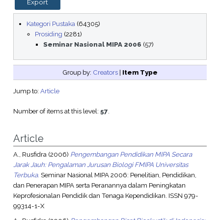
Kategori Pustaka
(64305)
Prosiding
(2281)
Seminar Nasional MIPA 2006
(57)
Group by:
Creators
|
Item Type
Jump to:
Article
Number of items at this level:
57
.
Article
A., Rusfidra
(2006)
Pengembangan Pendidikan MIPA Secara
Jarak Jauh: Pengalaman Jurusan Biologi FMIPA Universitas
Terbuka.
Seminar Nasional MIPA 2006: Penelitian, Pendidikan,
dan Penerapan MIPA serta Peranannya dalam Peningkatan
Keprofesionalan Pendidik dan Tenaga Kependidikan. ISSN 979-
99314-1-X