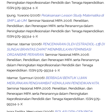
Peningkatan Keprofesionalan Pendidik dan Tenaga Kependidikan.
ISSN 979-99314-1-X
Ipung, Yuwono
(2006)
Pelaksanaan Lesson Study Matematika di
SMP Lab UM.
Seminar Nasional MIPA 2006: Penelitian,
Pendidikan, dan Penerapan MIPA serta Peranannya dalam
Peningkatan Keprofesionalan Pendidik dan Tenaga Kependidikan.
ISSN 979-99314-1-X
Istamar, Istamar
(2006)
PENCEMARAN OLEH ESTRADIOL-17β DI
SUNGAI BRANTAS DAPAT MENIMBULKAN FEMINISASI
ORGANISME PERAIRAN.
Seminar Nasional MIPA 2006:
Penelitian, Pendidikan, dan Penerapan MIPA serta Peranannya
dalam Peningkatan Keprofesionalan Pendidik dan Tenaga
Kependidikan. ISSN 979-99314-1-X
Istamar, Syamsuri
(2006)
BERBAGAI BENTUK UJIAN
MERUPAKAN PENGHAMBAT KEMAJUAN PENDIDIKAN KITA.
Seminar Nasional MIPA 2006: Penelitian, Pendidikan, dan
Penerapan MIPA serta Peranannya dalam Peningkatan
Keprofesionalan Pendidik dan Tenaga Kependidikan. ISSN 979-
99314-1-X
Ixora Sartika, Mercuriani
(2006)
ISOLASI GEN-GEN PADA