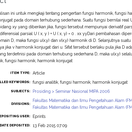
ct
lisan ini untuk mengkaji tentang pengertian fungsi harmonik, fungsi 
njugat pada domain terhubung sederhana. Suatu fungsi bernilai real U
idang xy yang diberikan jika, fungsi tersebut mempunyai derivatif p
erensial parsial U ( x, y ) + U ( x, y) = 0 . xx yyDari pembahasan diperoleh 
ain D, maka fungsi u(x,y) dan v(x,y) harmonik di D. Selanjutnya suatu fungs
ya jika v harmonik konjugat dari u. Sifat tersebut berlaku pula jika D a
ng terdefinisi pada domain terhubung sederhana D, maka u(x,y) selalu
itik, fungsi harmonik, harmonik konjugat
Article
ITEM TYPE:
fungsi analitik, fungsi harmonik, harmonik konjugat
LLED KEYWORDS:
Prosiding > Seminar Nasional MIPA 2006
SUBJECTS:
Fakultas Matematika dan Ilmu Pengetahuan Alam (FM
DIVISIONS:
Fakultas Matematika dan Ilmu Pengetahuan Alam (FM
Eprints
EPOSITING USER:
13 Feb 2015 07:09
DATE DEPOSITED: