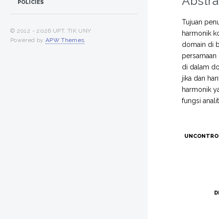
Abstra
POLICIES
Tujuan penu
© 2012 -
2026 UPT. TIK UNY
harmonik ko
Powered by
APW Themes
.
domain di b
persamaan dif
di dalam dom
jika dan han
harmonik ya
fungsi anal
UNCONTRO
D