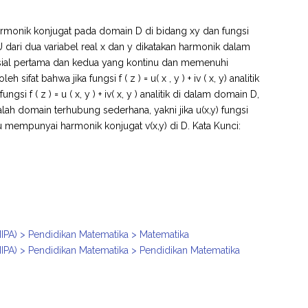
harmonik konjugat pada domain D di bidang xy dan fungsi
 dari dua variabel real x dan y dikatakan harmonik dalam
arsial pertama dan kedua yang kontinu dan memenuhi
sifat bahwa jika fungsi f ( z ) = u( x , y ) + iv ( x, y) analitik
i f ( z ) = u ( x, y ) + iv( x, y ) analitik di dalam domain D,
dalah domain terhubung sederhana, yakni jika u(x,y) fungsi
 mempunyai harmonik konjugat v(x,y) di D. Kata Kunci:
IPA) > Pendidikan Matematika > Matematika
IPA) > Pendidikan Matematika > Pendidikan Matematika