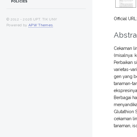
POLICIES
Official URL
© 2012 -
2026 UPT. TIK UNY
Powered by
APW Themes
.
Abstra
Cekaman li
(misalnya: 
Perbaikan s
varietas-va
gen yang be
tanaman-tan
ekspresinya
Berbagai ha
menyandikan
Glutathion 
cekaman lin
tanaman, is