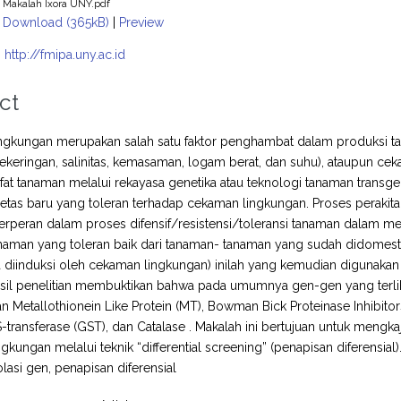
Makalah Ixora UNY.pdf
Download (365kB)
|
Preview
:
http://fmipa.uny.ac.id
ct
ngkungan merupakan salah satu faktor penghambat dalam produksi t
kekeringan, salinitas, kemasaman, logam berat, dan suhu), ataupun cek
ifat tanaman melalui rekayasa genetika atau teknologi tanaman tran
rietas baru yang toleran terhadap cekaman lingkungan. Proses perakita
rperan dalam proses difensif/resistensi/toleransi tanaman dalam m
aman yang toleran baik dari tanaman- tanaman yang sudah didomestik
 diinduksi oleh cekaman lingkungan) inilah yang kemudian digunakan
sil penelitian membuktikan bahwa pada umumnya gen-gen yang terlib
 Metallothionein Like Protein (MT), Bowman Bick Proteinase Inhibitor
S-transferase (GST), dan Catalase . Makalah ini bertujuan untuk mengka
gkungan melalui teknik “differential screening” (penapisan diferensial)
olasi gen, penapisan diferensial