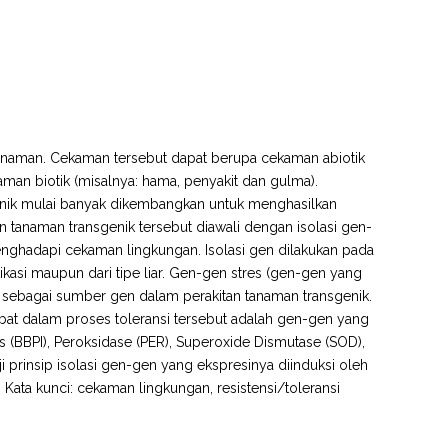
anaman. Cekaman tersebut dapat berupa cekaman abiotik
aman biotik (misalnya: hama, penyakit dan gulma).
sgenik mulai banyak dikembangkan untuk menghasilkan
n tanaman transgenik tersebut diawali dengan isolasi gen-
enghadapi cekaman lingkungan. Isolasi gen dilakukan pada
asi maupun dari tipe liar. Gen-gen stres (gen-gen yang
 sebagai sumber gen dalam perakitan tanaman transgenik.
at dalam proses toleransi tersebut adalah gen-gen yang
s (BBPI), Peroksidase (PER), Superoxide Dismutase (SOD),
ji prinsip isolasi gen-gen yang ekspresinya diinduksi oleh
. Kata kunci: cekaman lingkungan, resistensi/toleransi