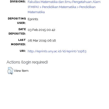
Fakultas Matematika dan Ilmu Pengetahuan Alam
DIVISIONS:
(FMIPA) > Pendidikan Matematika > Pendidikan
Matematika
DEPOSITING
Eprints
USER:
DATE
03 Feb 2015 00:42
DEPOSITED:
LAST
08 Mar 2019 06:16
MODIFIED:
http://eprints.uny.ac.id/id/eprint/11983
URI:
Actions (login required)
View Item