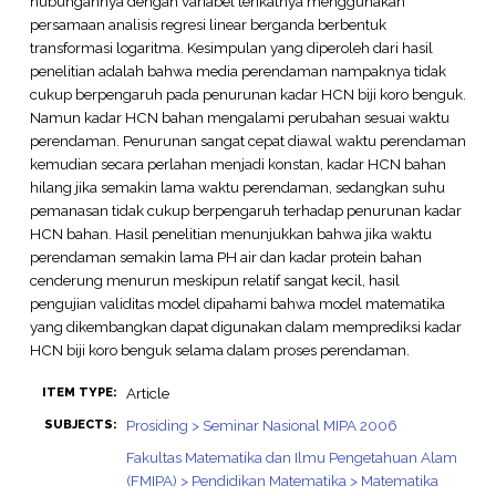
hubungannya dengan variabel terikatnya menggunakan
persamaan analisis regresi linear berganda berbentuk
transformasi logaritma. Kesimpulan yang diperoleh dari hasil
penelitian adalah bahwa media perendaman nampaknya tidak
cukup berpengaruh pada penurunan kadar HCN biji koro benguk.
Namun kadar HCN bahan mengalami perubahan sesuai waktu
perendaman. Penurunan sangat cepat diawal waktu perendaman
kemudian secara perlahan menjadi konstan, kadar HCN bahan
hilang jika semakin lama waktu perendaman, sedangkan suhu
pemanasan tidak cukup berpengaruh terhadap penurunan kadar
HCN bahan. Hasil penelitian menunjukkan bahwa jika waktu
perendaman semakin lama PH air dan kadar protein bahan
cenderung menurun meskipun relatif sangat kecil, hasil
pengujian validitas model dipahami bahwa model matematika
yang dikembangkan dapat digunakan dalam memprediksi kadar
HCN biji koro benguk selama dalam proses perendaman.
Article
ITEM TYPE:
Prosiding > Seminar Nasional MIPA 2006
SUBJECTS:
Fakultas Matematika dan Ilmu Pengetahuan Alam
(FMIPA) > Pendidikan Matematika > Matematika