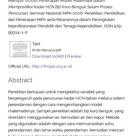
Mansyur
(2006)
Penerapan Model Matematik dalam
Memprediksi Kadar HCN Biji Koro Benguk Selam Proses
Pencucian.
Seminar Nasional MIPA 2006: Penelitian, Pendidikan,
dan Penerapan MIPA serta Peranannya dalam Peningkatan
Keprofesionalan Pendidik dan Tenaga Kependidikan. ISSN 979-
99314-1-X
Text
M-60 Mansyur.pdf
Download (50kB)
|
Preview
Official URL:
http://fmipa.uny.ac.id
Abstract
Penelitian bertujuan untuk mengetahui variabel yang
berpengaruh pada penurunan kadar HCN bahan melalui sistem
perendaman dengan cara mengembangkan model
matematiknya. Sampel penelitian adalah biji koro benguk, yang
direndam menggunakan air, kemudian air dan kapur. Metode
yang digunakan adalah dengan cara memvariasikan suhu
perendaman, dan lama waktu perendaman, kemudian mencari