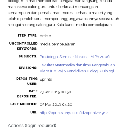
biologi, minimal memberikan pengalaman langsung kepada
mahasiswa calon guru untuk berkreasi menuangkan
kemampuan dan pemahaman mereka terhadap materi yang
telah diperoleh serta mempertanggungjawabkannya secara utuh
sebagai seorang calon guru. Kata kunci: media pembelajaran
Article
ITEM TYPE:
UNCONTROLLED
media pembelajaran
KEYWORDS:
Prosiding > Seminar Nasional MIPA 2006
SUBJECTS:
Fakultas Matematika dan Ilmu Pengetahuan
DIVISIONS:
Alam (FMIPA) > Pendidikan Biologi > Biologi
DEPOSITING
Eprints
USER:
DATE
23 Jan 2015 00:50
DEPOSITED:
05 Mar 2019 04:20
LAST MODIFIED:
http://eprints.uny.ac.id/id/eprint/11912
URI:
Actions (login required)