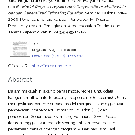
Jaka, Nugraha
and
Suryo, Guritno
and
Sri Haryatmi, Kartiko
(2006)
Model Regresi Logistik untuk Respons Biner Multivariate
dengan Generalized Estimating Equation.
Seminar Nasional MIPA
2006: Penelitian, Pendidikan, dan Penerapan MIPA serta
Peranannya dalam Peningkatan Keprofesionalan Pendidik dan
Tenaga Kependidikan. ISSN 979-99314-1-X
Text
M-39 Jaka Nugraha, dkk.pdf
Download (138kB)
|
Preview
Official URL:
http://fmipa.uny.ac.id
Abstract
Dalam makalah ini akan dibahas model regresi untuk data
kategorik multivariate, khususnya respon biner (dikotomis). Untuk
mengestimasi parameter pada model marginal, akan digunakan
pendekatan Independent Estimating Equation (IEE) dan
pendekatan Generalized Estimating Equations (GEE). Proses
iterasi menggunakan metode scoring untuk menyelesaikan
persamaan penaksir dengan program R. Dari hasil simulasi,