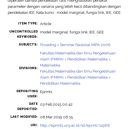
diperoleh bahwa pendekatan GEE menghasilkan penaksir
parameter dengan variansi yang lebih kecil dibandingkan dengan
pendekatan IEE. Kata kunci : model marginal, fungsi link, IEE, GEE
Article
ITEM TYPE:
UNCONTROLLED
model marginal, fungsi link, IEE, GEE
KEYWORDS:
Prosiding > Seminar Nasional MIPA 2006
SUBJECTS:
Fakultas Matematika dan Ilmu Pengetahuan
Alam (FMIPA) > Pendidikan Matematika >
Matematika
DIVISIONS:
Fakultas Matematika dan Ilmu Pengetahuan
Alam (FMIPA) > Pendidikan Matematika >
Pendidikan Matematika
DEPOSITING
Eprints
USER:
DATE
03 Feb 2015 00:42
DEPOSITED:
08 Mar 2019 06:15
LAST MODIFIED:
http://eprints.uny.ac.id/id/eprint/11968
URI: